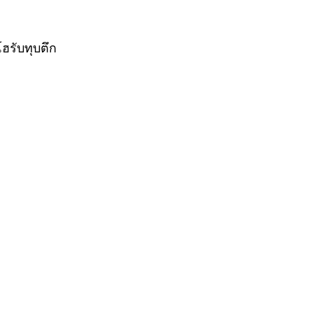
ฮรับทุบตึก