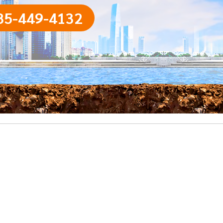
85-449-4132