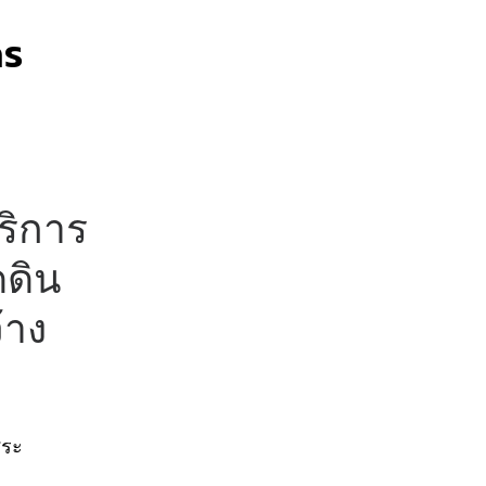
คร
ริการ
ดดิน
้าง
สระ