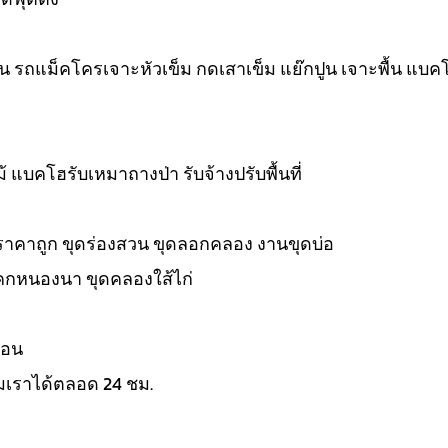
 รถแม็คโครเจาะหัวเข็ม กดเสาเข็ม แย๊กปูน เจาะพื้น แบคโ
แบคโฮรับเหมาถางป่า รับจ้างปรับพื้นที่
่ราคาถูก ขุดร่องสวน ขุดลอกคลอง งานขุดบ่อ
โคกหนองนา ขุดคลองใส้ไก่
ือน
มเราได้ตลอด 24 ชม.