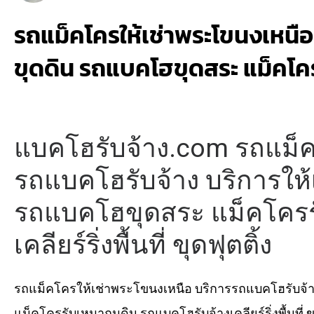
รถแม็คโครให้เช่าพระโขนงเหนือ
ขุดดิน รถแบคโฮขุดสระ แม็คโค
แบคโฮรับจ้าง.com รถแม็ค
รถแบคโฮรับจ้าง บริการให
รถแบคโฮขุดสระ แม็คโครร
เคลียร์ริ่งพื้นที่ ขุดฟุตติ้ง
รถแม็คโครให้เช่าพระโขนงเหนือ บริการรถแบคโฮรับจ้
แม็คโครรับเหมาถมดิน รถแบคโฮรับจ้างเคลียร์ริ่งพื้นที่ ขุ