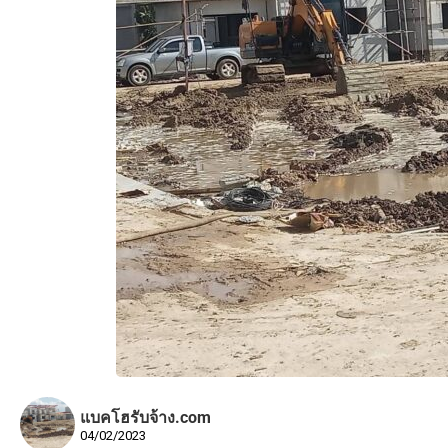
แบคโฮรับจ้าง.com
04/02/2023