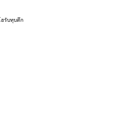
ฮรับทุบตึก