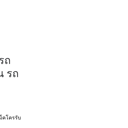
รรถ
น รถ
ม็คโครรับ