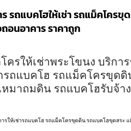
าร รถแบคโฮให้เช่า รถแม็คโครขุด
้อถอนอาคาร ราคาถูก
คโครให้เช่าพระโขนง บริกา
ช่ารถแบคโฮ รถแม็คโครขุดดิ
เหมาถมดิน รถแบคโฮรับจ้าง
ิการให้เช่ารถแบคโฮ รถแม็คโครขุดดิน รถแบคโฮขุดสระ แ