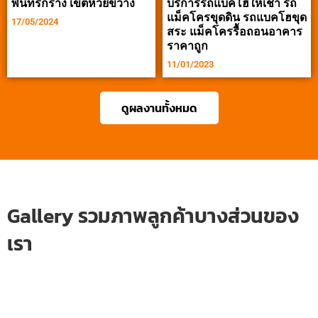
พื้นที่รกร้าง เขตห้วยขวาง
บริการรถแบคโฮให้เช่า รถ
แม็คโครขุดดิน รถแบคโฮขุด
17/05/2024
สระ แม็คโครรื้อถอนอาคาร
ราคาถูก
11/01/2023
ดูผลงานทั้งหมด
Gallery รวมภาพลูกค้าบางส่วนของ
เรา