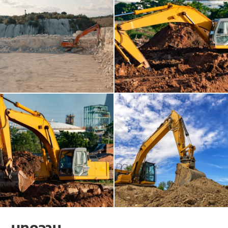
บทความ