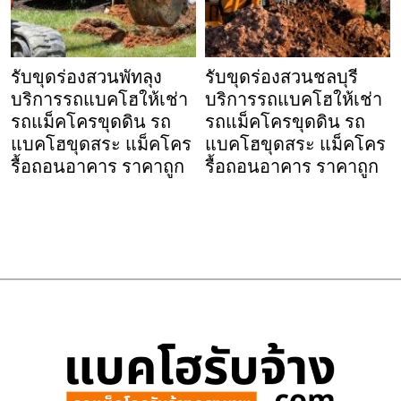
รับขุดร่องสวนพัทลุง
รับขุดร่องสวนชลบุรี
บริการรถแบคโฮให้เช่า
บริการรถแบคโฮให้เช่า
รถแม็คโครขุดดิน รถ
รถแม็คโครขุดดิน รถ
แบคโฮขุดสระ แม็คโคร
แบคโฮขุดสระ แม็คโคร
รื้อถอนอาคาร ราคาถูก
รื้อถอนอาคาร ราคาถูก