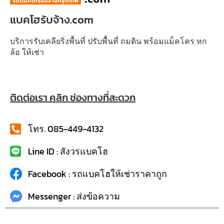
แบคโฮรับจ้าง.com
บริการรับเคลียริ่งพื้นที่ ปรับพื้นที่ ถมดิน พร้อมแม็คโคร หก
ล้อ ให้เช่า
ติดต่อเรา คลิก ช่องทางที่สะดวก
โทร. 085-449-4132
Line ID : สังวรแบคโฮ
Facebook : รถแบคโฮให้เช่าราคาถูก
Messenger : ส่งข้อความ