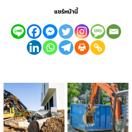
แชร์หน้านี้