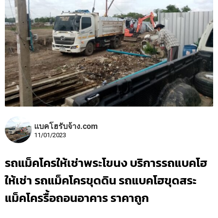
แบคโฮรับจ้าง.com
11/01/2023
รถแม็คโครให้เช่าพระโขนง บริการรถแบคโฮ
ให้เช่า รถแม็คโครขุดดิน รถแบคโฮขุดสระ
แม็คโครรื้อถอนอาคาร ราคาถูก