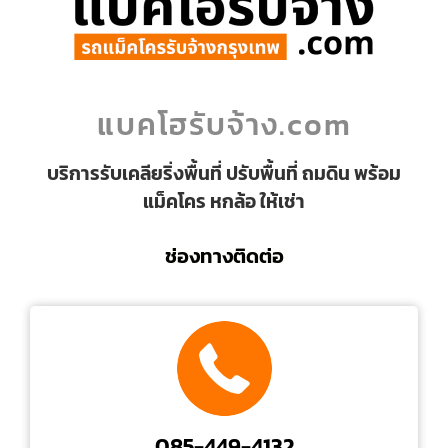
แบคโฮรับจ้าง.com
บริการรับเคลียริ่งพื้นที่ ปรับพื้นที่ ถมดิน พร้อม
แม็คโคร หกล้อ ให้เช่า
ช่องทางติดต่อ
085-449-4132