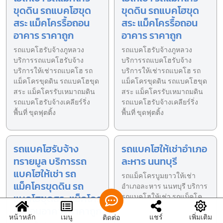
ขุดดิน รถแบคโฮขุด
ขุดดิน รถแบคโฮขุด
สระ แม็คโครรื้อถอน
สระ แม็คโครรื้อถอน
อาคาร ราคาถูก
อาคาร ราคาถูก
รถแบคโฮรับจ้างภูหลวง
รถแบคโฮรับจ้างภูหลวง
บริการรถแบคโฮรับจ้าง
บริการรถแบคโฮรับจ้าง
บริการให้เช่ารถแบคโฮ รถ
บริการให้เช่ารถแบคโฮ รถ
แม็คโครขุดดิน รถแบคโฮขุด
แม็คโครขุดดิน รถแบคโฮขุด
สระ แม็คโครรับเหมาถมดิน
สระ แม็คโครรับเหมาถมดิน
รถแบคโฮรับจ้างเคลียร์ริ่ง
รถแบคโฮรับจ้างเคลียร์ริ่ง
พื้นที่ ขุดฟุตติ้ง
พื้นที่ ขุดฟุตติ้ง
รถแบคโฮรับจ้าง
รถแบคโฮให้เช่าอำเภอ
ทรายมูล บริการรถ
ละหาร นนทบุรี
แบคโฮให้เช่า รถ
รถแม็คโครบูมยาวให้เช่า
แม็คโครขุดดิน รถ
อำเภอละหาร นนทบุรี บริการ
แบคโฮขุดสระ แม็คโคร
รถแบคโฮให้เช่า รถแม็คโค
รื้อถอนอาคาร ราคาถูก
หน้าหลัก
เมนู
แชร์
เพิ่มเติม
ติดต่อ