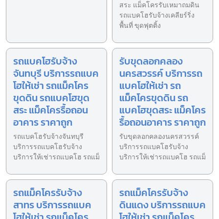
สระ แม็คโครรับเหมาถมดิน
รถแบคโฮรับจ้างเคลียร์ริ่ง
พื้นที่ ขุดฟุตติ้ง
รถแบคโฮรับจ้าง
รับขุดลอกคลอง
จันทบุรี บริการรถแบค
นครสวรรค์ บริการรถ
โฮให้เช่า รถแม็คโคร
แบคโฮให้เช่า รถ
ขุดดิน รถแบคโฮขุด
แม็คโครขุดดิน รถ
สระ แม็คโครรื้อถอน
แบคโฮขุดสระ แม็คโคร
อาคาร ราคาถูก
รื้อถอนอาคาร ราคาถูก
รถแบคโฮรับจ้างจันทบุรี
รับขุดลอกคลองนครสวรรค์
บริการรถแบคโฮรับจ้าง
บริการรถแบคโฮรับจ้าง
บริการให้เช่ารถแบคโฮ รถแม็
บริการให้เช่ารถแบคโฮ รถแม็
รถแม็คโครรับจ้าง
รถแม็คโครรับจ้าง
สาทร บริการรถแบค
ดินแดง บริการรถแบค
โฮให้เช่า รถแม็คโคร
โฮให้เช่า รถแม็คโคร