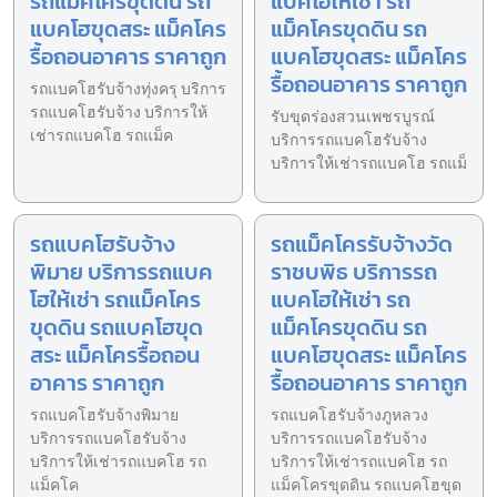
รถแม็คโครขุดดิน รถ
แบคโฮให้เช่า รถ
แบคโฮขุดสระ แม็คโคร
แม็คโครขุดดิน รถ
รื้อถอนอาคาร ราคาถูก
แบคโฮขุดสระ แม็คโคร
รื้อถอนอาคาร ราคาถูก
รถแบคโฮรับจ้างทุ่งครุ บริการ
รถแบคโฮรับจ้าง บริการให้
รับขุดร่องสวนเพชรบูรณ์
เช่ารถแบคโฮ รถแม็ค
บริการรถแบคโฮรับจ้าง
บริการให้เช่ารถแบคโฮ รถแม็
รถแบคโฮรับจ้าง
รถแม็คโครรับจ้างวัด
พิมาย บริการรถแบค
ราชบพิธ บริการรถ
โฮให้เช่า รถแม็คโคร
แบคโฮให้เช่า รถ
ขุดดิน รถแบคโฮขุด
แม็คโครขุดดิน รถ
สระ แม็คโครรื้อถอน
แบคโฮขุดสระ แม็คโคร
อาคาร ราคาถูก
รื้อถอนอาคาร ราคาถูก
รถแบคโฮรับจ้างพิมาย
รถแบคโฮรับจ้างภูหลวง
บริการรถแบคโฮรับจ้าง
บริการรถแบคโฮรับจ้าง
บริการให้เช่ารถแบคโฮ รถ
บริการให้เช่ารถแบคโฮ รถ
แม็คโค
แม็คโครขุดดิน รถแบคโฮขุด