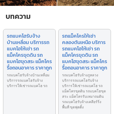
บทความ
รถแบคโฮรับจ้าง
รถแม็คโครให้เช่า
บ้านเหลื่อม บริการรถ
คลองตันเหนือ บริการ
แบคโฮให้เช่า รถ
รถแบคโฮให้เช่า รถ
แม็คโครขุดดิน รถ
แม็คโครขุดดิน รถ
แบคโฮขุดสระ แม็คโคร
แบคโฮขุดสระ แม็คโคร
รื้อถอนอาคาร ราคาถูก
รื้อถอนอาคาร ราคาถูก
รถแบคโฮรับจ้างบ้านเหลื่อม
รถแบคโฮรับจ้างภูหลวง
บริการรถแบคโฮรับจ้าง
บริการรถแบคโฮรับจ้าง
บริการให้เช่ารถแบคโฮ รถ
บริการให้เช่ารถแบคโฮ รถ
แม็คโครขุดดิน รถแบคโฮขุด
สระ แม็คโครรับเหมาถมดิน
รถแบคโฮรับจ้างเคลียร์ริ่ง
พื้นที่ ขุดฟุตติ้ง