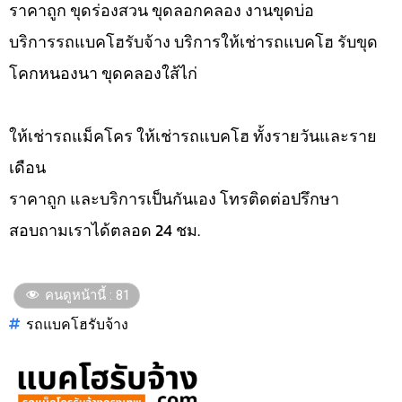
ราคาถูก ขุดร่องสวน ขุดลอกคลอง งานขุดบ่อ
บริการรถแบคโฮรับจ้าง บริการให้เช่ารถแบคโฮ รับขุด
โคกหนองนา ขุดคลองใส้ไก่
ให้เช่ารถแม็คโคร ให้เช่ารถแบคโฮ ทั้งรายวันและราย
เดือน
ราคาถูก และบริการเป็นกันเอง โทรติดต่อปรึกษา
สอบถามเราได้ตลอด 24 ชม.
คนดูหน้านี้ :
81
รถแบคโฮรับจ้าง