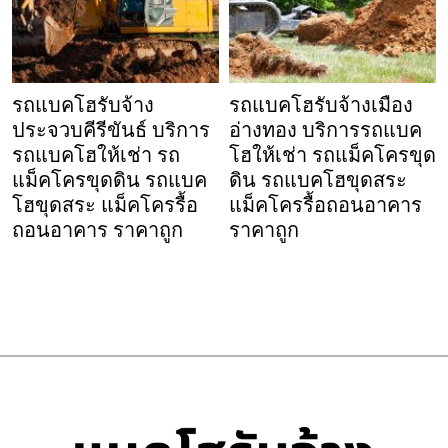
รถแบคโฮรับจ้าง
รถแบคโฮรับจ้างเมือง
ประจวบคีรีขันธ์ บริการ
อ่างทอง บริการรถแบค
รถแบคโฮให้เช่า รถ
โฮให้เช่า รถแม็คโครขุด
แม็คโครขุดดิน รถแบค
ดิน รถแบคโฮขุดสระ
โฮขุดสระ แม็คโครรื้อ
แม็คโครรื้อถอนอาคาร
ถอนอาคาร ราคาถูก
ราคาถูก