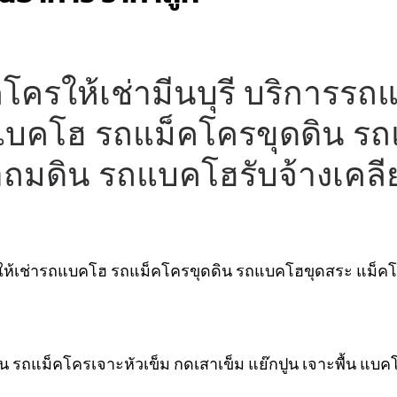
ครให้เช่ามีนบุรี บริการรถ
รถแบคโฮ รถแม็คโครขุดดิน ร
มดิน รถแบคโฮรับจ้างเคลียร์
ารให้เช่ารถแบคโฮ รถแม็คโครขุดดิน รถแบคโฮขุดสระ แม็ค
 รถแม็คโครเจาะหัวเข็ม กดเสาเข็ม แย๊กปูน เจาะพื้น แบคโ