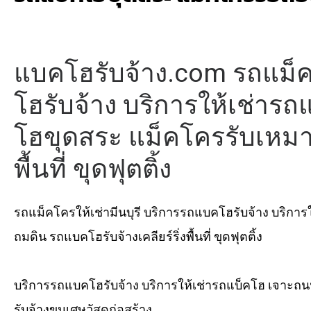
แบคโฮรับจ้าง.com รถแม็คโ
โฮรับจ้าง บริการให้เช่า
โฮขุดสระ แม็คโครรับเหมาถ
พื้นที่ ขุดฟุตติ้ง
รถแม็คโครให้เช่ามีนบุรี บริการรถแบคโฮรับจ้าง บริก
ถมดิน รถแบคโฮรับจ้างเคลียร์ริ่งพื้นที่ ขุดฟุตติ้ง
บริการรถแบคโฮรับจ้าง บริการให้เช่ารถแบ็คโฮ เจาะถนน
รับจ้างขนเศษวัสดุก่อสร้าง