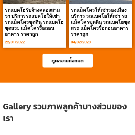
รถแบคโฮรับจ้างคลองสาม
รถแม็คโครให้เช่ารองเมือง
วา บริการรถแบคโฮให้เช่า
บริการ รถแบคโฮให้เช่า รถ
รถแม็คโครขุดดิน รถแบคโฮ
แม็คโครขุดดิน รถแบคโฮขุด
ขุดสระ แม็คโครรื้อถอน
สระ แม็คโครรื้อถอนอาคาร
อาคาร ราคาถูก
ราคาถูก
22/01/2022
04/02/2023
ดูผลงานทั้งหมด
Gallery รวมภาพลูกค้าบางส่วนของ
เรา