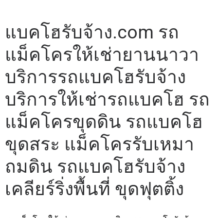
แบคโฮรับจ้าง.com รถ
แม็คโครให้เช่ายานนาวา
บริการรถแบคโฮรับจ้าง
บริการให้เช่ารถแบคโฮ รถ
แม็คโครขุดดิน รถแบคโฮ
ขุดสระ แม็คโครรับเหมา
ถมดิน รถแบคโฮรับจ้าง
เคลียร์ริ่งพื้นที่ ขุดฟุตติ้ง