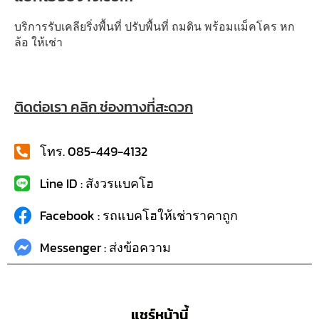
บริการรับเคลียริ่งพื้นที่ ปรับพื้นที่ ถมดิน พร้อมแม็คโคร หก
ล้อ ให้เช่า
ติดต่อเรา คลิก ช่องทางที่สะดวก
โทร. 085-449-4132
Line ID : สังวรแบคโฮ
Facebook : รถแบคโฮให้เช่าราคาถูก
Messenger : ส่งข้อความ
แชร์หน้านี้