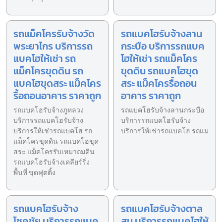
รถแม็คโครรับจ้างวัด
รถแบคโฮรับจ้างลาน
พระยาไกร บริการรถ
กระบือ บริการรถแบค
แบคโฮให้เช่า รถ
โฮให้เช่า รถแม็คโคร
แม็คโครขุดดิน รถ
ขุดดิน รถแบคโฮขุด
แบคโฮขุดสระ แม็คโคร
สระ แม็คโครรื้อถอน
รื้อถอนอาคาร ราคาถูก
อาคาร ราคาถูก
รถแบคโฮรับจ้างภูหลวง
รถแบคโฮรับจ้างลานกระบือ
บริการรถแบคโฮรับจ้าง
บริการรถแบคโฮรับจ้าง
บริการให้เช่ารถแบคโฮ รถ
บริการให้เช่ารถแบคโฮ รถแม
แม็คโครขุดดิน รถแบคโฮขุด
สระ แม็คโครรับเหมาถมดิน
รถแบคโฮรับจ้างเคลียร์ริ่ง
พื้นที่ ขุดฟุตติ้ง
รถแบคโฮรับจ้าง
รถแบคโฮรับจ้างตาล
โชคชัย บริการรถแบค
สุม บริการรถแบคโฮให้