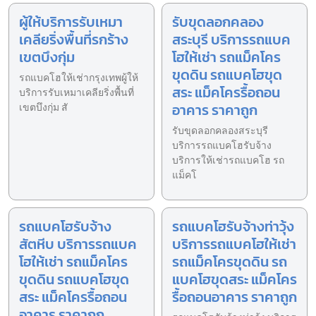
ผู้ให้บริการรับเหมา
รับขุดลอกคลอง
เคลียริ่งพื้นที่รกร้าง
สระบุรี บริการรถแบค
เขตบึงกุ่ม
โฮให้เช่า รถแม็คโคร
ขุดดิน รถแบคโฮขุด
รถแบคโฮให้เช่ากรุงเทพผู้ให้
สระ แม็คโครรื้อถอน
บริการรับเหมาเคลียริ่งพื้นที่
อาคาร ราคาถูก
เขตบึงกุ่ม สั
รับขุดลอกคลองสระบุรี
บริการรถแบคโฮรับจ้าง
บริการให้เช่ารถแบคโฮ รถ
แม็คโ
รถแบคโฮรับจ้าง
รถแบคโฮรับจ้างท่าวุ้ง
สัตหีบ บริการรถแบค
บริการรถแบคโฮให้เช่า
โฮให้เช่า รถแม็คโคร
รถแม็คโครขุดดิน รถ
ขุดดิน รถแบคโฮขุด
แบคโฮขุดสระ แม็คโคร
สระ แม็คโครรื้อถอน
รื้อถอนอาคาร ราคาถูก
อาคาร ราคาถูก