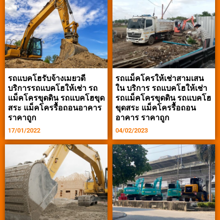
รถแบคโฮรับจ้างเมยวดี
รถแม็คโครให้เช่าสามเสน
บริการรถแบคโฮให้เช่า รถ
ใน บริการ รถแบคโฮให้เช่า
แม็คโครขุดดิน รถแบคโฮขุด
รถแม็คโครขุดดิน รถแบคโฮ
สระ แม็คโครรื้อถอนอาคาร
ขุดสระ แม็คโครรื้อถอน
ราคาถูก
อาคาร ราคาถูก
17/01/2022
04/02/2023