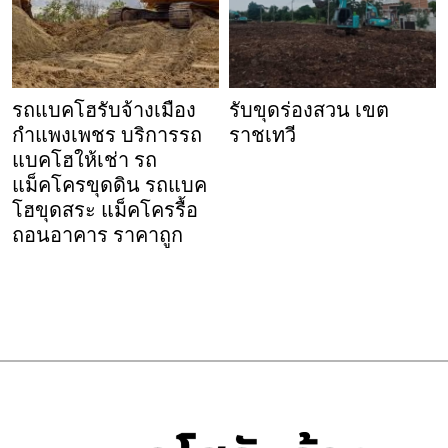
รถแบคโฮรับจ้างเมือง
รับขุดร่องสวน เขต
กำแพงเพชร บริการรถ
ราชเทวี
แบคโฮให้เช่า รถ
แม็คโครขุดดิน รถแบค
โฮขุดสระ แม็คโครรื้อ
ถอนอาคาร ราคาถูก