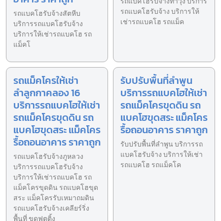
รถแบคโฮรับจ้างท่าวุ้ง บริการ
รถแบคโฮรับจ้าง บริการให้
รถแบคโฮรับจ้างสัตหีบ
เช่ารถแบคโฮ รถแม็ค
บริการรถแบคโฮรับจ้าง
บริการให้เช่ารถแบคโฮ รถ
แม็คโ
รถแม็คโครให้เช่า
รับปรับพื้นที่ลำพูน
ลำลูกกาคลอง 16
บริการรถแบคโฮให้เช่า
บริการรถแบคโฮให้เช่า
รถแม็คโครขุดดิน รถ
รถแม็คโครขุดดิน รถ
แบคโฮขุดสระ แม็คโคร
แบคโฮขุดสระ แม็คโคร
รื้อถอนอาคาร ราคาถูก
รื้อถอนอาคาร ราคาถูก
รับปรับพื้นที่ลำพูน บริการรถ
แบคโฮรับจ้าง บริการให้เช่า
รถแบคโฮรับจ้างภูหลวง
รถแบคโฮ รถแม็คโค
บริการรถแบคโฮรับจ้าง
บริการให้เช่ารถแบคโฮ รถ
แม็คโครขุดดิน รถแบคโฮขุด
สระ แม็คโครรับเหมาถมดิน
รถแบคโฮรับจ้างเคลียร์ริ่ง
พื้นที่ ขุดฟุตติ้ง