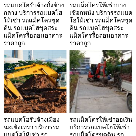
รถแบคโฮรับจ้างกิ่งช้าง
รถแม็คโครให้เช่าบาง
กลาง บริการรถแบคโฮ
เชือกหนัง บริการรถแบค
ให้เช่า รถแม็คโครขุด
โฮให้เช่า รถแม็คโครขุด
ดิน รถแบคโฮขุดสระ
ดิน รถแบคโฮขุดสระ
แม็คโครรื้อถอนอาคาร
แม็คโครรื้อถอนอาคาร
ราคาถูก
ราคาถูก
รถแบคโฮรับจ้างเมือง
รถแม็คโครให้เช่าออเงิน
ฉะเชิงเทรา บริการรถ
บริการรถแบคโฮให้เช่า
แบคโฮให้เช่า รถ
รถแม็คโครขุดดิน รถ