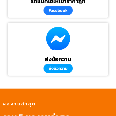
รถแบคโฮให้เช่าราคาถูก
Facebook
ส่งข้อความ
ส่งข้อความ
ผลงานล่าสุด