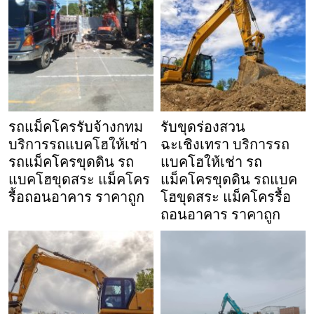
รถแม็คโครรับจ้างกทม
รับขุดร่องสวน
บริการรถแบคโฮให้เช่า
ฉะเชิงเทรา บริการรถ
รถแม็คโครขุดดิน รถ
แบคโฮให้เช่า รถ
แบคโฮขุดสระ แม็คโคร
แม็คโครขุดดิน รถแบค
รื้อถอนอาคาร ราคาถูก
โฮขุดสระ แม็คโครรื้อ
ถอนอาคาร ราคาถูก