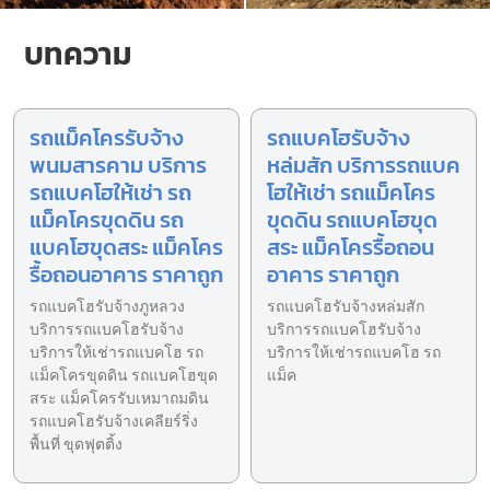
บทความ
รถแม็คโครรับจ้าง
รถแบคโฮรับจ้าง
พนมสารคาม บริการ
หล่มสัก บริการรถแบค
รถแบคโฮให้เช่า รถ
โฮให้เช่า รถแม็คโคร
แม็คโครขุดดิน รถ
ขุดดิน รถแบคโฮขุด
แบคโฮขุดสระ แม็คโคร
สระ แม็คโครรื้อถอน
รื้อถอนอาคาร ราคาถูก
อาคาร ราคาถูก
รถแบคโฮรับจ้างภูหลวง
รถแบคโฮรับจ้างหล่มสัก
บริการรถแบคโฮรับจ้าง
บริการรถแบคโฮรับจ้าง
บริการให้เช่ารถแบคโฮ รถ
บริการให้เช่ารถแบคโฮ รถ
แม็คโครขุดดิน รถแบคโฮขุด
แม็ค
สระ แม็คโครรับเหมาถมดิน
รถแบคโฮรับจ้างเคลียร์ริ่ง
พื้นที่ ขุดฟุตติ้ง