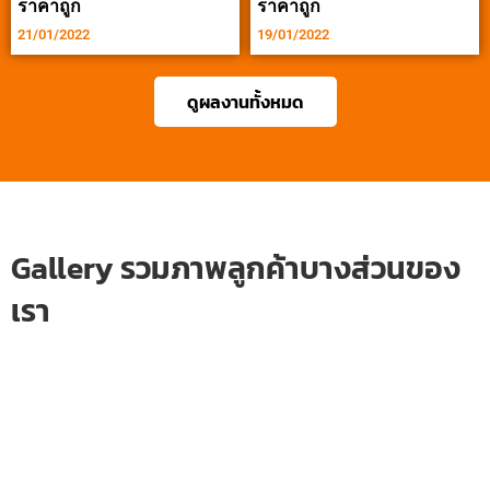
ราคาถูก
ราคาถูก
21/01/2022
19/01/2022
ดูผลงานทั้งหมด
Gallery รวมภาพลูกค้าบางส่วนของ
เรา