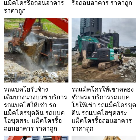
แม็คโครรื้อถอนอาคาร
รื้อถอนอาคาร ราคาถูก
ราคาถูก
รถแบคโฮรับจ้าง
รถแม็คโครให้เช่าคลอง
เดิมบางนางบวช บริการ
ชักพระ บริการรถแบค
รถแบคโฮให้เช่า รถ
โฮให้เช่า รถแม็คโครขุด
แม็คโครขุดดิน รถแบค
ดิน รถแบคโฮขุดสระ
โฮขุดสระ แม็คโครรื้อ
แม็คโครรื้อถอนอาคาร
ถอนอาคาร ราคาถูก
ราคาถูก