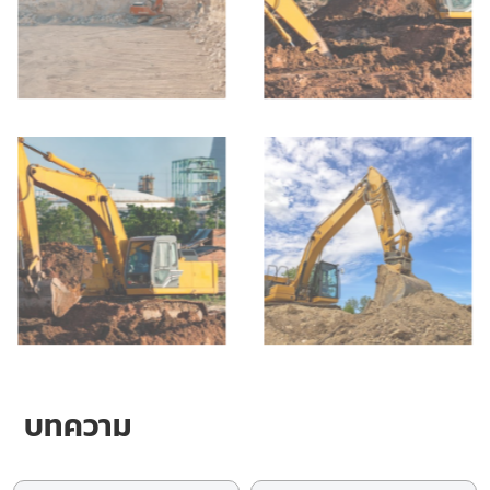
บทความ