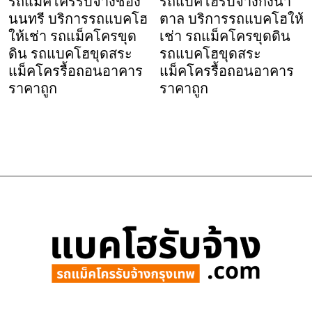
รถแม็คโครรับจ้างช่อง
รถแบคโฮรับจ้างกิ่งนา
นนทรี บริการรถแบคโฮ
ตาล บริการรถแบคโฮให้
ให้เช่า รถแม็คโครขุด
เช่า รถแม็คโครขุดดิน
ดิน รถแบคโฮขุดสระ
รถแบคโฮขุดสระ
แม็คโครรื้อถอนอาคาร
แม็คโครรื้อถอนอาคาร
ราคาถูก
ราคาถูก