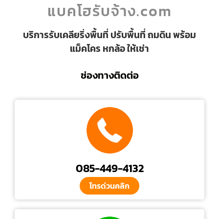
แบคโฮรับจ้าง.com
บริการรับเคลียริ่งพื้นที่ ปรับพื้นที่ ถมดิน พร้อม
แม็คโคร หกล้อ ให้เช่า
ช่องทางติดต่อ
085-449-4132
โทรด่วนคลิก