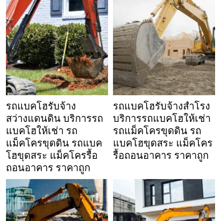
รถแบคโฮรับจ้าง
รถแบคโฮรับจ้างสำโรง
สว่างแดนดิน บริการรถ
บริการรถแบคโฮให้เช่า
แบคโฮให้เช่า รถ
รถแม็คโครขุดดิน รถ
แม็คโครขุดดิน รถแบค
แบคโฮขุดสระ แม็คโคร
โฮขุดสระ แม็คโครรื้อ
รื้อถอนอาคาร ราคาถูก
ถอนอาคาร ราคาถูก