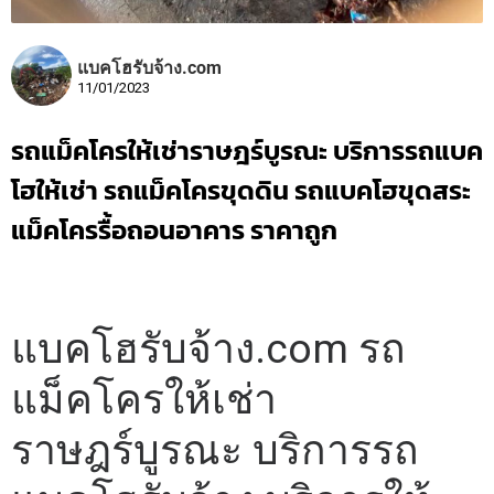
แบคโฮรับจ้าง.com
11/01/2023
รถแม็คโครให้เช่าราษฎร์บูรณะ บริการรถแบค
โฮให้เช่า รถแม็คโครขุดดิน รถแบคโฮขุดสระ
แม็คโครรื้อถอนอาคาร ราคาถูก
แบคโฮรับจ้าง.com รถ
แม็คโครให้เช่า
ราษฎร์บูรณะ บริการรถ