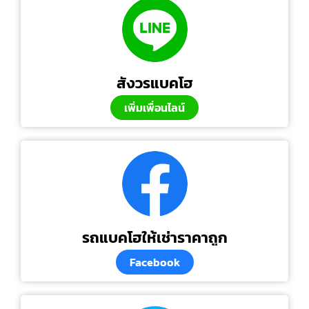
สังวรแบคโฮ
เพิ่มเพื่อนไลน์
รถแบคโฮให้เช่าราคาถูก
Facebook