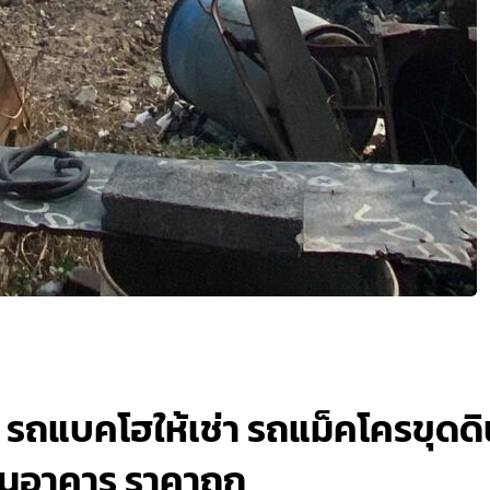
ร รถแบคโฮให้เช่า รถแม็คโครขุดด
อนอาคาร ราคาถูก