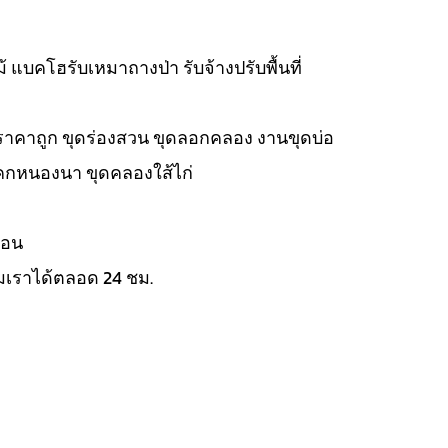
แบคโฮรับเหมาถางป่า รับจ้างปรับพื้นที่
่ราคาถูก ขุดร่องสวน ขุดลอกคลอง งานขุดบ่อ
โคกหนองนา ขุดคลองใส้ไก่
ือน
มเราได้ตลอด 24 ชม.