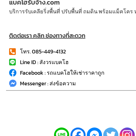
แบคโฮรับจ้าง.com
บริการรับเคลียริ่งพื้นที่ ปรับพื้นที่ ถมดิน พร้อมแม็คโคร 
ติดต่อเรา คลิก ช่องทางที่สะดวก
โทร. 085-449-4132
Line ID : สังวรแบคโฮ
Facebook : รถแบคโฮให้เช่าราคาถูก
Messenger : ส่งข้อความ