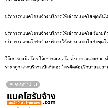
บริการรถแบคโฮรับจ้าง บริการให้เช่ารถแบคโฮ ขุดต้นไม้ 
บริการรถแบคโฮรับจ้าง บริการให้เช่ารถแบคโฮ รับถมที
บริการรถแบคโฮรับจ้าง บริการให้เช่ารถแบคโฮ รับขุด
ให้เช่ารถแม็คโคร ให้เช่ารถแบคโฮ ทั้งรายวันและรายเด
ราคาถูก และบริการเป็นกันเอง โทรติดต่อปรึกษาสอบถา
คนดูหน้านี้ :
61