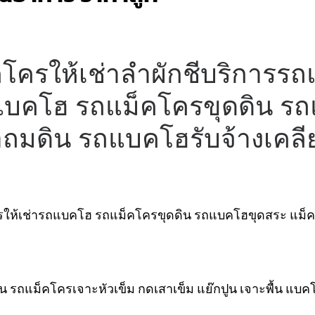
โครให้เช่าลำผักชีบริการร
รถแบคโฮ รถแม็คโครขุดดิน ร
มดิน รถแบคโฮรับจ้างเคลียร์
การให้เช่ารถแบคโฮ รถแม็คโครขุดดิน รถแบคโฮขุดสระ แม็
 รถแม็คโครเจาะหัวเข็ม กดเสาเข็ม แย๊กปูน เจาะพื้น แบคโ