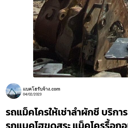
แบคโฮรับจ้าง.com
04/02/2023
รถแม็คโครให้เช่าลำผักชี บริกา
รถแบคโฮขุดสระ แม็คโครรื้อถ