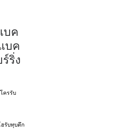
ถแบค
ถแบค
ริ่ง
คโครรับ
ฮรับทุบตึก