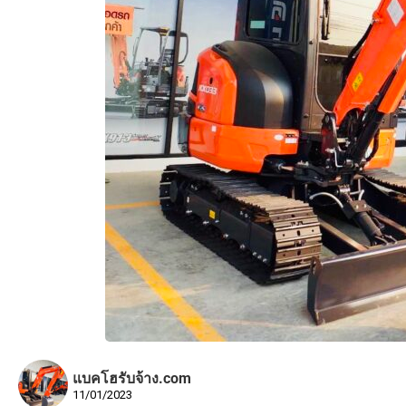
แบคโฮรับจ้าง.com
11/01/2023