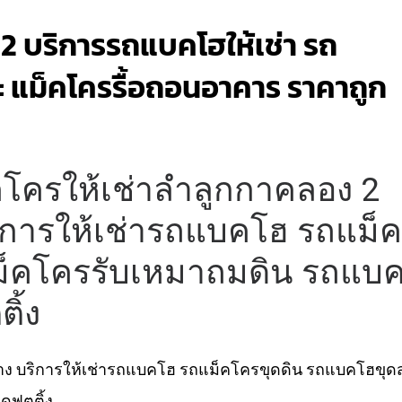
2 บริการรถแบคโฮให้เช่า รถ
 แม็คโครรื้อถอนอาคาร ราคาถูก
โครให้เช่าลำลูกกาคลอง 2
ิการให้เช่ารถแบคโฮ รถแม็
ม็คโครรับเหมาถมดิน รถแบ
ติ้ง
้าง บริการให้เช่ารถแบคโฮ รถแม็คโครขุดดิน รถแบคโฮขุด
ดฟุตติ้ง