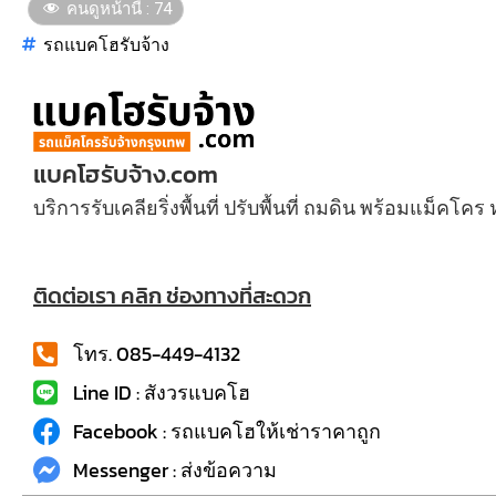
คนดูหน้านี้ :
74
รถแบคโฮรับจ้าง
แบคโฮรับจ้าง.com
บริการรับเคลียริ่งพื้นที่ ปรับพื้นที่ ถมดิน พร้อมแม็คโคร 
ติดต่อเรา คลิก ช่องทางที่สะดวก
โทร. 085-449-4132
Line ID : สังวรแบคโฮ
Facebook : รถแบคโฮให้เช่าราคาถูก
Messenger : ส่งข้อความ