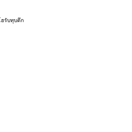
ฮรับทุบตึก