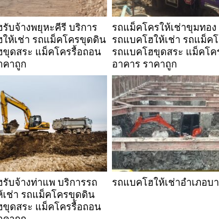
ับจ้างพยุหะคีรี บริการ
รถแม็คโครให้เช่าขุมทอง
ห้เช่า รถแม็คโครขุดดิน
รถแบคโฮให้เช่า รถแม็คโ
ขุดสระ แม็คโครรื้อถอน
รถแบคโฮขุดสระ แม็คโคร
าคาถูก
อาคาร ราคาถูก
ับจ้างท่าแพ บริการรถ
รถแบคโฮให้เช่าอำเภอบา
เช่า รถแม็คโครขุดดิน
ขุดสระ แม็คโครรื้อถอน
าคาถูก