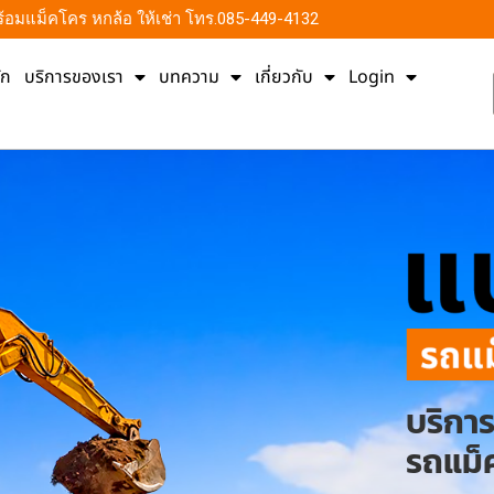
น พร้อมแม็คโคร หกล้อ ให้เช่า โทร.085-449-4132
ัก
บริการของเรา
บทความ
เกี่ยวกับ
Login
บริกา
รถแม็ค