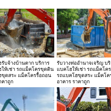
รับจ้างบ้านตาก บริการ
รับวางท่ออำนาจเจริญ บร
ห้เช่า รถแม็คโครขุดดิน
แบคโฮให้เช่า รถแม็คโคร
ขุดสระ แม็คโครรื้อถอน
รถแบคโฮขุดสระ แม็คโคร
าคาถูก
อาคาร ราคาถูก