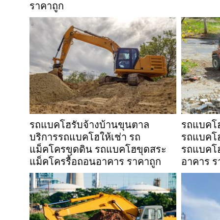
ราคาถูก
รถแบคโฮรับจ้างบ้านขุนตาล
รถแบคโฮ
บริการรถแบคโฮให้เช่า รถ
รถแบคโฮใ
แม็คโครขุดดิน รถแบคโฮขุดสระ
รถแบคโฮ
แม็คโครรื้อถอนอาคาร ราคาถูก
อาคาร ร