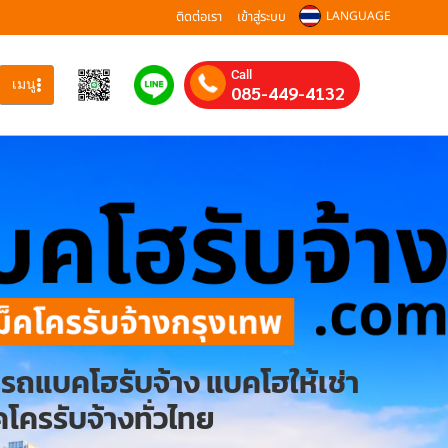
ติดต่อเรา
เข้าสู่ระบบ
LANGUAGE
Call
เมนู
085-449-4132
รรถแบคโฮรับจ้าง แบคโฮให้เช่า
โครรับจ้างทั่วไทย