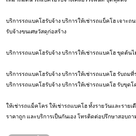
บริการรถแบคโฮรับจ้าง บริการให้เช่ารถแบ็คโฮ เจาะถนน
รับจ้างขนเศษวัสดุก่อสร้าง
บริการรถแบคโฮรับจ้าง บริการให้เช่ารถแบคโฮ ขุดต้นไม้ 
บริการรถแบคโฮรับจ้าง บริการให้เช่ารถแบคโฮ รับถมที
บริการรถแบคโฮรับจ้าง บริการให้เช่ารถแบคโฮ รับขุด
ให้เช่ารถแม็คโคร ให้เช่ารถแบคโฮ ทั้งรายวันและรายเด
ราคาถูก และบริการเป็นกันเอง โทรติดต่อปรึกษาสอบถา