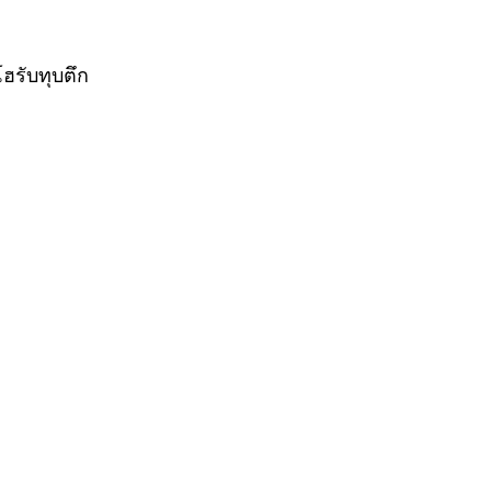
ฮรับทุบตึก