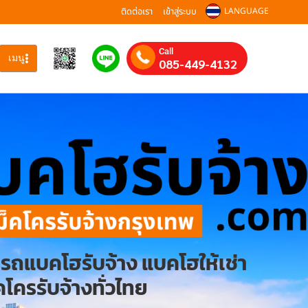
ติดต่อเรา
เข้าสู่ระบบ
LANGUAGE
Call
เมนู
085-449-4132
รรถแบคโฮรับจ้าง แบคโฮให้เช่า
โครรับจ้างทั่วไทย