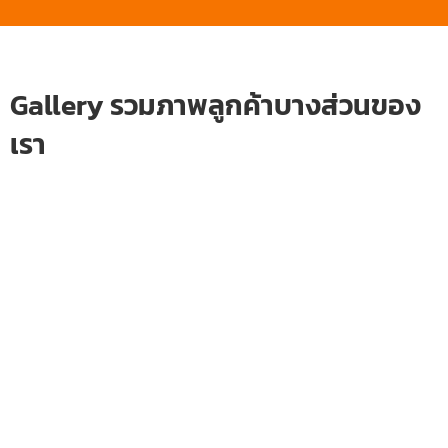
Gallery รวมภาพลูกค้าบางส่วนของ
เรา