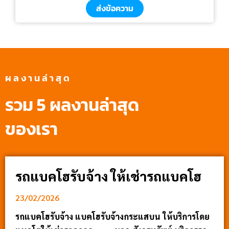
ส่งข้อความ
ผลงานล่าสุด
รวม 5 ผลงานล่าสุด
ของเรา
รถแบคโฮรับจ้าง ให้เช่ารถแบคโฮ
23/02/2026
รถแบคโฮรับจ้าง แบคโฮรับจ้างกระแสบน ให้บริการโดย