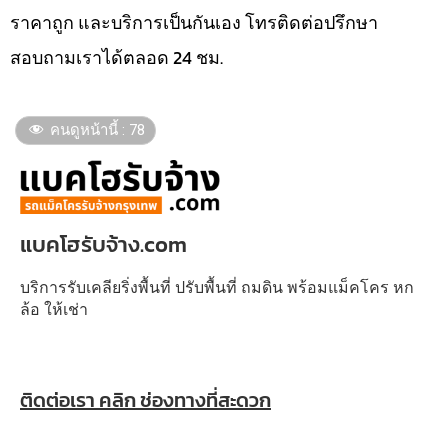
ราคาถูก และบริการเป็นกันเอง โทรติดต่อปรึกษา
สอบถามเราได้ตลอด 24 ชม.
คนดูหน้านี้ :
78
แบคโฮรับจ้าง.com
บริการรับเคลียริ่งพื้นที่ ปรับพื้นที่ ถมดิน พร้อมแม็คโคร หก
ล้อ ให้เช่า
ติดต่อเรา คลิก ช่องทางที่สะดวก