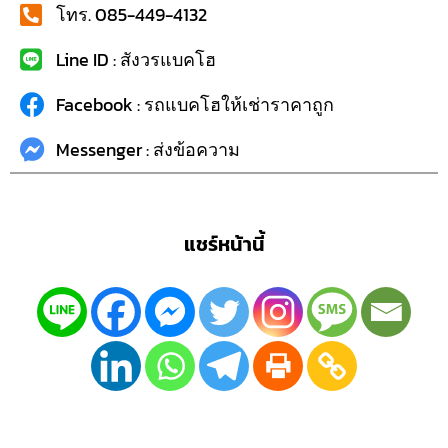
โทร. 085-449-4132
Line ID : สังวรแบคโฮ
Facebook : รถแบคโฮให้เช่าราคาถูก
Messenger : ส่งข้อความ
แชร์หน้านี้