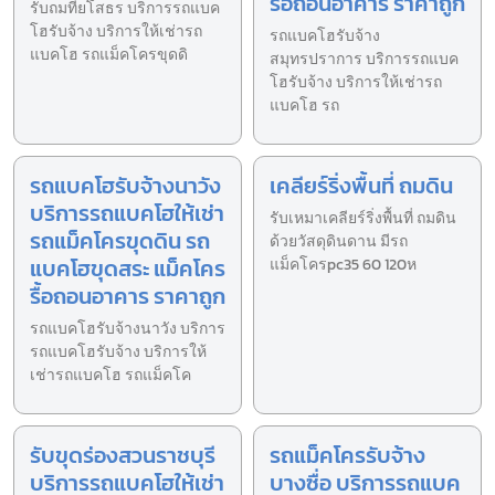
รื้อถอนอาคาร ราคาถูก
รับถมที่ยโสธร บริการรถแบค
โฮรับจ้าง บริการให้เช่ารถ
รถแบคโฮรับจ้าง
แบคโฮ รถแม็คโครขุดดิ
สมุทรปราการ บริการรถแบค
โฮรับจ้าง บริการให้เช่ารถ
แบคโฮ รถ
รถแบคโฮรับจ้างนาวัง
เคลียร์ริ่งพื้นที่ ถมดิน
บริการรถแบคโฮให้เช่า
รับเหมาเคลียร์ริ่งพื้นที่ ถมดิน
รถแม็คโครขุดดิน รถ
ด้วยวัสดุดินดาน มีรถ
แบคโฮขุดสระ แม็คโคร
แม็คโครpc35 60 120ห
รื้อถอนอาคาร ราคาถูก
รถแบคโฮรับจ้างนาวัง บริการ
รถแบคโฮรับจ้าง บริการให้
เช่ารถแบคโฮ รถแม็คโค
รับขุดร่องสวนราชบุรี
รถแม็คโครรับจ้าง
บริการรถแบคโฮให้เช่า
บางซื่อ บริการรถแบค