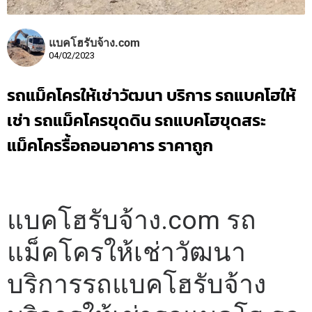
แบคโฮรับจ้าง.com
04/02/2023
รถแม็คโครให้เช่าวัฒนา บริการ รถแบคโฮให้
เช่า รถแม็คโครขุดดิน รถแบคโฮขุดสระ
แม็คโครรื้อถอนอาคาร ราคาถูก
แบคโฮรับจ้าง.com รถ
แม็คโครให้เช่าวัฒนา
บริการรถแบคโฮรับจ้าง