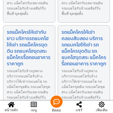
สระ แม็คโครรับเหมาถมดิน
สระ แม็คโครรับเหมาถมดิน
รถแบคโฮรับจ้างเคลียร์ริ่ง
รถแบคโฮรับจ้างเคลียร์ริ่ง
พื้นที่ ขุดฟุตติ้ง
พื้นที่ ขุดฟุตติ้ง
รถแม็คโครให้เช่าทับ
รถแม็คโครให้เช่า
ยาว บริการรถแบคโฮ
คลองสิบสอง บริการ
ให้เช่า รถแม็คโครขุด
รถแบคโฮให้เช่า รถ
ดิน รถแบคโฮขุดสระ
แม็คโครขุดดิน รถ
แม็คโครรื้อถอนอาคาร
แบคโฮขุดสระ แม็คโคร
ราคาถูก
รื้อถอนอาคาร ราคาถูก
รถแบคโฮรับจ้างภูหลวง
รถแบคโฮรับจ้างภูหลวง
บริการรถแบคโฮรับจ้าง
บริการรถแบคโฮรับจ้าง
บริการให้เช่ารถแบคโฮ รถ
บริการให้เช่ารถแบคโฮ รถ
แม็คโครขุดดิน รถแบคโฮขุด
แม็คโครขุดดิน รถแบคโฮขุด
สระ แม็คโครรับเหมาถมดิน
สระ แม็คโครรับเหมาถมดิน
รถแบคโฮรับจ้างเคลียร์ริ่ง
รถแบคโฮรับจ้างเคลียร์ริ่ง
พื้นที่ ขุดฟุตติ้ง
พื้นที่ ขุดฟุตติ้ง
หน้าหลัก
เมนู
แชร์
เพิ่มเติม
ติดต่อ