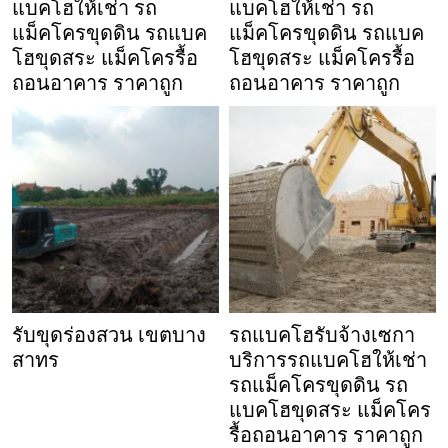
แบคโฮให้เช่า รถ
แบคโฮให้เช่า รถ
แม็คโครขุดดิน รถแบค
แม็คโครขุดดิน รถแบค
โฮขุดสระ แม็คโครรื้อ
โฮขุดสระ แม็คโครรื้อ
ถอนอาคาร ราคาถูก
ถอนอาคาร ราคาถูก
รับขุดร่องสวน เขตบาง
รถแบคโฮรับจ้างเซกา
สาทร
บริการรถแบคโฮให้เช่า
รถแม็คโครขุดดิน รถ
แบคโฮขุดสระ แม็คโคร
รื้อถอนอาคาร ราคาถูก