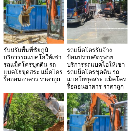
รับปรับพื้นที่ชัยภูมิ
รถแม็คโครรับจ้าง
บริการรถแบคโฮให้เช่า
ป้อมปราบศัตรูพ่าย
รถแม็คโครขุดดิน รถ
บริการรถแบคโฮให้เช่า
แบคโฮขุดสระ แม็คโคร
รถแม็คโครขุดดิน รถ
รื้อถอนอาคาร ราคาถูก
แบคโฮขุดสระ แม็คโคร
รื้อถอนอาคาร ราคาถูก