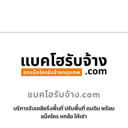
แบคโฮรับจ้าง.com
บริการรับเคลียริ่งพื้นที่ ปรับพื้นที่ ถมดิน พร้อม
แม็คโคร หกล้อ ให้เช่า