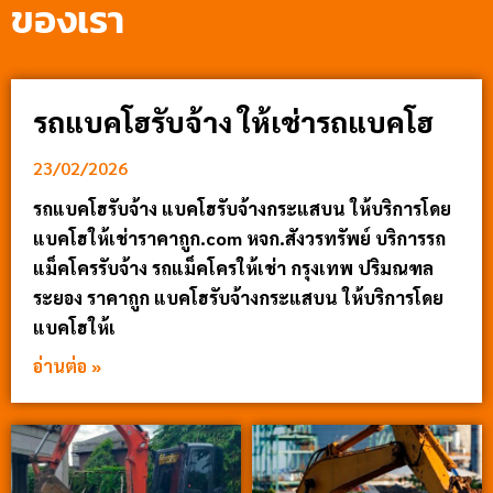
ของเรา
รถแบคโฮรับจ้าง ให้เช่ารถแบคโฮ
23/02/2026
รถแบคโฮรับจ้าง แบคโฮรับจ้างกระแสบน ให้บริการโดย
แบคโฮให้เช่าราคาถูก.com หจก.สังวรทรัพย์ บริการรถ
แม็คโครรับจ้าง รถแม็คโครให้เช่า กรุงเทพ ปริมณฑล
ระยอง ราคาถูก แบคโฮรับจ้างกระแสบน ให้บริการโดย
แบคโฮให้เ
อ่านต่อ »