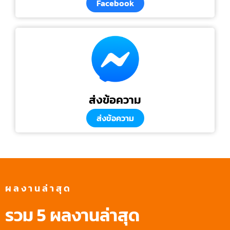
Facebook
ส่งข้อความ
ส่งข้อความ
ผลงานล่าสุด
รวม 5 ผลงานล่าสุด