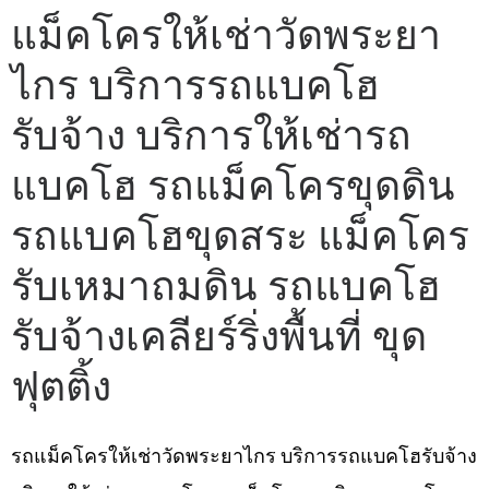
แม็คโครให้เช่าวัดพระยา
ไกร บริการรถแบคโฮ
รับจ้าง บริการให้เช่ารถ
แบคโฮ รถแม็คโครขุดดิน
รถแบคโฮขุดสระ แม็คโคร
รับเหมาถมดิน รถแบคโฮ
รับจ้างเคลียร์ริ่งพื้นที่ ขุด
ฟุตติ้ง
รถแม็คโครให้เช่าวัดพระยาไกร บริการรถแบคโฮรับจ้าง