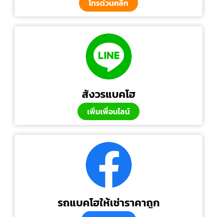
โทรด่วนคลิก
สังวรแบคโฮ
เพิ่มเพื่อนไลน์
รถแบคโฮให้เช่าราคาถูก