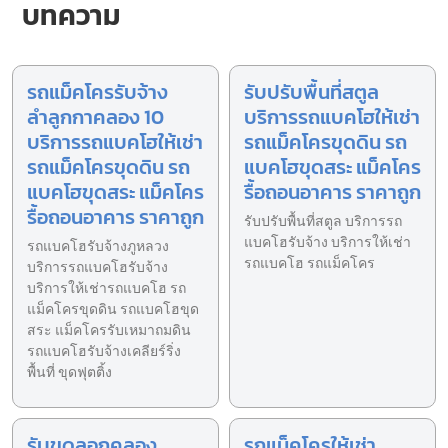
บทความ
รถแม็คโครรับจ้าง
รับปรับพื้นที่สตูล
ลำลูกกาคลอง 10
บริการรถแบคโฮให้เช่า
บริการรถแบคโฮให้เช่า
รถแม็คโครขุดดิน รถ
รถแม็คโครขุดดิน รถ
แบคโฮขุดสระ แม็คโคร
แบคโฮขุดสระ แม็คโคร
รื้อถอนอาคาร ราคาถูก
รื้อถอนอาคาร ราคาถูก
รับปรับพื้นที่สตูล บริการรถ
แบคโฮรับจ้าง บริการให้เช่า
รถแบคโฮรับจ้างภูหลวง
รถแบคโฮ รถแม็คโคร
บริการรถแบคโฮรับจ้าง
บริการให้เช่ารถแบคโฮ รถ
แม็คโครขุดดิน รถแบคโฮขุด
สระ แม็คโครรับเหมาถมดิน
รถแบคโฮรับจ้างเคลียร์ริ่ง
พื้นที่ ขุดฟุตติ้ง
รับขุดลอกคลอง
รถแม็คโครให้เช่า