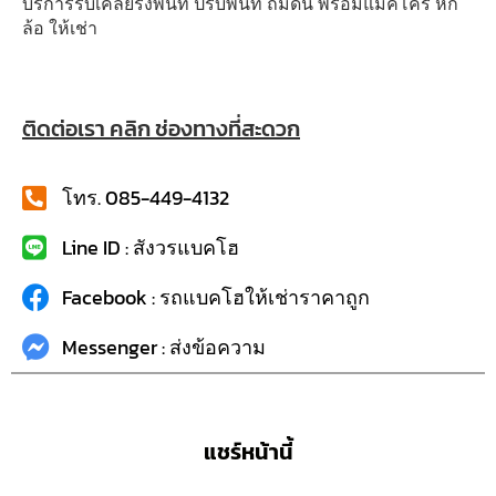
บริการรับเคลียริ่งพื้นที่ ปรับพื้นที่ ถมดิน พร้อมแม็คโคร หก
ล้อ ให้เช่า
ติดต่อเรา คลิก ช่องทางที่สะดวก
โทร. 085-449-4132
Line ID : สังวรแบคโฮ
Facebook : รถแบคโฮให้เช่าราคาถูก
Messenger : ส่งข้อความ
แชร์หน้านี้