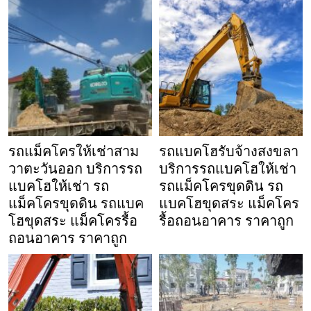
รถแม็คโครให้เช่าสาม
รถแบคโฮรับจ้างสงขลา
วาตะวันออก บริการรถ
บริการรถแบคโฮให้เช่า
แบคโฮให้เช่า รถ
รถแม็คโครขุดดิน รถ
แม็คโครขุดดิน รถแบค
แบคโฮขุดสระ แม็คโคร
โฮขุดสระ แม็คโครรื้อ
รื้อถอนอาคาร ราคาถูก
ถอนอาคาร ราคาถูก