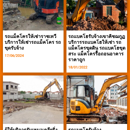
รถแม็คโครให้เช่าราชเทวี
รถแบคโฮรับจ้างเขาคิชฌกูฏ
บริการให้เช่ารถแม็คโคร รถ
บริการรถแบคโฮให้เช่า รถ
ขุดรับจ้าง
แม็คโครขุดดิน รถแบคโฮขุด
สระ แม็คโครรื้อถอนอาคาร
17/06/2024
ราคาถูก
18/01/2022
ผู้ให้บริการรับเหมาเคลียริ่ง
รถแบคโฮรับจ้าง