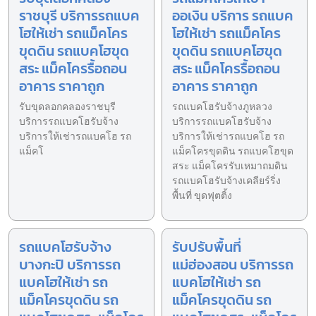
ราชบุรี บริการรถแบค
ออเงิน บริการ รถแบค
โฮให้เช่า รถแม็คโคร
โฮให้เช่า รถแม็คโคร
ขุดดิน รถแบคโฮขุด
ขุดดิน รถแบคโฮขุด
สระ แม็คโครรื้อถอน
สระ แม็คโครรื้อถอน
อาคาร ราคาถูก
อาคาร ราคาถูก
รับขุดลอกคลองราชบุรี
รถแบคโฮรับจ้างภูหลวง
บริการรถแบคโฮรับจ้าง
บริการรถแบคโฮรับจ้าง
บริการให้เช่ารถแบคโฮ รถ
บริการให้เช่ารถแบคโฮ รถ
แม็คโ
แม็คโครขุดดิน รถแบคโฮขุด
สระ แม็คโครรับเหมาถมดิน
รถแบคโฮรับจ้างเคลียร์ริ่ง
พื้นที่ ขุดฟุตติ้ง
รถแบคโฮรับจ้าง
รับปรับพื้นที่
บางกะปิ บริการรถ
แม่ฮ่องสอน บริการรถ
แบคโฮให้เช่า รถ
แบคโฮให้เช่า รถ
แม็คโครขุดดิน รถ
แม็คโครขุดดิน รถ