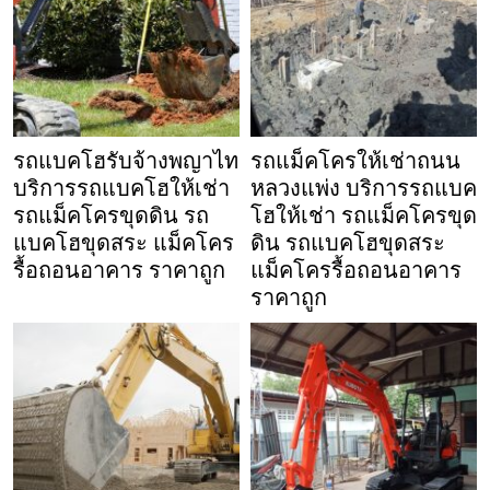
รถแบคโฮรับจ้างพญาไท
รถแม็คโครให้เช่าถนน
บริการรถแบคโฮให้เช่า
หลวงแพ่ง บริการรถแบค
รถแม็คโครขุดดิน รถ
โฮให้เช่า รถแม็คโครขุด
แบคโฮขุดสระ แม็คโคร
ดิน รถแบคโฮขุดสระ
รื้อถอนอาคาร ราคาถูก
แม็คโครรื้อถอนอาคาร
ราคาถูก