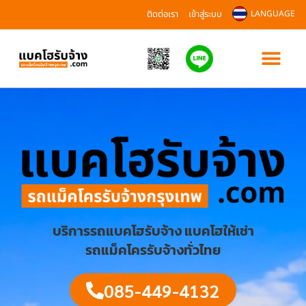
ติดต่อเรา
เข้าสู่ระบบ
LANGUAGE
บริการรถแบคโฮรับจ้าง แบคโฮให้เช่า
รถแม็คโครรับจ้างทั่วไทย
085-449-4132