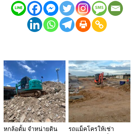
หกล้อดั้ม จำหน่ายดิน
รถแม็คโครให้เช่า