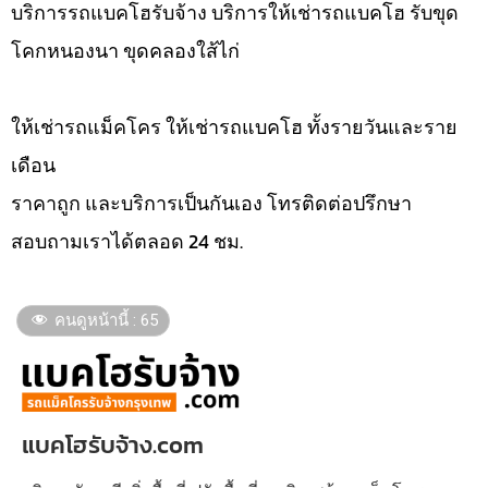
บริการรถแบคโฮรับจ้าง บริการให้เช่ารถแบคโฮ รับขุด
โคกหนองนา ขุดคลองใส้ไก่
ให้เช่ารถแม็คโคร ให้เช่ารถแบคโฮ ทั้งรายวันและราย
เดือน
ราคาถูก และบริการเป็นกันเอง โทรติดต่อปรึกษา
สอบถามเราได้ตลอด 24 ชม.
คนดูหน้านี้ :
65
แบคโฮรับจ้าง.com