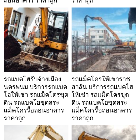
ถอนอาคาร ราคาถูก
ราคาถูก
รถแบคโฮรับจ้างเมือง
รถแม็คโครให้เช่าราช
นครพนม บริการรถแบค
สาส์น บริการรถแบคโฮ
โฮให้เช่า รถแม็คโครขุด
ให้เช่า รถแม็คโครขุด
ดิน รถแบคโฮขุดสระ
ดิน รถแบคโฮขุดสระ
แม็คโครรื้อถอนอาคาร
แม็คโครรื้อถอนอาคาร
ราคาถูก
ราคาถูก