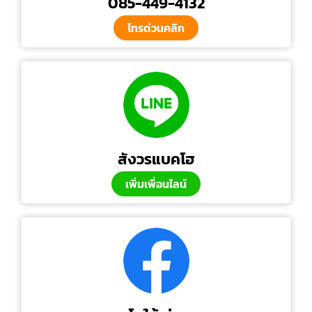
085-449-4132
โทรด่วนคลิก
สังวรแบคโฮ
เพิ่มเพื่อนไลน์