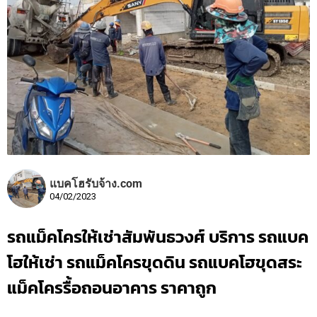
แบคโฮรับจ้าง.com
04/02/2023
รถแม็คโครให้เช่าสัมพันธวงศ์ บริการ รถแบค
โฮให้เช่า รถแม็คโครขุดดิน รถแบคโฮขุดสระ
แม็คโครรื้อถอนอาคาร ราคาถูก