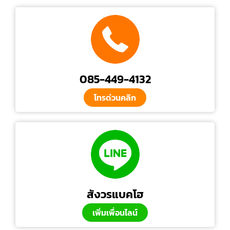
085-449-4132
โทรด่วนคลิก
สังวรแบคโฮ
เพิ่มเพื่อนไลน์