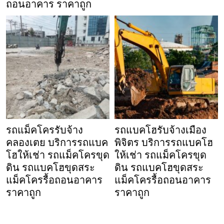
ถอนอาคาร ราคาถูก
รถแม็คโครรับจ้าง
รถแบคโฮรับจ้างเมือง
คลองเตย บริการรถแบค
พิจิตร บริการรถแบคโฮ
โฮให้เช่า รถแม็คโครขุด
ให้เช่า รถแม็คโครขุด
ดิน รถแบคโฮขุดสระ
ดิน รถแบคโฮขุดสระ
แม็คโครรื้อถอนอาคาร
แม็คโครรื้อถอนอาคาร
ราคาถูก
ราคาถูก