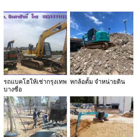
รถแบคโฮให้เช่ากรุงเทพ
หกล้อดั้ม จำหน่ายดิน
บางซื่อ