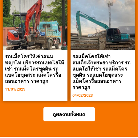
รถแม็คโครให้เช่าถนน
รถแม็คโครให้เช่า
พญาไท บริการรถแบคโฮให้
สมเด็จเจ้าพระยา บริการ รถ
เช่า รถแม็คโครขุดดิน รถ
แบคโฮให้เช่า รถแม็คโคร
แบคโฮขุดสระ แม็คโครรื้อ
ขุดดิน รถแบคโฮขุดสระ
ถอนอาคาร ราคาถูก
แม็คโครรื้อถอนอาคาร
ราคาถูก
11/01/2023
04/02/2023
ดูผลงานทั้งหมด