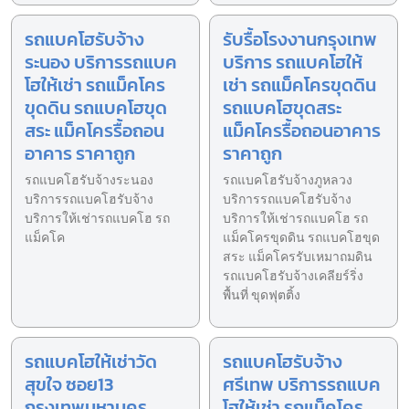
รถแบคโฮรับจ้าง
รับรื้อโรงงานกรุงเทพ
ระนอง บริการรถแบค
บริการ รถแบคโฮให้
โฮให้เช่า รถแม็คโคร
เช่า รถแม็คโครขุดดิน
ขุดดิน รถแบคโฮขุด
รถแบคโฮขุดสระ
สระ แม็คโครรื้อถอน
แม็คโครรื้อถอนอาคาร
อาคาร ราคาถูก
ราคาถูก
รถแบคโฮรับจ้างระนอง
รถแบคโฮรับจ้างภูหลวง
บริการรถแบคโฮรับจ้าง
บริการรถแบคโฮรับจ้าง
บริการให้เช่ารถแบคโฮ รถ
บริการให้เช่ารถแบคโฮ รถ
แม็คโค
แม็คโครขุดดิน รถแบคโฮขุด
สระ แม็คโครรับเหมาถมดิน
รถแบคโฮรับจ้างเคลียร์ริ่ง
พื้นที่ ขุดฟุตติ้ง
รถแบคโฮให้เช่าวัด
รถแบคโฮรับจ้าง
สุขใจ ซอย13
ศรีเทพ บริการรถแบค
กรุงเทพมหานคร
โฮให้เช่า รถแม็คโคร