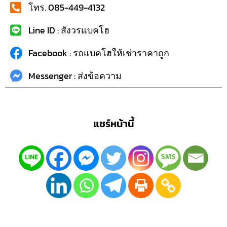
โทร. 085-449-4132
Line ID : สังวรแบคโฮ
Facebook : รถแบคโฮให้เช่าราคาถูก
Messenger : ส่งข้อความ
แชร์หน้านี้