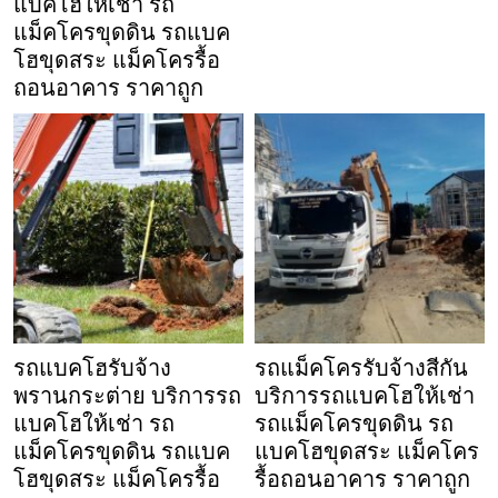
แบคโฮให้เช่า รถ
แม็คโครขุดดิน รถแบค
โฮขุดสระ แม็คโครรื้อ
ถอนอาคาร ราคาถูก
รถแบคโฮรับจ้าง
รถแม็คโครรับจ้างสีกัน
พรานกระต่าย บริการรถ
บริการรถแบคโฮให้เช่า
แบคโฮให้เช่า รถ
รถแม็คโครขุดดิน รถ
แม็คโครขุดดิน รถแบค
แบคโฮขุดสระ แม็คโคร
โฮขุดสระ แม็คโครรื้อ
รื้อถอนอาคาร ราคาถูก