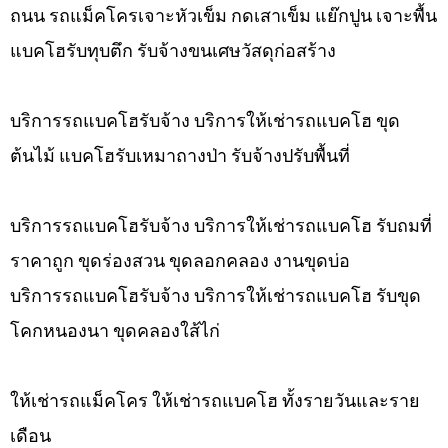
ถนน รถแม็คโครเจาะหัวเข็ม กดเสาเข็ม แย๊กปูน เจาะพื้น
แบคโฮรับทุบตึก รับจ้างขนเศษวัสดุก่อสร้าง
บริการรถแบคโฮรับจ้าง บริการให้เช่ารถแบคโฮ ขุด
ต้นไม้ แบคโฮรับเหมาถางป่า รับจ้างปรับพื้นที่
บริการรถแบคโฮรับจ้าง บริการให้เช่ารถแบคโฮ รับถมที่
ราคาถูก ขุดร่องสวน ขุดลอกคลอง งานขุดบ่อ
บริการรถแบคโฮรับจ้าง บริการให้เช่ารถแบคโฮ รับขุด
โคกหนองนา ขุดคลองใส้ไก่
ให้เช่ารถแม็คโคร ให้เช่ารถแบคโฮ ทั้งรายวันและราย
เดือน