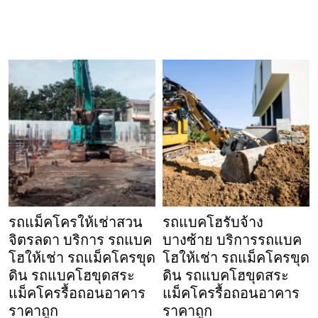
รถแม็คโครให้เช่าสวน
รถแบคโฮรับจ้าง
จิตรลดา บริการ รถแบค
บางซ้าย บริการรถแบค
โฮให้เช่า รถแม็คโครขุด
โฮให้เช่า รถแม็คโครขุด
ดิน รถแบคโฮขุดสระ
ดิน รถแบคโฮขุดสระ
แม็คโครรื้อถอนอาคาร
แม็คโครรื้อถอนอาคาร
ราคาถูก
ราคาถูก