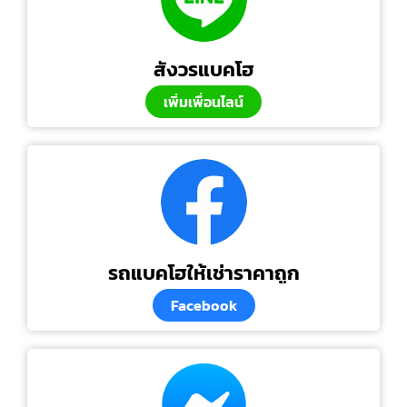
สังวรแบคโฮ
เพิ่มเพื่อนไลน์
รถแบคโฮให้เช่าราคาถูก
Facebook