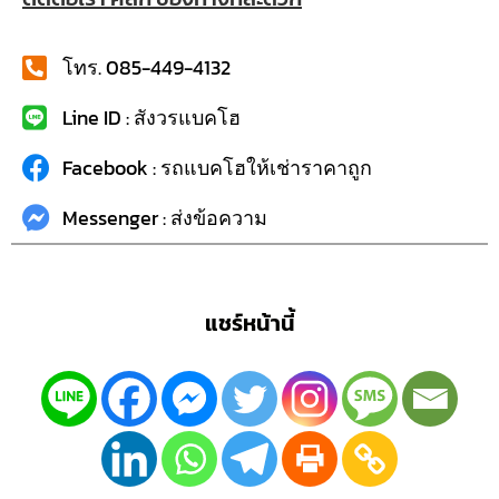
โทร. 085-449-4132
Line ID : สังวรแบคโฮ
Facebook : รถแบคโฮให้เช่าราคาถูก
Messenger : ส่งข้อความ
แชร์หน้านี้