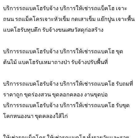
บริการรถแบคโฮรับจ้าง บริการให้เช่ารถแบ็คโฮ เจาะ
ถนน รถแม็คโครเจาะหัวเข็ม กดเสาเข็ม แย๊กปูน เจาะพื้น
แบคโฮรับทุบตึก รับจ้างขนเศษวัสดุก่อสร้าง
บริการรถแบคโฮรับจ้าง บริการให้เช่ารถแบคโฮ ขุด
ต้นไม้ แบคโฮรับเหมาถางป่า รับจ้างปรับพื้นที่
บริการรถแบคโฮรับจ้าง บริการให้เช่ารถแบคโฮ รับถมที่
ราคาถูก ขุดร่องสวน ขุดลอกคลอง งานขุดบ่อ
บริการรถแบคโฮรับจ้าง บริการให้เช่ารถแบคโฮ รับขุด
โคกหนองนา ขุดคลองใส้ไก่
ให้เช่ารถแม็คโคร ให้เช่ารถแบคโฮ ทั้งรายวันและราย