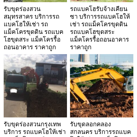
รับขุดร่องสวน
รถแบคโฮรับจ้างเคียน
สมุทรสาคร บริการรถ
ซา บริการรถแบคโฮให้
แบคโฮให้เช่า รถ
เช่า รถแม็คโครขุดดิน
แม็คโครขุดดิน รถแบค
รถแบคโฮขุดสระ
โฮขุดสระ แม็คโครรื้อ
แม็คโครรื้อถอนอาคาร
ถอนอาคาร ราคาถูก
ราคาถูก
รับขุดร่องสวนกรุงเทพ
รับขุดลอกคลอง
บริการ รถแบคโฮให้เช่า
สกลนคร บริการรถแบค