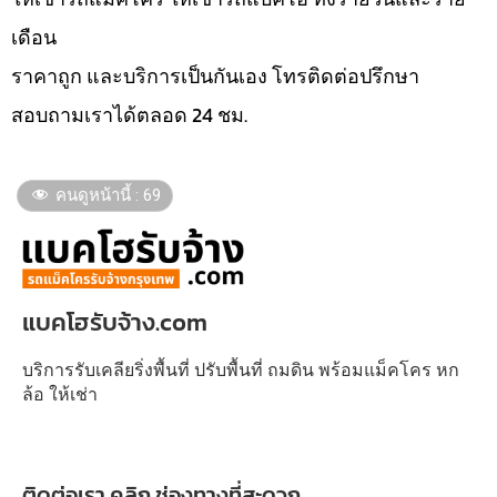
เดือน
ราคาถูก และบริการเป็นกันเอง โทรติดต่อปรึกษา
สอบถามเราได้ตลอด 24 ชม.
คนดูหน้านี้ :
69
แบคโฮรับจ้าง.com
บริการรับเคลียริ่งพื้นที่ ปรับพื้นที่ ถมดิน พร้อมแม็คโคร หก
ล้อ ให้เช่า
ติดต่อเรา คลิก ช่องทางที่สะดวก