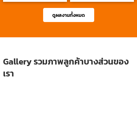
ดูผลงานทั้งหมด
Gallery รวมภาพลูกค้าบางส่วนของ
เรา