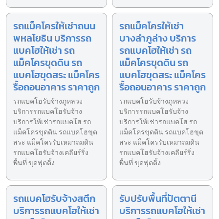
รถแม็คโครให้เช่าถนน
รถแม็คโครให้เช่า
พหลโยธิน บริการรถ
บางลำภูล่าง บริการ
แบคโฮให้เช่า รถ
รถแบคโฮให้เช่า รถ
แม็คโครขุดดิน รถ
แม็คโครขุดดิน รถ
แบคโฮขุดสระ แม็คโคร
แบคโฮขุดสระ แม็คโคร
รื้อถอนอาคาร ราคาถูก
รื้อถอนอาคาร ราคาถูก
รถแบคโฮรับจ้างภูหลวง
รถแบคโฮรับจ้างภูหลวง
บริการรถแบคโฮรับจ้าง
บริการรถแบคโฮรับจ้าง
บริการให้เช่ารถแบคโฮ รถ
บริการให้เช่ารถแบคโฮ รถ
แม็คโครขุดดิน รถแบคโฮขุด
แม็คโครขุดดิน รถแบคโฮขุด
สระ แม็คโครรับเหมาถมดิน
สระ แม็คโครรับเหมาถมดิน
รถแบคโฮรับจ้างเคลียร์ริ่ง
รถแบคโฮรับจ้างเคลียร์ริ่ง
พื้นที่ ขุดฟุตติ้ง
พื้นที่ ขุดฟุตติ้ง
รถแบคโฮรับจ้างสตึก
รับปรับพื้นที่ปัตตานี
บริการรถแบคโฮให้เช่า
บริการรถแบคโฮให้เช่า