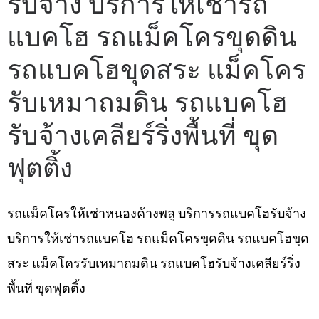
รับจ้าง บริการให้เช่ารถ
แบคโฮ รถแม็คโครขุดดิน
รถแบคโฮขุดสระ แม็คโคร
รับเหมาถมดิน รถแบคโฮ
รับจ้างเคลียร์ริ่งพื้นที่ ขุด
ฟุตติ้ง
รถแม็คโครให้เช่าหนองค้างพลู บริการรถแบคโฮรับจ้าง
บริการให้เช่ารถแบคโฮ รถแม็คโครขุดดิน รถแบคโฮขุด
สระ แม็คโครรับเหมาถมดิน รถแบคโฮรับจ้างเคลียร์ริ่ง
พื้นที่ ขุดฟุตติ้ง