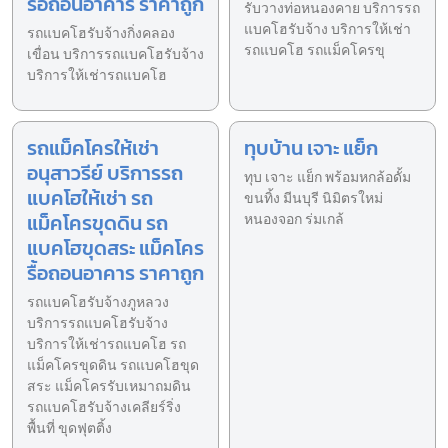
รื้อถอนอาคาร ราคาถูก
รับวางท่อหนองคาย บริการรถ
แบคโฮรับจ้าง บริการให้เช่า
รถแบคโฮรับจ้างกิ่งคลอง
รถแบคโฮ รถแม็คโครขุ
เขื่อน บริการรถแบคโฮรับจ้าง
บริการให้เช่ารถแบคโฮ
รถแม็คโครให้เช่า
ทุบบ้าน เจาะ แย็ก
อนุสาวรีย์ บริการรถ
ทุบ เจาะ แย็ก พร้อมหกล้อดั้ม
แบคโฮให้เช่า รถ
ขนทิ้ง มีนบุรี นิมิตรใหม่
แม็คโครขุดดิน รถ
หนองจอก ร่มเกล้
แบคโฮขุดสระ แม็คโคร
รื้อถอนอาคาร ราคาถูก
รถแบคโฮรับจ้างภูหลวง
บริการรถแบคโฮรับจ้าง
บริการให้เช่ารถแบคโฮ รถ
แม็คโครขุดดิน รถแบคโฮขุด
สระ แม็คโครรับเหมาถมดิน
รถแบคโฮรับจ้างเคลียร์ริ่ง
พื้นที่ ขุดฟุตติ้ง