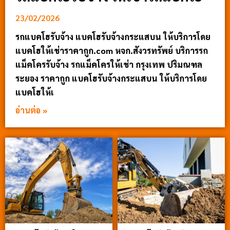
23/02/2026
รถแบคโฮรับจ้าง แบคโฮรับจ้างกระแสบน ให้บริการโดย
แบคโฮให้เช่าราคาถูก.com หจก.สังวรทรัพย์ บริการรถ
แม็คโครรับจ้าง รถแม็คโครให้เช่า กรุงเทพ ปริมณฑล
ระยอง ราคาถูก แบคโฮรับจ้างกระแสบน ให้บริการโดย
แบคโฮให้เ
อ่านต่อ »