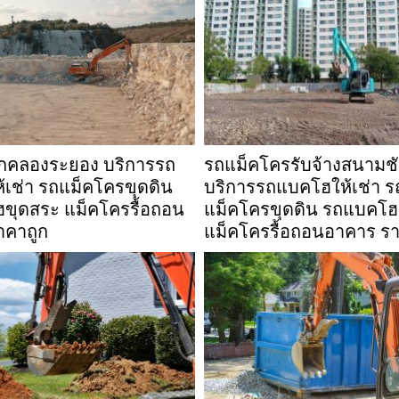
อกคลองระยอง บริการรถ
รถแม็คโครรับจ้างสนามช
เช่า รถแม็คโครขุดดิน
บริการรถแบคโฮให้เช่า ร
ขุดสระ แม็คโครรื้อถอน
แม็คโครขุดดิน รถแบคโฮ
าคาถูก
แม็คโครรื้อถอนอาคาร รา