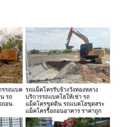
การรถแบค
รถแม็คโครรับจ้างวังทองหลาง
ิน รถ
บริการรถแบคโฮให้เช่า รถ
้อถอน
แม็คโครขุดดิน รถแบคโฮขุดสระ
แม็คโครรื้อถอนอาคาร ราคาถูก