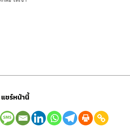
แชร์หน้านี้