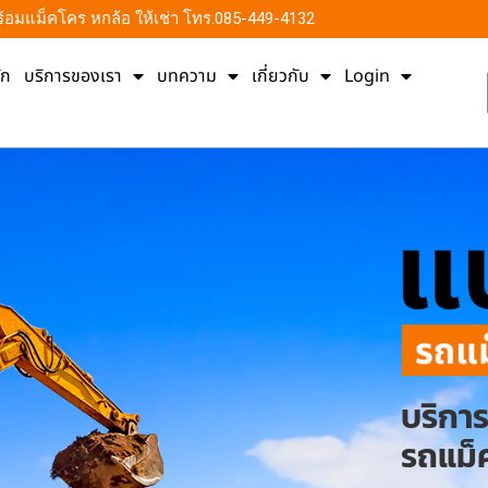
น พร้อมแม็คโคร หกล้อ ให้เช่า โทร.085-449-4132
ัก
บริการของเรา
บทความ
เกี่ยวกับ
Login
บริกา
รถแม็ค