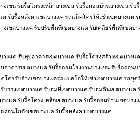
งเขน รับรื้อโครงเหล็กบางเขน รับรื้อถอนบ้านบางเขน รับร
แค รับรื้อหลังคาเขตบางแค รถแม็คโครให้เช่าเขตบางแค 
เขตบางแค รับปรับพื้นที่เขตบางแค รับเคลียร์พื้นที่เขตบ
บางแค รับทุบอาคารเขตบางแค รับรื้อโครงสร้างเขตบางแค ร
ถอนอาคารเขตบางแค รับรื้อถอนโรงงานบางเขน รับรื้อถอนบา
ม็คโครรับจ้างเขตบางแครถแบคโฮให้เช่าเขตบางแค รถขุดร
งแค รับวางเขตบางแค รับถมที่เขตบางแค รับถมดินเขตบางแค ร
างแค รับรื้อโครงเหล็กเขตบางแค รับรื้อถอนบ้านเขตบางแค 
้อถอนโกดังเขตบางแค รับรื้อหลังคาเขตบางแค