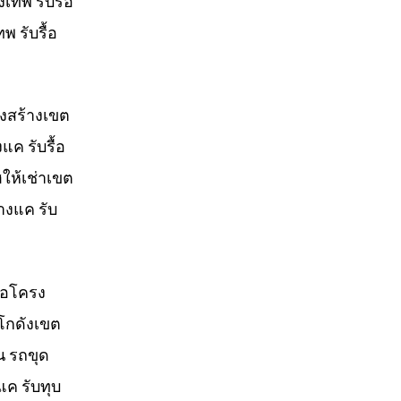
เทพ รับรื้อ
 รับรื้อ
งสร้างเขต
ค รับรื้อ
ให้เช่าเขต
างแค รับ
้อโครง
โกดังเขต
น รถขุด
แค รับทุบ