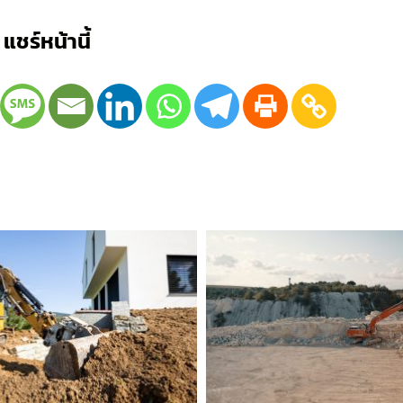
แชร์หน้านี้