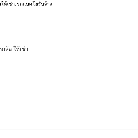
ห้เช่า
,
รถแบคโฮรับจ้าง
หกล้อ ให้เช่า