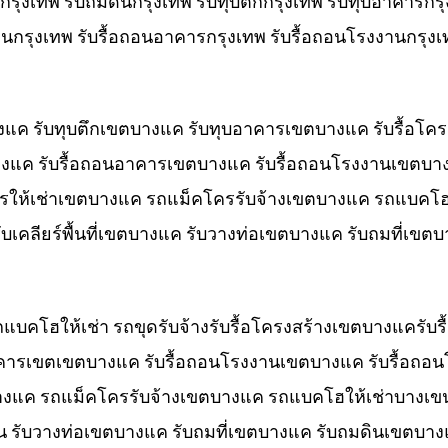
ที่กรุงเทพ รับถมดินกรุงเทพ รับทุบตึกกรุงเทพ รับทุบอาคารกรุง
านกรุงเทพ รับรื้อถอนอาคารกรุงเทพ รับรื้อถอนโรงงานกรุงเทพ
งแค รับทุบตึกเขตบางแค รับทุบอาคารเขตบางแค รับรื้อโคร
างแค รับรื้อถอนอาคารเขตบางแค รับรื้อถอนโรงงานเขตบางแ
รให้เช่าเขตบางแค รถแม็คโครรับจ้างเขตบางแค รถแบคโฮ
ับเคลียร์พื้นที่เขตบางแค รับวางท่อเขตบางแค รับถมที่เขตบ
คโฮให้เช่า รถขุดรับจ้างรับรื้อโครงสร้างเขตบางแครับรื
าคารเขตเขตบางแค รับรื้อถอนโรงงานเขตบางแค รับรื้อถอน
บางแค รถแม็คโครรับจ้างเขตบางแค รถแบคโฮให้เช่าบางเข
างเขน รับวางท่อเขตบางแค รับถมที่เขตบางแค รับถมดินเขตบาง