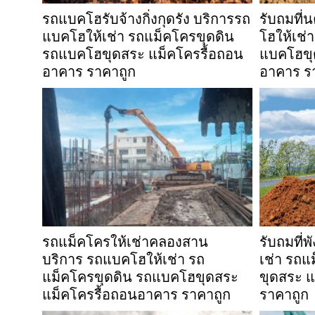
รถแบคโฮรับจ้างกิ่งกุดรัง บริการรถ
รับถมที่
แบคโฮให้เช่า รถแม็คโครขุดดิน
โฮให้เช่
รถแบคโฮขุดสระ แม็คโครรื้อถอน
แบคโฮขุ
อาคาร ราคาถูก
อาคาร ร
รถแม็คโครให้เช่าคลองสาน
รับถมที่
บริการ รถแบคโฮให้เช่า รถ
เช่า รถแ
แม็คโครขุดดิน รถแบคโฮขุดสระ
ขุดสระ 
แม็คโครรื้อถอนอาคาร ราคาถูก
ราคาถูก