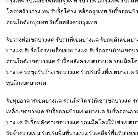
กรุงเทพ รับเคลียร์พื้นที่กรุงเทพ รับวางท่อกรุงเทพ รับถม
โครงสร้างกรุงเทพ รับรื้อโครงเหล็กกรุงเทพ รับรื้อถอนบ้
ถอนโกดังกรุงเทพ รับรื้อหลังคากรุงเทพ
รับวางท่อเขตบางแค รับถมที่เขตบางแค รับถมดินเขตบา
บางแค รับรื้อโครงเหล็กเขตบางแค รับรื้อถอนบ้านเขตบ
ถอนโกดังเขตบางแค รับรื้อหลังคาเขตบางแค รถแม็คโค
บางแค รถขุดรับจ้างเขตบางแค รับปรับพื้นที่เขตบางแค ร
ทุบตึกเขตบางแค
รับทุบอาคารเขตบางแค รถแม็คโครให้เช่าเขตบางแค รถแบ
เหล็กเขตบางแค รับรื้อถอนบ้านเขตบางแค รับรื้อถอนอ
บางแค รับรื้อหลังคาเขตบางแค รถแม็คโครให้เช่าเขต
รับจ้างบางเขน รับปรับพื้นที่บางเขน รับเคลียร์พื้นที่บ