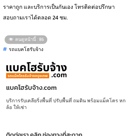
ราคาถูก และบริการเป็นกันเอง โทรติดต่อปรึกษา
สอบถามเราได้ตลอด 24 ชม.
คนดูหน้านี้ :
86
รถแบคโฮรับจ้าง
แบคโฮรับจ้าง.com
บริการรับเคลียริ่งพื้นที่ ปรับพื้นที่ ถมดิน พร้อมแม็คโคร หก
ล้อ ให้เช่า
ติดต่อเรา คลิก ช่องทางที่สะดวก