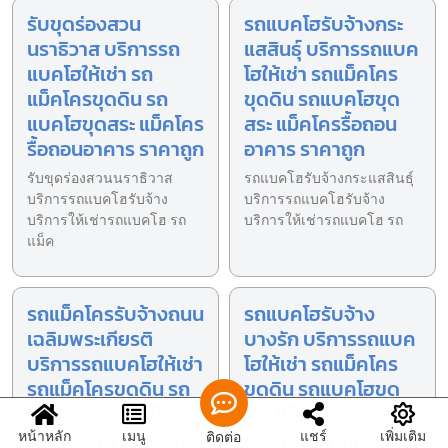
รับขุดร่องสวน
รถแบคโฮรับจ้างกระ
นราธิวาส บริการรถ
แสสินธุ์ บริการรถแบค
แบคโฮให้เช่า รถ
โฮให้เช่า รถแม็คโคร
แม็คโครขุดดิน รถ
ขุดดิน รถแบคโฮขุด
แบคโฮขุดสระ แม็คโคร
สระ แม็คโครรื้อถอน
รื้อถอนอาคาร ราคาถูก
อาคาร ราคาถูก
รับขุดร่องสวนนราธิวาส
รถแบคโฮรับจ้างกระแสสินธุ์
บริการรถแบคโฮรับจ้าง
บริการรถแบคโฮรับจ้าง
บริการให้เช่ารถแบคโฮ รถ
บริการให้เช่ารถแบคโฮ รถ
แม็ค
รถแม็คโครรับจ้างถนน
รถแบคโฮรับจ้าง
เฉลิมพระเกียรติ
บางรัก บริการรถแบค
บริการรถแบคโฮให้เช่า
โฮให้เช่า รถแม็คโคร
รถแม็คโครขุดดิน รถ
ขุดดิน รถแบคโฮขุด
แบคโฮขุดสระ แม็คโคร
สระ แม็คโครรื้อถอน
รื้อถอนอาคาร ราคาถูก
อาคาร ราคาถูก
หน้าหลัก
เมนู
แชร์
เพิ่มเติม
ติดต่อ