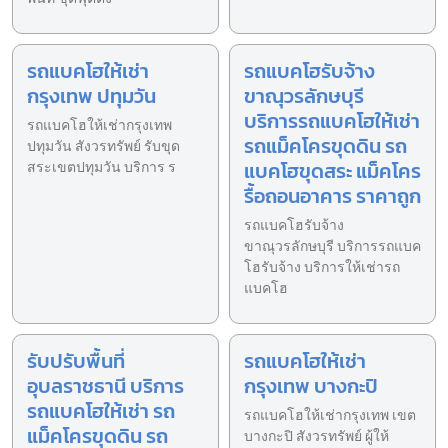
รถแบคโฮให้เช่า
รถแบคโฮรับจ้าง
กรุงเทพ ปทุมวัน
ขาณุวรลักษบุรี
บริการรถแบคโฮให้เช่า
รถแบคโฮให้เช่ากรุงเทพ
รถแม็คโครขุดดิน รถ
ปทุมวัน สังวรทรัพย์ รับขุด
แบคโฮขุดสระ แม็คโคร
สระเขตปทุมวัน บริการ ร
รื้อถอนอาคาร ราคาถูก
รถแบคโฮรับจ้าง
ขาณุวรลักษบุรี บริการรถแบค
โฮรับจ้าง บริการให้เช่ารถ
แบคโฮ
รับปรับพื้นที่
รถแบคโฮให้เช่า
อุบลราชธานี บริการ
กรุงเทพ บางกะปิ
รถแบคโฮให้เช่า รถ
รถแบคโฮให้เช่ากรุงเทพ เขต
แม็คโครขุดดิน รถ
บางกะปิ สังวรทรัพย์ ผู้ให้