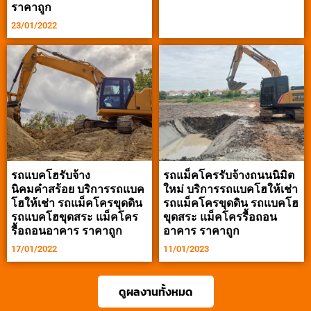
ราคาถูก
23/01/2022
รถแบคโฮรับจ้าง
รถแม็คโครรับจ้างถนนนิมิต
นิคมคำสร้อย บริการรถแบค
ใหม่ บริการรถแบคโฮให้เช่า
โฮให้เช่า รถแม็คโครขุดดิน
รถแม็คโครขุดดิน รถแบคโฮ
รถแบคโฮขุดสระ แม็คโคร
ขุดสระ แม็คโครรื้อถอน
รื้อถอนอาคาร ราคาถูก
อาคาร ราคาถูก
17/01/2022
11/01/2023
ดูผลงานทั้งหมด