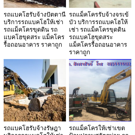
รถแบคโฮรับจ้างปัตตานี
รถแม็คโครรับจ้างจรเข้
บริการรถแบคโฮให้เช่า
บัว บริการรถแบคโฮให้
รถแม็คโครขุดดิน รถ
เช่า รถแม็คโครขุดดิน
แบคโฮขุดสระ แม็คโคร
รถแบคโฮขุดสระ
รื้อถอนอาคาร ราคาถูก
แม็คโครรื้อถอนอาคาร
ราคาถูก
รถแบคโฮรับจ้างรัษฎา
รถแม็คโครให้เช่าเขต