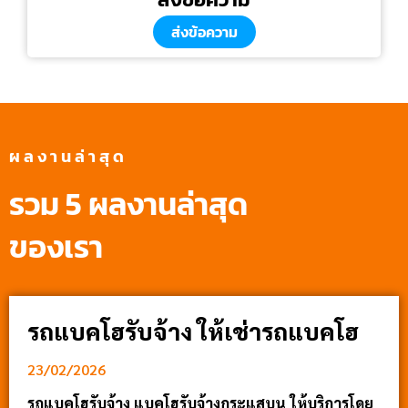
ส่งข้อความ
ผลงานล่าสุด
รวม 5 ผลงานล่าสุด
ของเรา
รถแบคโฮรับจ้าง ให้เช่ารถแบคโฮ
23/02/2026
รถแบคโฮรับจ้าง แบคโฮรับจ้างกระแสบน ให้บริการโดย