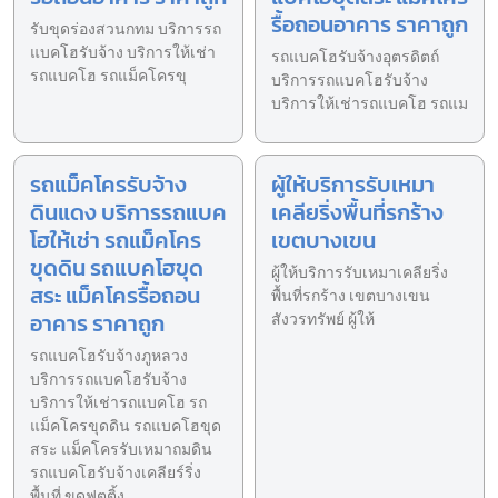
รื้อถอนอาคาร ราคาถูก
รับขุดร่องสวนกทม บริการรถ
แบคโฮรับจ้าง บริการให้เช่า
รถแบคโฮรับจ้างอุตรดิตถ์
รถแบคโฮ รถแม็คโครขุ
บริการรถแบคโฮรับจ้าง
บริการให้เช่ารถแบคโฮ รถแม
รถแม็คโครรับจ้าง
ผู้ให้บริการรับเหมา
ดินแดง บริการรถแบค
เคลียริ่งพื้นที่รกร้าง
โฮให้เช่า รถแม็คโคร
เขตบางเขน
ขุดดิน รถแบคโฮขุด
ผู้ให้บริการรับเหมาเคลียริ่ง
สระ แม็คโครรื้อถอน
พื้นที่รกร้าง เขตบางเขน
อาคาร ราคาถูก
สังวรทรัพย์ ผู้ให้
รถแบคโฮรับจ้างภูหลวง
บริการรถแบคโฮรับจ้าง
บริการให้เช่ารถแบคโฮ รถ
แม็คโครขุดดิน รถแบคโฮขุด
สระ แม็คโครรับเหมาถมดิน
รถแบคโฮรับจ้างเคลียร์ริ่ง
พื้นที่ ขุดฟุตติ้ง