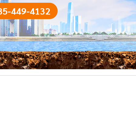
85-449-4132