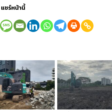
แชร์หน้านี้