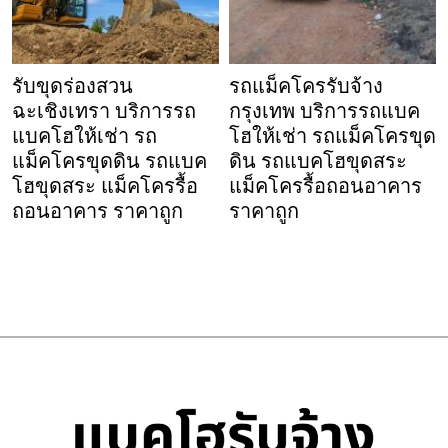
รับขุดร่องสวน
รถแม็คโครรับจ้าง
ฉะเชิงเทรา บริการรถ
กรุงเทพ บริการรถแบค
แบคโฮให้เช่า รถ
โฮให้เช่า รถแม็คโครขุด
แม็คโครขุดดิน รถแบค
ดิน รถแบคโฮขุดสระ
โฮขุดสระ แม็คโครรื้อ
แม็คโครรื้อถอนอาคาร
ถอนอาคาร ราคาถูก
ราคาถูก