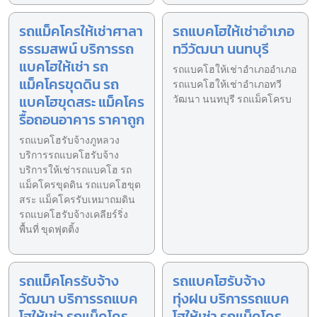
รถแม็คโครให้เช่าศาลา
รถแบคโฮให้เช่าอำเภอ
ธรรมสพน์ บริการรถ
ทวีวัฒนา นนทบุรี
แบคโฮให้เช่า รถ
รถแบคโฮให้เช่าอำเภออำเภอ
แม็คโครขุดดิน รถ
รถแบคโฮให้เช่าอำเภอทวี
แบคโฮขุดสระ แม็คโคร
วัฒนา นนทบุรี รถแม็คโครบ
รื้อถอนอาคาร ราคาถูก
รถแบคโฮรับจ้างภูหลวง
บริการรถแบคโฮรับจ้าง
บริการให้เช่ารถแบคโฮ รถ
แม็คโครขุดดิน รถแบคโฮขุด
สระ แม็คโครรับเหมาถมดิน
รถแบคโฮรับจ้างเคลียร์ริ่ง
พื้นที่ ขุดฟุตติ้ง
รถแม็คโครรับจ้าง
รถแบคโฮรับจ้าง
วัฒนา บริการรถแบค
ทุ่งฝน บริการรถแบค
โฮให้เช่า รถแม็คโคร
โฮให้เช่า รถแม็คโคร