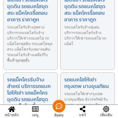
ขุดดิน รถแบคโฮขุด
ขุดดิน รถแบคโฮขุด
สระ แม็คโครรื้อถอน
สระ แม็คโครรื้อถอน
อาคาร ราคาถูก
อาคาร ราคาถูก
รถแบคโฮรับจ้างภูหลวง
รถแบคโฮรับจ้างทุ่งฝน
บริการรถแบคโฮรับจ้าง
บริการรถแบคโฮรับจ้าง
บริการให้เช่ารถแบคโฮ รถ
บริการให้เช่ารถแบคโฮ รถ
แม็คโครขุดดิน รถแบคโฮขุด
แม็คโ
สระ แม็คโครรับเหมาถมดิน
รถแบคโฮรับจ้างเคลียร์ริ่ง
พื้นที่ ขุดฟุตติ้ง
รถแม็คโครรับจ้าง
รถแบคโฮให้เช่า
สำเหร่ บริการรถแบค
กรุงเทพ บางขุนเทียน
โฮให้เช่า รถแม็คโคร
รถแบคโฮให้เช่ากรุงเทพ
ขุดดิน รถแบคโฮขุด
บางขุนเทียน สังวรทรัพย์ รับ
สระ แม็คโครรื้อถอน
ขุดสระเขตบางขุนเทียน
อาคาร ราคาถูก
หน้าหลัก
เมนู
แชร์
เพิ่มเติม
ติดต่อ