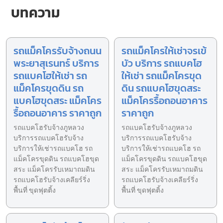
บทความ
รถแม็คโครรับจ้างถนน
รถแม็คโครให้เช่าจรเข้
พระยาสุเรนทร์ บริการ
บัว บริการ รถแบคโฮ
รถแบคโฮให้เช่า รถ
ให้เช่า รถแม็คโครขุด
แม็คโครขุดดิน รถ
ดิน รถแบคโฮขุดสระ
แบคโฮขุดสระ แม็คโคร
แม็คโครรื้อถอนอาคาร
รื้อถอนอาคาร ราคาถูก
ราคาถูก
รถแบคโฮรับจ้างภูหลวง
รถแบคโฮรับจ้างภูหลวง
บริการรถแบคโฮรับจ้าง
บริการรถแบคโฮรับจ้าง
บริการให้เช่ารถแบคโฮ รถ
บริการให้เช่ารถแบคโฮ รถ
แม็คโครขุดดิน รถแบคโฮขุด
แม็คโครขุดดิน รถแบคโฮขุด
สระ แม็คโครรับเหมาถมดิน
สระ แม็คโครรับเหมาถมดิน
รถแบคโฮรับจ้างเคลียร์ริ่ง
รถแบคโฮรับจ้างเคลียร์ริ่ง
พื้นที่ ขุดฟุตติ้ง
พื้นที่ ขุดฟุตติ้ง