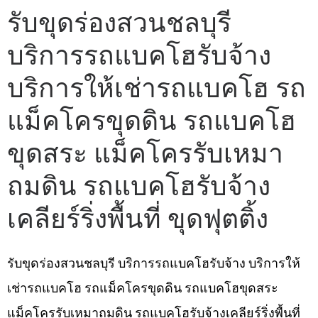
รับขุดร่องสวนชลบุรี
บริการรถแบคโฮรับจ้าง
บริการให้เช่ารถแบคโฮ รถ
แม็คโครขุดดิน รถแบคโฮ
ขุดสระ แม็คโครรับเหมา
ถมดิน รถแบคโฮรับจ้าง
เคลียร์ริ่งพื้นที่ ขุดฟุตติ้ง
รับขุดร่องสวนชลบุรี บริการรถแบคโฮรับจ้าง บริการให้
เช่ารถแบคโฮ รถแม็คโครขุดดิน รถแบคโฮขุดสระ
แม็คโครรับเหมาถมดิน รถแบคโฮรับจ้างเคลียร์ริ่งพื้นที่