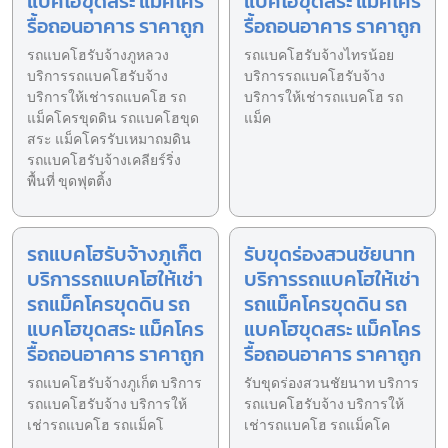
แบคโฮขุดสระ แม็คโคร
แบคโฮขุดสระ แม็คโคร
รื้อถอนอาคาร ราคาถูก
รื้อถอนอาคาร ราคาถูก
รถแบคโฮรับจ้างภูหลวง
รถแบคโฮรับจ้างไทรน้อย
บริการรถแบคโฮรับจ้าง
บริการรถแบคโฮรับจ้าง
บริการให้เช่ารถแบคโฮ รถ
บริการให้เช่ารถแบคโฮ รถ
แม็คโครขุดดิน รถแบคโฮขุด
แม็ค
สระ แม็คโครรับเหมาถมดิน
รถแบคโฮรับจ้างเคลียร์ริ่ง
พื้นที่ ขุดฟุตติ้ง
รถแบคโฮรับจ้างภูเก็ต
รับขุดร่องสวนชัยนาท
บริการรถแบคโฮให้เช่า
บริการรถแบคโฮให้เช่า
รถแม็คโครขุดดิน รถ
รถแม็คโครขุดดิน รถ
แบคโฮขุดสระ แม็คโคร
แบคโฮขุดสระ แม็คโคร
รื้อถอนอาคาร ราคาถูก
รื้อถอนอาคาร ราคาถูก
รถแบคโฮรับจ้างภูเก็ต บริการ
รับขุดร่องสวนชัยนาท บริการ
รถแบคโฮรับจ้าง บริการให้
รถแบคโฮรับจ้าง บริการให้
เช่ารถแบคโฮ รถแม็คโ
เช่ารถแบคโฮ รถแม็คโค