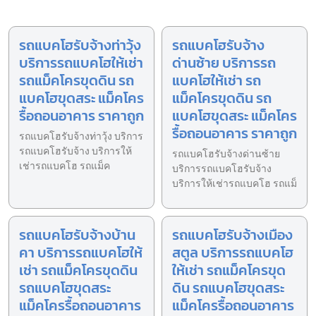
รถแบคโฮรับจ้างท่าวุ้ง
รถแบคโฮรับจ้าง
บริการรถแบคโฮให้เช่า
ด่านซ้าย บริการรถ
รถแม็คโครขุดดิน รถ
แบคโฮให้เช่า รถ
แบคโฮขุดสระ แม็คโคร
แม็คโครขุดดิน รถ
รื้อถอนอาคาร ราคาถูก
แบคโฮขุดสระ แม็คโคร
รื้อถอนอาคาร ราคาถูก
รถแบคโฮรับจ้างท่าวุ้ง บริการ
รถแบคโฮรับจ้าง บริการให้
รถแบคโฮรับจ้างด่านซ้าย
เช่ารถแบคโฮ รถแม็ค
บริการรถแบคโฮรับจ้าง
บริการให้เช่ารถแบคโฮ รถแม็
รถแบคโฮรับจ้างบ้าน
รถแบคโฮรับจ้างเมือง
คา บริการรถแบคโฮให้
สตูล บริการรถแบคโฮ
เช่า รถแม็คโครขุดดิน
ให้เช่า รถแม็คโครขุด
รถแบคโฮขุดสระ
ดิน รถแบคโฮขุดสระ
แม็คโครรื้อถอนอาคาร
แม็คโครรื้อถอนอาคาร