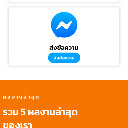
ส่งข้อความ
ส่งข้อความ
ผลงานล่าสุด
รวม 5 ผลงานล่าสุด
ของเรา