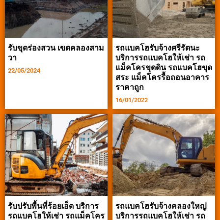
รับขุดร่องสวน เขตคลองสาม
รถแบคโฮรับจ้างศรีรัตนะ
วา
บริการรถแบคโฮให้เช่า รถ
แม็คโครขุดดิน รถแบคโฮขุด
22/05/2024
สระ แม็คโครรื้อถอนอาคาร
ราคาถูก
16/01/2022
รับปรับพื้นที่ร้อยเอ็ด บริการ
รถแบคโฮรับจ้างคลองใหญ่
รถแบคโฮให้เช่า รถแม็คโคร
บริการรถแบคโฮให้เช่า รถ