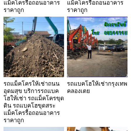
แม็คโครรื้อถอนอาคาร
แม็คโครรื้อถอนอาคาร
ราคาถูก
ราคาถูก
รถแม็คโครให้เช่าถนน
รถแบคโฮให้เช่ากรุงเทพ
อุดมสุข บริการรถแบค
คลองเตย
โฮให้เช่า รถแม็คโครขุด
ดิน รถแบคโฮขุดสระ
แม็คโครรื้อถอนอาคาร
ราคาถูก