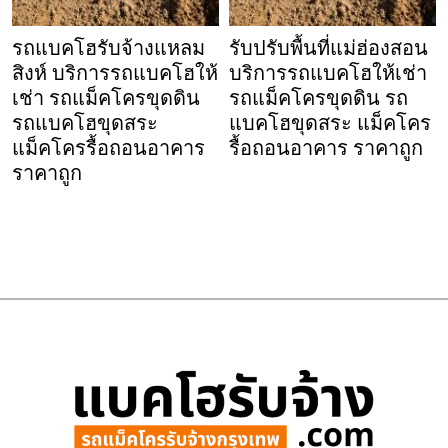
รถแบคโฮรับจ้างแหลม
รับปรับพื้นที่แม่ฮ่องสอน
สิงห์ บริการรถแบคโฮให้
บริการรถแบคโฮให้เช่า
เช่า รถแม็คโครขุดดิน
รถแม็คโครขุดดิน รถ
รถแบคโฮขุดสระ
แบคโฮขุดสระ แม็คโคร
แม็คโครรื้อถอนอาคาร
รื้อถอนอาคาร ราคาถูก
ราคาถูก