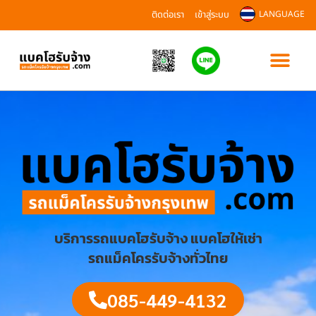
ติดต่อเรา
เข้าสู่ระบบ
LANGUAGE
บริการรถแบคโฮรับจ้าง แบคโฮให้เช่า
รถแม็คโครรับจ้างทั่วไทย
085-449-4132