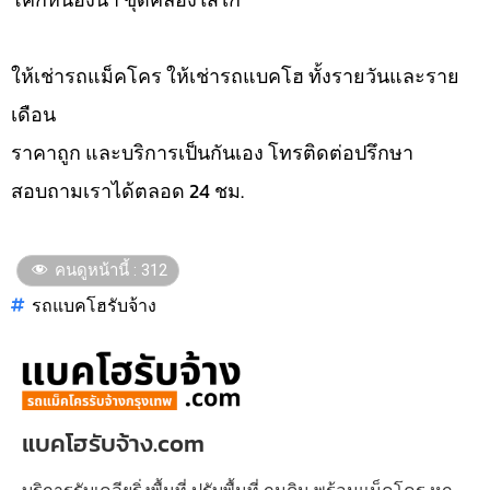
ให้เช่ารถแม็คโคร ให้เช่ารถแบคโฮ ทั้งรายวันและราย
เดือน
ราคาถูก และบริการเป็นกันเอง โทรติดต่อปรึกษา
สอบถามเราได้ตลอด 24 ชม.
คนดูหน้านี้ :
312
รถแบคโฮรับจ้าง
แบคโฮรับจ้าง.com