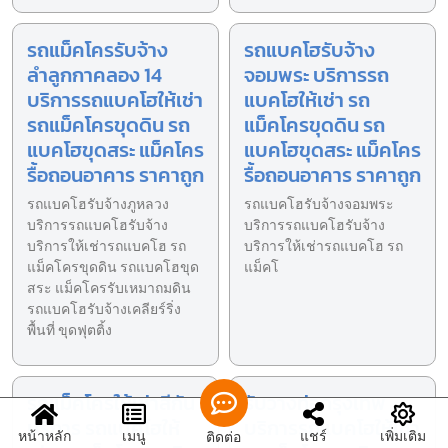
รถแม็คโครรับจ้าง
รถแบคโฮรับจ้าง
ลำลูกกาคลอง 14
จอมพระ บริการรถ
บริการรถแบคโฮให้เช่า
แบคโฮให้เช่า รถ
รถแม็คโครขุดดิน รถ
แม็คโครขุดดิน รถ
แบคโฮขุดสระ แม็คโคร
แบคโฮขุดสระ แม็คโคร
รื้อถอนอาคาร ราคาถูก
รื้อถอนอาคาร ราคาถูก
รถแบคโฮรับจ้างภูหลวง
รถแบคโฮรับจ้างจอมพระ
บริการรถแบคโฮรับจ้าง
บริการรถแบคโฮรับจ้าง
บริการให้เช่ารถแบคโฮ รถ
บริการให้เช่ารถแบคโฮ รถ
แม็คโครขุดดิน รถแบคโฮขุด
แม็คโ
สระ แม็คโครรับเหมาถมดิน
รถแบคโฮรับจ้างเคลียร์ริ่ง
พื้นที่ ขุดฟุตติ้ง
รถแม็คโครให้เช่าสีกัน
รับวางท่อกรุงเทพ
บริการ รถแบคโฮให้
บริการรถแบคโฮให้เช่า
หน้าหลัก
เมนู
แชร์
เพิ่มเติม
ติดต่อ