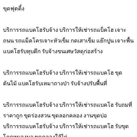
ขุดฟุตติ้ง
บริการรถแบคโฮรับจ้าง บริการให้เช่ารถแบ็คโฮ เจาะ
ถนน รถแม็คโครเจาะหัวเข็ม กดเสาเข็ม แย๊กปูน เจาะพื้น
แบคโฮรับทุบตึก รับจ้างขนเศษวัสดุก่อสร้าง
บริการรถแบคโฮรับจ้าง บริการให้เช่ารถแบคโฮ ขุด
ต้นไม้ แบคโฮรับเหมาถางป่า รับจ้างปรับพื้นที่
บริการรถแบคโฮรับจ้าง บริการให้เช่ารถแบคโฮ รับถมที่
ราคาถูก ขุดร่องสวน ขุดลอกคลอง งานขุดบ่อ
บริการรถแบคโฮรับจ้าง บริการให้เช่ารถแบคโฮ รับขุด
โคกหนองนา ขุดคลองใส้ไก่