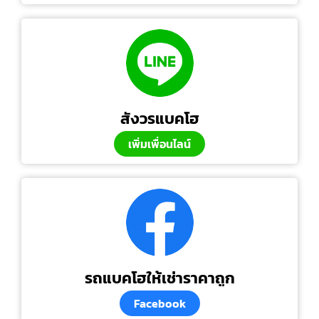
สังวรแบคโฮ
เพิ่มเพื่อนไลน์
รถแบคโฮให้เช่าราคาถูก
Facebook