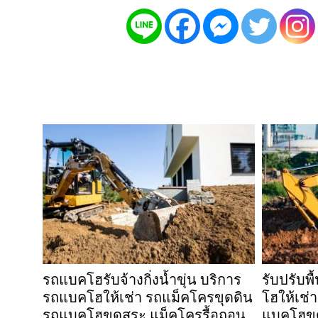
รถแบคโฮรับจ้างกิ่งน้ำขุ่น บริการ
รับปรับพื
รถแบคโฮให้เช่า รถแม็คโครขุดดิน
โฮให้เช่
รถแบคโฮขุดสระ แม็คโครรื้อถอน
แบคโฮขุ