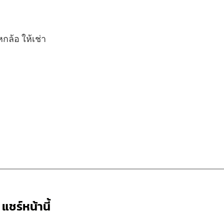
หกล้อ ให้เช่า
แชร์หน้านี้