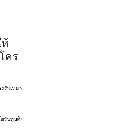
ห้
คโคร
ครรับเหมา
ฮรับทุบตึก