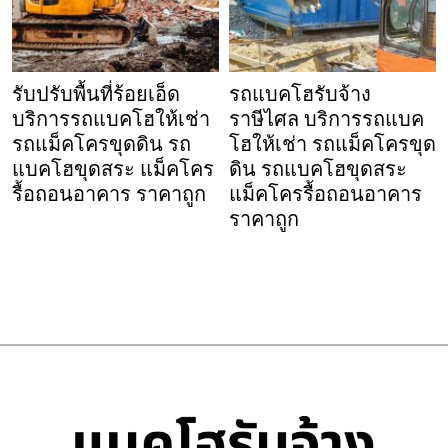
รับปรับพื้นที่ร้อยเอ็ด
รถแบคโฮรับจ้าง
บริการรถแบคโฮให้เช่า
ราษีไศล บริการรถแบค
รถแม็คโครขุดดิน รถ
โฮให้เช่า รถแม็คโครขุด
แบคโฮขุดสระ แม็คโคร
ดิน รถแบคโฮขุดสระ
รื้อถอนอาคาร ราคาถูก
แม็คโครรื้อถอนอาคาร
ราคาถูก