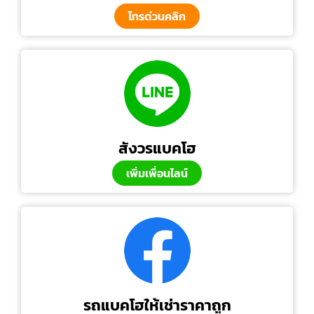
โทรด่วนคลิก
สังวรแบคโฮ
เพิ่มเพื่อนไลน์
รถแบคโฮให้เช่าราคาถูก