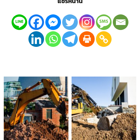
แชร์หน้านี้