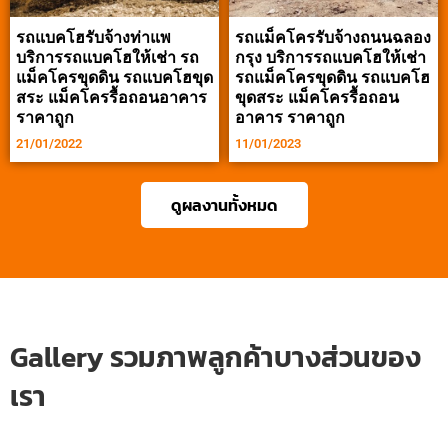
รถแบคโฮรับจ้างท่าแพ
รถแม็คโครรับจ้างถนนฉลอง
บริการรถแบคโฮให้เช่า รถ
กรุง บริการรถแบคโฮให้เช่า
แม็คโครขุดดิน รถแบคโฮขุด
รถแม็คโครขุดดิน รถแบคโฮ
สระ แม็คโครรื้อถอนอาคาร
ขุดสระ แม็คโครรื้อถอน
ราคาถูก
อาคาร ราคาถูก
21/01/2022
11/01/2023
ดูผลงานทั้งหมด
Gallery รวมภาพลูกค้าบางส่วนของ
เรา