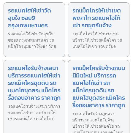
รถแบคโฮให้เช่าวัด
รถแม็คโครให้เช่าเขต
สุขใจ ซอย9
พญาไท รถแบคโฮให้
กรุงเทพมหานคร
เช่า รถขุดรับจ้าง
รถแบคโฮให้เช่า วัดสุขใจ
รถแม็คโครให้เช่าบางเขน
ซอย9 กรุงเทพมหานคร รถ
บริการให้เช่ารถแม็คโคร รถ
แม็คโครบูมยาวให้เช่า วัดส
แบคโฮให้เช่า รถขุดรับจ
รถแบคโฮรับจ้างเสนา
รถแม็คโครรับจ้างถนน
บริการรถแบคโฮให้เช่า
นิมิตใหม่ บริการรถ
รถแม็คโครขุดดิน รถ
แบคโฮให้เช่า รถ
แบคโฮขุดสระ แม็คโคร
แม็คโครขุดดิน รถ
รื้อถอนอาคาร ราคาถูก
แบคโฮขุดสระ แม็คโคร
รื้อถอนอาคาร ราคาถูก
รถแบคโฮรับจ้างเสนา บริการ
รถแบคโฮรับจ้าง บริการให้
รถแบคโฮรับจ้างภูหลวง
เช่ารถแบคโฮ รถแม็คโคร
บริการรถแบคโฮรับจ้าง
บริการให้เช่ารถแบคโฮ รถ
แม็คโครขุดดิน รถแบคโฮขุด