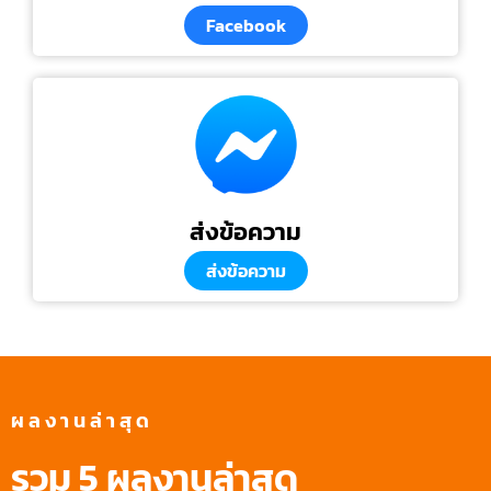
Facebook
ส่งข้อความ
ส่งข้อความ
ผลงานล่าสุด
รวม 5 ผลงานล่าสุด