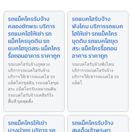
รถแม็คโครรับจ้าง
รถแบคโฮรับจ้าง
คลองชักพระ บริการ
พังโคน บริการรถแบค
รถแบคโฮให้เช่า รถ
โฮให้เช่า รถแม็คโคร
แม็คโครขุดดิน รถ
ขุดดิน รถแบคโฮขุด
แบคโฮขุดสระ แม็คโคร
สระ แม็คโครรื้อถอน
รื้อถอนอาคาร ราคาถูก
อาคาร ราคาถูก
รถแบคโฮรับจ้างภูหลวง
รถแบคโฮรับจ้างพังโคน
บริการรถแบคโฮรับจ้าง
บริการรถแบคโฮรับจ้าง
บริการให้เช่ารถแบคโฮ รถ
บริการให้เช่ารถแบคโฮ รถ
แม็คโครขุดดิน รถแบคโฮขุด
แม็คโ
สระ แม็คโครรับเหมาถมดิน
รถแบคโฮรับจ้างเคลียร์ริ่ง
พื้นที่ ขุดฟุตติ้ง
รถแม็คโครให้เช่า
รถแม็คโครรับจ้าง
บางบำหรุ บริการ รถ
สมเด็จเจ้าพระยา