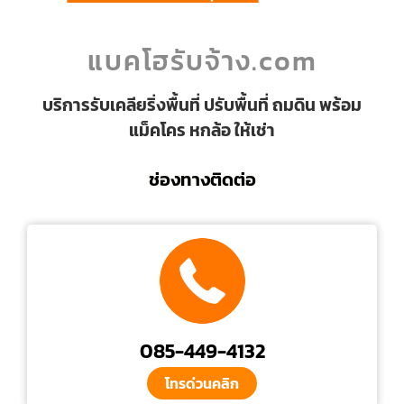
แบคโฮรับจ้าง.com
บริการรับเคลียริ่งพื้นที่ ปรับพื้นที่ ถมดิน พร้อม
แม็คโคร หกล้อ ให้เช่า
ช่องทางติดต่อ
085-449-4132
โทรด่วนคลิก