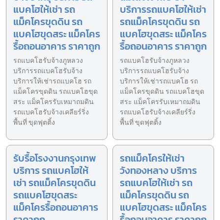
แบคโฮให้เช่า รถ
บริการรถแบคโฮให้เช่า
แม็คโครขุดดิน รถ
รถแม็คโครขุดดิน รถ
แบคโฮขุดสระ แม็คโคร
แบคโฮขุดสระ แม็คโคร
รื้อถอนอาคาร ราคาถูก
รื้อถอนอาคาร ราคาถูก
รถแบคโฮรับจ้างภูหลวง
รถแบคโฮรับจ้างภูหลวง
บริการรถแบคโฮรับจ้าง
บริการรถแบคโฮรับจ้าง
บริการให้เช่ารถแบคโฮ รถ
บริการให้เช่ารถแบคโฮ รถ
แม็คโครขุดดิน รถแบคโฮขุด
แม็คโครขุดดิน รถแบคโฮขุด
สระ แม็คโครรับเหมาถมดิน
สระ แม็คโครรับเหมาถมดิน
รถแบคโฮรับจ้างเคลียร์ริ่ง
รถแบคโฮรับจ้างเคลียร์ริ่ง
พื้นที่ ขุดฟุตติ้ง
พื้นที่ ขุดฟุตติ้ง
รับรื้อโรงงานกรุงเทพ
รถแม็คโครให้เช่า
บริการ รถแบคโฮให้
วังทองหลาง บริการ
เช่า รถแม็คโครขุดดิน
รถแบคโฮให้เช่า รถ
รถแบคโฮขุดสระ
แม็คโครขุดดิน รถ
แม็คโครรื้อถอนอาคาร
แบคโฮขุดสระ แม็คโคร
ราคาถูก
รื้อถอนอาคาร ราคาถูก