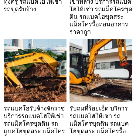
ทุ่งครุ รถแบคโฮให้เช่า
เขาหลวง บริการรถแบค
รถขุดรับจ้าง
โฮให้เช่า รถแม็คโครขุด
ดิน รถแบคโฮขุดสระ
แม็คโครรื้อถอนอาคาร
ราคาถูก
รถแบคโฮรับจ้างจักราช
รับถมที่ร้อยเอ็ด บริการ
บริการรถแบคโฮให้เช่า
รถแบคโฮให้เช่า รถ
รถแม็คโครขุดดิน รถ
แม็คโครขุดดิน รถแบค
แบคโฮขุดสระ แม็คโคร
โฮขุดสระ แม็คโครรื้อ