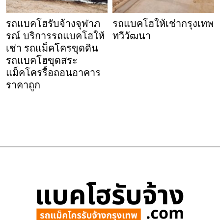
รถแบคโฮรับจ้างจุฬาภ
รถแบคโฮให้เช่ากรุงเทพ
รณ์ บริการรถแบคโฮให้
ทวีวัฒนา
เช่า รถแม็คโครขุดดิน
รถแบคโฮขุดสระ
แม็คโครรื้อถอนอาคาร
ราคาถูก