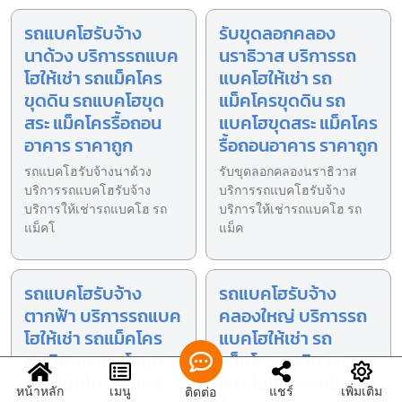
รถแบคโฮรับจ้าง
รับขุดลอกคลอง
นาด้วง บริการรถแบค
นราธิวาส บริการรถ
โฮให้เช่า รถแม็คโคร
แบคโฮให้เช่า รถ
ขุดดิน รถแบคโฮขุด
แม็คโครขุดดิน รถ
สระ แม็คโครรื้อถอน
แบคโฮขุดสระ แม็คโคร
อาคาร ราคาถูก
รื้อถอนอาคาร ราคาถูก
รถแบคโฮรับจ้างนาด้วง
รับขุดลอกคลองนราธิวาส
บริการรถแบคโฮรับจ้าง
บริการรถแบคโฮรับจ้าง
บริการให้เช่ารถแบคโฮ รถ
บริการให้เช่ารถแบคโฮ รถ
แม็คโ
แม็ค
รถแบคโฮรับจ้าง
รถแบคโฮรับจ้าง
ตากฟ้า บริการรถแบค
คลองใหญ่ บริการรถ
โฮให้เช่า รถแม็คโคร
แบคโฮให้เช่า รถ
ขุดดิน รถแบคโฮขุด
แม็คโครขุดดิน รถ
สระ แม็คโครรื้อถอน
แบคโฮขุดสระ แม็คโคร
หน้าหลัก
เมนู
แชร์
เพิ่มเติม
ติดต่อ