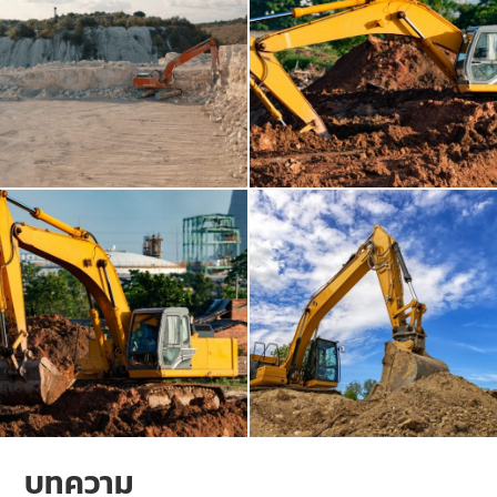
บทความ