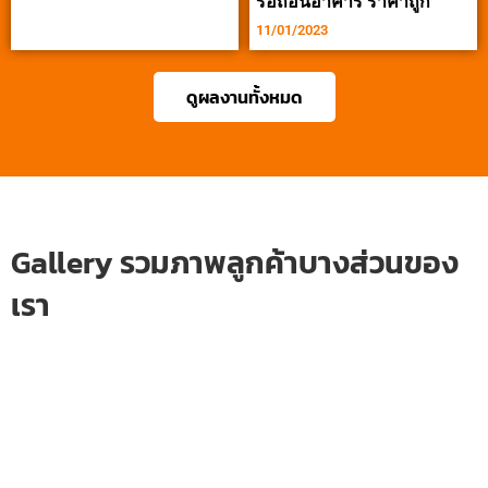
รื้อถอนอาคาร ราคาถูก
11/01/2023
ดูผลงานทั้งหมด
Gallery รวมภาพลูกค้าบางส่วนของ
เรา