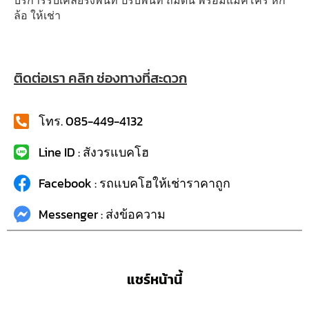
ล้อ ให้เช่า
ติดต่อเรา คลิก ช่องทางที่สะดวก
โทร. 085-449-4132
Line ID : สังวรแบคโฮ
Facebook : รถแบคโฮให้เช่าราคาถูก
Messenger : ส่งข้อความ
แชร์หน้านี้