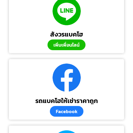
สังวรแบคโฮ
เพิ่มเพื่อนไลน์
รถแบคโฮให้เช่าราคาถูก
Facebook