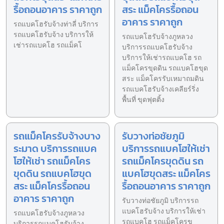
รื้อถอนอาคาร ราคาถูก
สระ แม็คโครรื้อถอน
อาคาร ราคาถูก
รถแบคโฮรับจ้างท่าลี่ บริการ
รถแบคโฮรับจ้าง บริการให้
รถแบคโฮรับจ้างภูหลวง
เช่ารถแบคโฮ รถแม็คโ
บริการรถแบคโฮรับจ้าง
บริการให้เช่ารถแบคโฮ รถ
แม็คโครขุดดิน รถแบคโฮขุด
สระ แม็คโครรับเหมาถมดิน
รถแบคโฮรับจ้างเคลียร์ริ่ง
พื้นที่ ขุดฟุตติ้ง
รถแม็คโครรับจ้างบาง
รับวางท่อชัยภูมิ
ระมาด บริการรถแบค
บริการรถแบคโฮให้เช่า
โฮให้เช่า รถแม็คโคร
รถแม็คโครขุดดิน รถ
ขุดดิน รถแบคโฮขุด
แบคโฮขุดสระ แม็คโคร
สระ แม็คโครรื้อถอน
รื้อถอนอาคาร ราคาถูก
อาคาร ราคาถูก
รับวางท่อชัยภูมิ บริการรถ
แบคโฮรับจ้าง บริการให้เช่า
รถแบคโฮรับจ้างภูหลวง
รถแบคโฮ รถแม็คโครขุ
บริการรถแบคโฮรับจ้าง