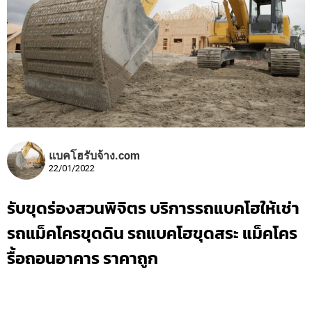
แบคโฮรับจ้าง.com
22/01/2022
รับขุดร่องสวนพิจิตร บริการรถแบคโฮให้เช่า
รถแม็คโครขุดดิน รถแบคโฮขุดสระ แม็คโคร
รื้อถอนอาคาร ราคาถูก