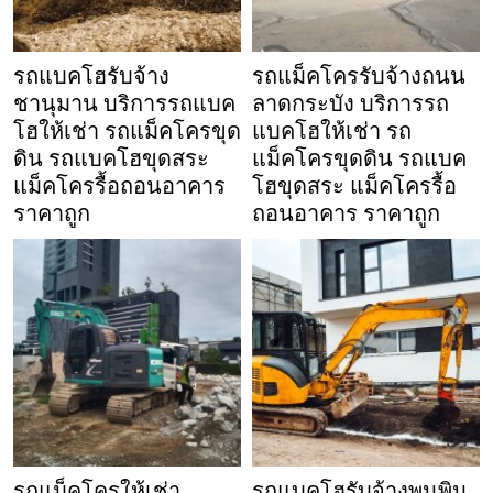
รถแบคโฮรับจ้าง
รถแม็คโครรับจ้างถนน
ชานุมาน บริการรถแบค
ลาดกระบัง บริการรถ
โฮให้เช่า รถแม็คโครขุด
แบคโฮให้เช่า รถ
ดิน รถแบคโฮขุดสระ
แม็คโครขุดดิน รถแบค
แม็คโครรื้อถอนอาคาร
โฮขุดสระ แม็คโครรื้อ
ราคาถูก
ถอนอาคาร ราคาถูก
รถแม็คโครให้เช่า
รถแบคโฮรับจ้างพุนพิน