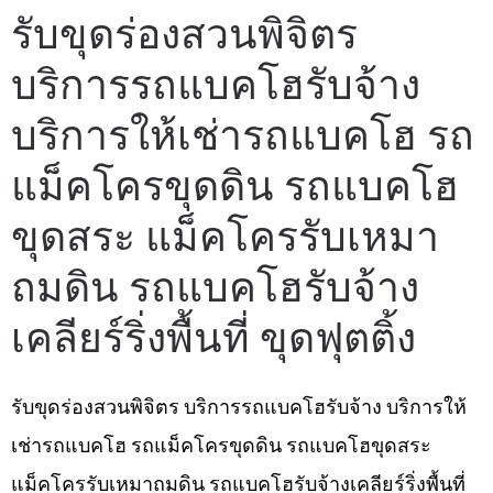
รับขุดร่องสวนพิจิตร
บริการรถแบคโฮรับจ้าง
บริการให้เช่ารถแบคโฮ รถ
แม็คโครขุดดิน รถแบคโฮ
ขุดสระ แม็คโครรับเหมา
ถมดิน รถแบคโฮรับจ้าง
เคลียร์ริ่งพื้นที่ ขุดฟุตติ้ง
รับขุดร่องสวนพิจิตร บริการรถแบคโฮรับจ้าง บริการให้
เช่ารถแบคโฮ รถแม็คโครขุดดิน รถแบคโฮขุดสระ
แม็คโครรับเหมาถมดิน รถแบคโฮรับจ้างเคลียร์ริ่งพื้นที่