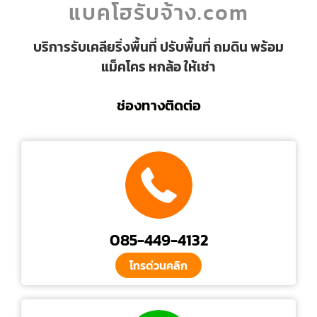
แบคโฮรับจ้าง.com
บริการรับเคลียริ่งพื้นที่ ปรับพื้นที่ ถมดิน พร้อม
แม็คโคร หกล้อ ให้เช่า
ช่องทางติดต่อ
085-449-4132
โทรด่วนคลิก