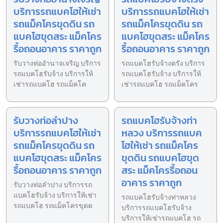
บริการรถแบคโฮให้เช่า
บริการรถแบคโฮให้เช่า
รถแม็คโครขุดดิน รถ
รถแม็คโครขุดดิน รถ
แบคโฮขุดสระ แม็คโคร
แบคโฮขุดสระ แม็คโคร
รื้อถอนอาคาร ราคาถูก
รื้อถอนอาคาร ราคาถูก
รับวางท่ออำนาจเจริญ บริการ
รถแบคโฮรับจ้างตรัง บริการ
รถแบคโฮรับจ้าง บริการให้
รถแบคโฮรับจ้าง บริการให้
เช่ารถแบคโฮ รถแม็คโค
เช่ารถแบคโฮ รถแม็คโคร
รับวางท่อลำปาง
รถแบคโฮรับจ้างท่า
บริการรถแบคโฮให้เช่า
หลวง บริการรถแบค
รถแม็คโครขุดดิน รถ
โฮให้เช่า รถแม็คโคร
แบคโฮขุดสระ แม็คโคร
ขุดดิน รถแบคโฮขุด
รื้อถอนอาคาร ราคาถูก
สระ แม็คโครรื้อถอน
อาคาร ราคาถูก
รับวางท่อลำปาง บริการรถ
แบคโฮรับจ้าง บริการให้เช่า
รถแบคโฮรับจ้างท่าหลวง
รถแบคโฮ รถแม็คโครขุดด
บริการรถแบคโฮรับจ้าง
บริการให้เช่ารถแบคโฮ รถ