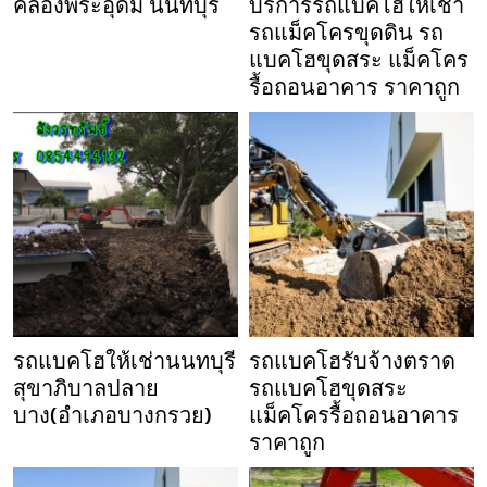
คลองพระอุดม นนทบุรี
บริการรถแบคโฮให้เช่า
รถแม็คโครขุดดิน รถ
แบคโฮขุดสระ แม็คโคร
รื้อถอนอาคาร ราคาถูก
รถแบคโฮให้เช่านนทบุรี
รถแบคโฮรับจ้างตราด
สุขาภิบาลปลาย
รถแบคโฮขุดสระ
บาง(อำเภอบางกรวย)
แม็คโครรื้อถอนอาคาร
ราคาถูก