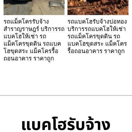
รถแม็คโครรับจ้าง
รถแบคโฮรับจ้างบ่อทอง
สำราญราษฎร์ บริการรถ
บริการรถแบคโฮให้เช่า
แบคโฮให้เช่า รถ
รถแม็คโครขุดดิน รถ
แม็คโครขุดดิน รถแบค
แบคโฮขุดสระ แม็คโคร
โฮขุดสระ แม็คโครรื้อ
รื้อถอนอาคาร ราคาถูก
ถอนอาคาร ราคาถูก