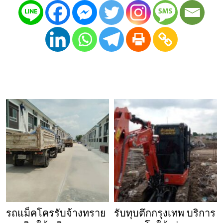
รถแม็คโครรับจ้างทราย
รับทุบตึกกรุงเทพ บริการ