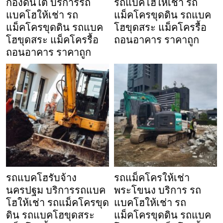
กองดินใต้ บริการรถ
รถแบคโฮให้เช่า รถ
แบคโฮให้เช่า รถ
แม็คโครขุดดิน รถแบค
แม็คโครขุดดิน รถแบค
โฮขุดสระ แม็คโครรื้อ
โฮขุดสระ แม็คโครรื้อ
ถอนอาคาร ราคาถูก
ถอนอาคาร ราคาถูก
รถแบคโฮรับจ้าง
รถแม็คโครให้เช่า
นครปฐม บริการรถแบค
พระโขนง บริการ รถ
โฮให้เช่า รถแม็คโครขุด
แบคโฮให้เช่า รถ
ดิน รถแบคโฮขุดสระ
แม็คโครขุดดิน รถแบค