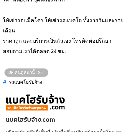
ให้เช่ารถแม็คโคร ให้เช่ารถแบคโฮ ทั้งรายวันและราย
เดือน
ราคาถูก และบริการเป็นกันเอง โทรติดต่อปรึกษา
สอบถามเราได้ตลอด 24 ชม.
คนดูหน้านี้ :
261
รถแบคโฮรับจ้าง
แบคโฮรับจ้าง.com
บริการรับเคลียริ่งพื้นที่ ปรับพื้นที่ ถมดิน พร้อมแม็คโคร หก