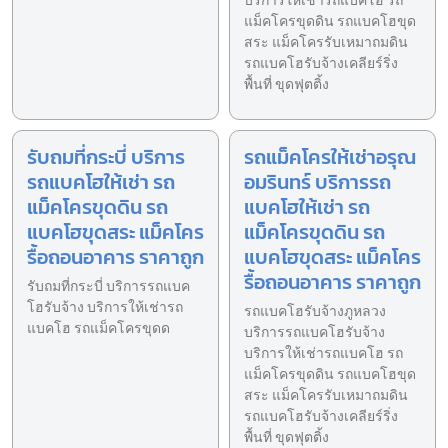
บริการให้เช่ารถแบคโฮ รถ
แม็คโครขุดดิน รถแบคโฮขุด
สระ แม็คโครรับเหมาถมดิน
รถแบคโฮรับจ้างเคลียร์ริ่ง
พื้นที่ ขุดฟุตติ้ง
รับถมที่กระบี่ บริการ
รถแม็คโครให้เช่าอรุณ
รถแบคโฮให้เช่า รถ
อมรินทร์ บริการรถ
แม็คโครขุดดิน รถ
แบคโฮให้เช่า รถ
แบคโฮขุดสระ แม็คโคร
แม็คโครขุดดิน รถ
รื้อถอนอาคาร ราคาถูก
แบคโฮขุดสระ แม็คโคร
รื้อถอนอาคาร ราคาถูก
รับถมที่กระบี่ บริการรถแบค
โฮรับจ้าง บริการให้เช่ารถ
รถแบคโฮรับจ้างภูหลวง
แบคโฮ รถแม็คโครขุดด
บริการรถแบคโฮรับจ้าง
บริการให้เช่ารถแบคโฮ รถ
แม็คโครขุดดิน รถแบคโฮขุด
สระ แม็คโครรับเหมาถมดิน
รถแบคโฮรับจ้างเคลียร์ริ่ง
พื้นที่ ขุดฟุตติ้ง