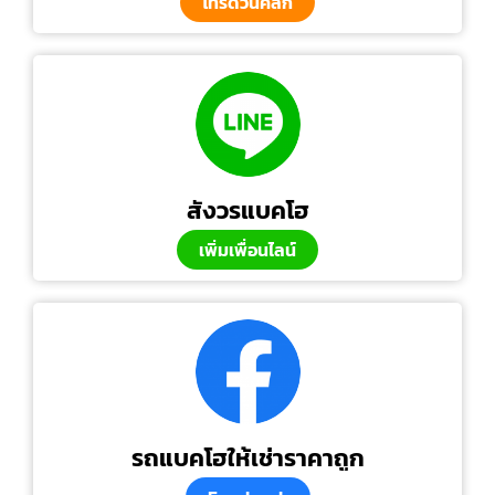
โทรด่วนคลิก
สังวรแบคโฮ
เพิ่มเพื่อนไลน์
รถแบคโฮให้เช่าราคาถูก