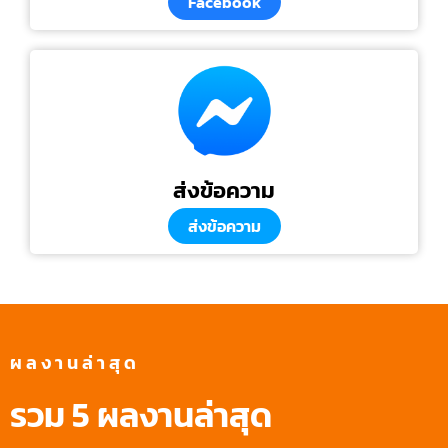
Facebook
ส่งข้อความ
ส่งข้อความ
ผลงานล่าสุด
รวม 5 ผลงานล่าสุด