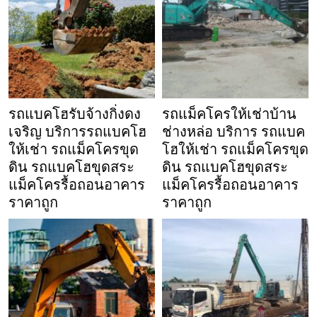
รถแบคโฮรับจ้างกิ่งดง
รถแม็คโครให้เช่าบ้าน
เจริญ บริการรถแบคโฮ
ช่างหล่อ บริการ รถแบค
ให้เช่า รถแม็คโครขุด
โฮให้เช่า รถแม็คโครขุด
ดิน รถแบคโฮขุดสระ
ดิน รถแบคโฮขุดสระ
แม็คโครรื้อถอนอาคาร
แม็คโครรื้อถอนอาคาร
ราคาถูก
ราคาถูก