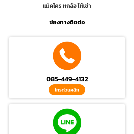
แม็คโคร หกล้อ ให้เช่า
ช่องทางติดต่อ
085-449-4132
โทรด่วนคลิก