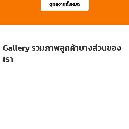
ดูผลงานทั้งหมด
Gallery รวมภาพลูกค้าบางส่วนของ
เรา