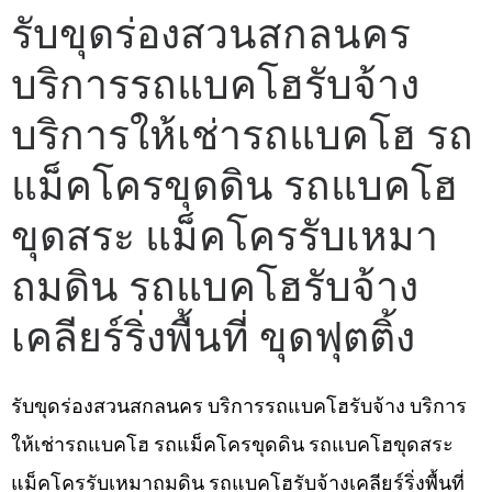
รับขุดร่องสวนสกลนคร
บริการรถแบคโฮรับจ้าง
บริการให้เช่ารถแบคโฮ รถ
แม็คโครขุดดิน รถแบคโฮ
ขุดสระ แม็คโครรับเหมา
ถมดิน รถแบคโฮรับจ้าง
เคลียร์ริ่งพื้นที่ ขุดฟุตติ้ง
รับขุดร่องสวนสกลนคร บริการรถแบคโฮรับจ้าง บริการ
ให้เช่ารถแบคโฮ รถแม็คโครขุดดิน รถแบคโฮขุดสระ
แม็คโครรับเหมาถมดิน รถแบคโฮรับจ้างเคลียร์ริ่งพื้นที่