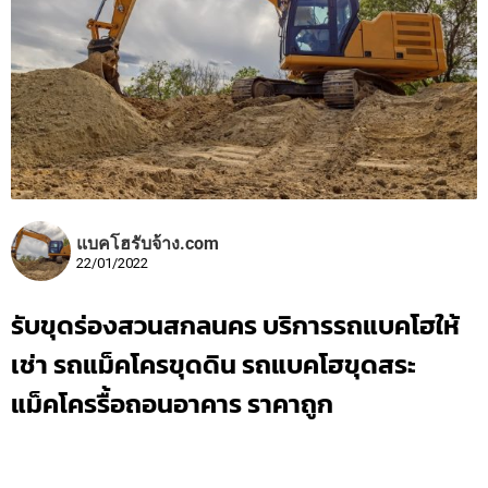
แบคโฮรับจ้าง.com
22/01/2022
รับขุดร่องสวนสกลนคร บริการรถแบคโฮให้
เช่า รถแม็คโครขุดดิน รถแบคโฮขุดสระ
แม็คโครรื้อถอนอาคาร ราคาถูก