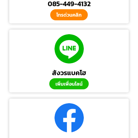
085-449-4132
โทรด่วนคลิก
สังวรแบคโฮ
เพิ่มเพื่อนไลน์