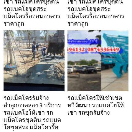
เช่า รถแม็คโครขุดดิน
เช่า รถแม็คโครขุดดิน
รถแบคโฮขุดสระ
รถแบคโฮขุดสระ
แม็คโครรื้อถอนอาคาร
แม็คโครรื้อถอนอาคาร
ราคาถูก
ราคาถูก
รถแม็คโครรับจ้าง
รถแม็คโครให้เช่าเขต
ลำลูกกาคลอง 3 บริการ
ทวีวัฒนา รถแบคโฮให้
รถแบคโฮให้เช่า รถ
เช่า รถขุดรับจ้าง
แม็คโครขุดดิน รถแบค
โฮขุดสระ แม็คโครรื้อ