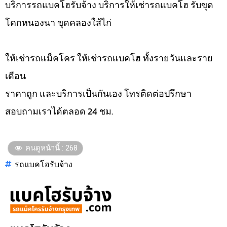
บริการรถแบคโฮรับจ้าง บริการให้เช่ารถแบคโฮ รับขุด
โคกหนองนา ขุดคลองใส้ไก่
ให้เช่ารถแม็คโคร ให้เช่ารถแบคโฮ ทั้งรายวันและราย
เดือน
ราคาถูก และบริการเป็นกันเอง โทรติดต่อปรึกษา
สอบถามเราได้ตลอด 24 ชม.
คนดูหน้านี้ :
268
รถแบคโฮรับจ้าง