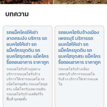
บทความ
รถแม็คโครให้เช่า
รถแบคโฮรับจ้างเมือง
ลาดกระบัง บริการ รถ
เพชรบุรี บริการรถ
แบคโฮให้เช่า รถ
แบคโฮให้เช่า รถ
แม็คโครขุดดิน รถ
แม็คโครขุดดิน รถ
แบคโฮขุดสระ แม็คโคร
แบคโฮขุดสระ แม็คโคร
รื้อถอนอาคาร ราคาถูก
รื้อถอนอาคาร ราคาถูก
รถแบคโฮรับจ้างภูหลวง
รถแบคโฮรับจ้างเมือง
บริการรถแบคโฮรับจ้าง
เพชรบุรี บริการรถแบคโฮ
บริการให้เช่ารถแบคโฮ รถ
รับจ้าง บริการให้เช่ารถแบค
แม็คโครขุดดิน รถแบคโฮขุด
โฮ
สระ แม็คโครรับเหมาถมดิน
รถแบคโฮรับจ้างเคลียร์ริ่ง
พื้นที่ ขุดฟุตติ้ง