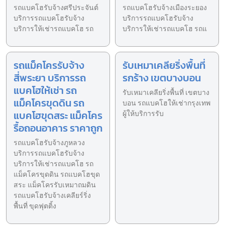
รถแบคโฮรับจ้างศรีประจันต์
รถแบคโฮรับจ้างเมืองระยอง
บริการรถแบคโฮรับจ้าง
บริการรถแบคโฮรับจ้าง
บริการให้เช่ารถแบคโฮ รถ
บริการให้เช่ารถแบคโฮ รถแ
รถแม็คโครรับจ้าง
รับเหมาเคลียริ่งพื้นที่
สี่พระยา บริการรถ
รกร้าง เขตบางบอน
แบคโฮให้เช่า รถ
รับเหมาเคลียริ่งพื้นที่ เขตบาง
แม็คโครขุดดิน รถ
บอน รถแบคโฮให้เช่ากรุงเทพ
แบคโฮขุดสระ แม็คโคร
ผู้ให้บริการรับ
รื้อถอนอาคาร ราคาถูก
รถแบคโฮรับจ้างภูหลวง
บริการรถแบคโฮรับจ้าง
บริการให้เช่ารถแบคโฮ รถ
แม็คโครขุดดิน รถแบคโฮขุด
สระ แม็คโครรับเหมาถมดิน
รถแบคโฮรับจ้างเคลียร์ริ่ง
พื้นที่ ขุดฟุตติ้ง