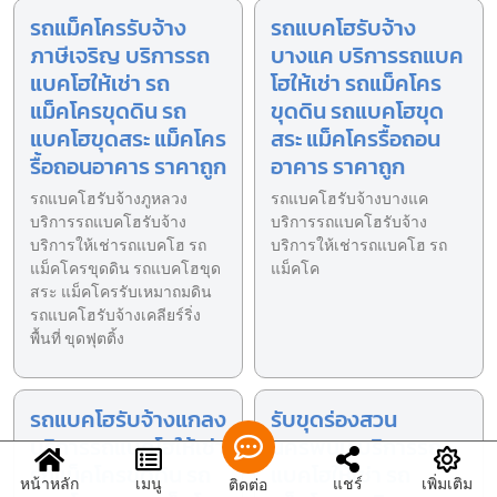
รถแม็คโครรับจ้าง
รถแบคโฮรับจ้าง
ภาษีเจริญ บริการรถ
บางแค บริการรถแบค
แบคโฮให้เช่า รถ
โฮให้เช่า รถแม็คโคร
แม็คโครขุดดิน รถ
ขุดดิน รถแบคโฮขุด
แบคโฮขุดสระ แม็คโคร
สระ แม็คโครรื้อถอน
รื้อถอนอาคาร ราคาถูก
อาคาร ราคาถูก
รถแบคโฮรับจ้างภูหลวง
รถแบคโฮรับจ้างบางแค
บริการรถแบคโฮรับจ้าง
บริการรถแบคโฮรับจ้าง
บริการให้เช่ารถแบคโฮ รถ
บริการให้เช่ารถแบคโฮ รถ
แม็คโครขุดดิน รถแบคโฮขุด
แม็คโค
สระ แม็คโครรับเหมาถมดิน
รถแบคโฮรับจ้างเคลียร์ริ่ง
พื้นที่ ขุดฟุตติ้ง
รถแบคโฮรับจ้างแกลง
รับขุดร่องสวน
บริการรถแบคโฮให้เช่า
นครพนม บริการรถ
รถแม็คโครขุดดิน รถ
แบคโฮให้เช่า รถ
หน้าหลัก
เมนู
แชร์
เพิ่มเติม
ติดต่อ