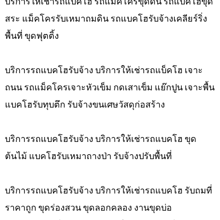
บริการให้เช่ารถแบคโฮ รถแม็คโครขุดดิน รถแบคโฮขุด
สระ แม็คโครรับเหมาถมดิน รถแบคโฮรับจ้างเคลียร์ริ่ง
พื้นที่ ขุดฟุตติ้ง
บริการรถแบคโฮรับจ้าง บริการให้เช่ารถแบ็คโฮ เจาะ
ถนน รถแม็คโครเจาะหัวเข็ม กดเสาเข็ม แย๊กปูน เจาะพื้น
แบคโฮรับทุบตึก รับจ้างขนเศษวัสดุก่อสร้าง
บริการรถแบคโฮรับจ้าง บริการให้เช่ารถแบคโฮ ขุด
ต้นไม้ แบคโฮรับเหมาถางป่า รับจ้างปรับพื้นที่
บริการรถแบคโฮรับจ้าง บริการให้เช่ารถแบคโฮ รับถมที่
ราคาถูก ขุดร่องสวน ขุดลอกคลอง งานขุดบ่อ