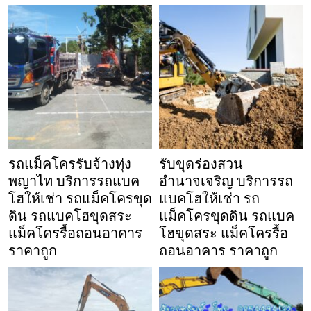
รถแม็คโครรับจ้างทุ่ง
รับขุดร่องสวน
พญาไท บริการรถแบค
อำนาจเจริญ บริการรถ
โฮให้เช่า รถแม็คโครขุด
แบคโฮให้เช่า รถ
ดิน รถแบคโฮขุดสระ
แม็คโครขุดดิน รถแบค
แม็คโครรื้อถอนอาคาร
โฮขุดสระ แม็คโครรื้อ
ราคาถูก
ถอนอาคาร ราคาถูก