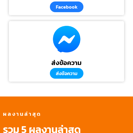
Facebook
ส่งข้อความ
ส่งข้อความ
ผลงานล่าสุด
รวม 5 ผลงานล่าสุด