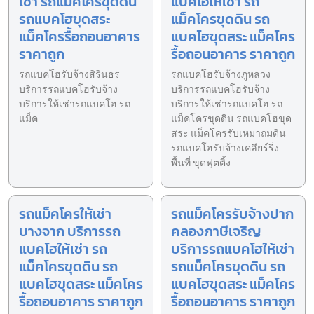
เช่า รถแม็คโครขุดดิน
แบคโฮให้เช่า รถ
รถแบคโฮขุดสระ
แม็คโครขุดดิน รถ
แม็คโครรื้อถอนอาคาร
แบคโฮขุดสระ แม็คโคร
ราคาถูก
รื้อถอนอาคาร ราคาถูก
รถแบคโฮรับจ้างสิรินธร
รถแบคโฮรับจ้างภูหลวง
บริการรถแบคโฮรับจ้าง
บริการรถแบคโฮรับจ้าง
บริการให้เช่ารถแบคโฮ รถ
บริการให้เช่ารถแบคโฮ รถ
แม็ค
แม็คโครขุดดิน รถแบคโฮขุด
สระ แม็คโครรับเหมาถมดิน
รถแบคโฮรับจ้างเคลียร์ริ่ง
พื้นที่ ขุดฟุตติ้ง
รถแม็คโครให้เช่า
รถแม็คโครรับจ้างปาก
บางจาก บริการรถ
คลองภาษีเจริญ
แบคโฮให้เช่า รถ
บริการรถแบคโฮให้เช่า
แม็คโครขุดดิน รถ
รถแม็คโครขุดดิน รถ
แบคโฮขุดสระ แม็คโคร
แบคโฮขุดสระ แม็คโคร
รื้อถอนอาคาร ราคาถูก
รื้อถอนอาคาร ราคาถูก