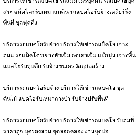
บริการให้เช่ารถแบคโฮ รถแม็คโครขุดดิน รถแบคโฮขุด
สระ แม็คโครรับเหมาถมดิน รถแบคโฮรับจ้างเคลียร์ริ่ง
พื้นที่ ขุดฟุตติ้ง
บริการรถแบคโฮรับจ้าง บริการให้เช่ารถแบ็คโฮ เจาะ
ถนน รถแม็คโครเจาะหัวเข็ม กดเสาเข็ม แย๊กปูน เจาะพื้น
แบคโฮรับทุบตึก รับจ้างขนเศษวัสดุก่อสร้าง
บริการรถแบคโฮรับจ้าง บริการให้เช่ารถแบคโฮ ขุด
ต้นไม้ แบคโฮรับเหมาถางป่า รับจ้างปรับพื้นที่
บริการรถแบคโฮรับจ้าง บริการให้เช่ารถแบคโฮ รับถมที่
ราคาถูก ขุดร่องสวน ขุดลอกคลอง งานขุดบ่อ