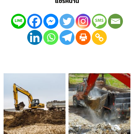
แชร์หน้านี้