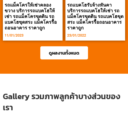
รถแม็คโครให้เช่าคลอง
รถแบคโฮรับจ้างหันคา
ขวาง บริการรถแบคโฮให้
บริการรถแบคโฮให้เช่า รถ
เช่า รถแม็คโครขุดดิน รถ
แม็คโครขุดดิน รถแบคโฮขุด
แบคโฮขุดสระ แม็คโครรื้อ
สระ แม็คโครรื้อถอนอาคาร
ถอนอาคาร ราคาถูก
ราคาถูก
11/01/2023
23/01/2022
ดูผลงานทั้งหมด
Gallery รวมภาพลูกค้าบางส่วนของ
เรา