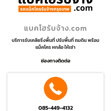
แบคโฮรับจ้าง.com
บริการรับเคลียริ่งพื้นที่ ปรับพื้นที่ ถมดิน พร้อม
แม็คโคร หกล้อ ให้เช่า
ช่องทางติดต่อ
085-449-4132