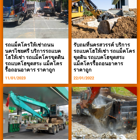
รถแม็คโครให้เช่าถนน
รับถมที่นครสวรรค์ บริการ
นครไชยศรี บริการรถแบค
รถแบคโฮให้เช่า รถแม็คโคร
โฮให้เช่า รถแม็คโครขุดดิน
ขุดดิน รถแบคโฮขุดสระ
รถแบคโฮขุดสระ แม็คโคร
แม็คโครรื้อถอนอาคาร
รื้อถอนอาคาร ราคาถูก
ราคาถูก
11/01/2023
22/01/2022