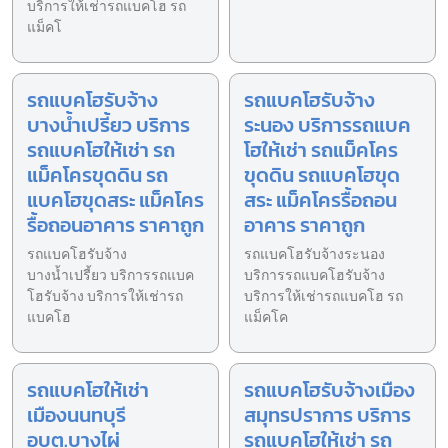
บริการให้เช่ารถแบคโฮ รถ
แม็คโ
รถแบคโฮรับจ้าง
รถแบคโฮรับจ้าง
บางน้ำเปรี้ยว บริการ
ระนอง บริการรถแบค
รถแบคโฮให้เช่า รถ
โฮให้เช่า รถแม็คโคร
แม็คโครขุดดิน รถ
ขุดดิน รถแบคโฮขุด
แบคโฮขุดสระ แม็คโคร
สระ แม็คโครรื้อถอน
รื้อถอนอาคาร ราคาถูก
อาคาร ราคาถูก
รถแบคโฮรับจ้าง
รถแบคโฮรับจ้างระนอง
บางน้ำเปรี้ยว บริการรถแบค
บริการรถแบคโฮรับจ้าง
โฮรับจ้าง บริการให้เช่ารถ
บริการให้เช่ารถแบคโฮ รถ
แบคโฮ
แม็คโค
รถแบคโฮให้เช่า
รถแบคโฮรับจ้างเมือง
เมืองนนทบุรี
สมุทรปราการ บริการ
อบต.บางไผ่
รถแบคโฮให้เช่า รถ