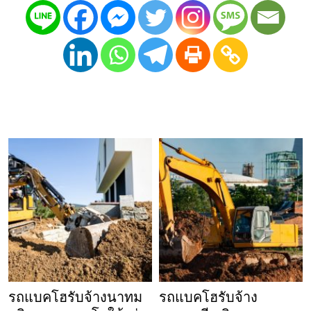
รถแบคโฮรับจ้างนาทม
รถแบคโฮรับจ้าง