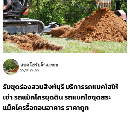
แบคโฮรับจ้าง.com
22/01/2022
รับขุดร่องสวนสิงห์บุรี บริการรถแบคโฮให้
เช่า รถแม็คโครขุดดิน รถแบคโฮขุดสระ
แม็คโครรื้อถอนอาคาร ราคาถูก