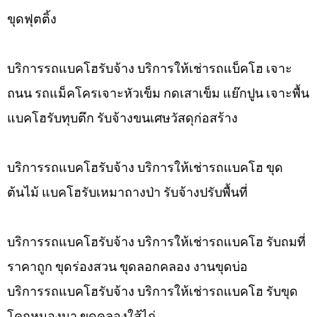
ขุดฟุตติ้ง
บริการรถแบคโฮรับจ้าง บริการให้เช่ารถแบ็คโฮ เจาะ
ถนน รถแม็คโครเจาะหัวเข็ม กดเสาเข็ม แย๊กปูน เจาะพื้น
แบคโฮรับทุบตึก รับจ้างขนเศษวัสดุก่อสร้าง
บริการรถแบคโฮรับจ้าง บริการให้เช่ารถแบคโฮ ขุด
ต้นไม้ แบคโฮรับเหมาถางป่า รับจ้างปรับพื้นที่
บริการรถแบคโฮรับจ้าง บริการให้เช่ารถแบคโฮ รับถมที่
ราคาถูก ขุดร่องสวน ขุดลอกคลอง งานขุดบ่อ
บริการรถแบคโฮรับจ้าง บริการให้เช่ารถแบคโฮ รับขุด
โคกหนองนา ขุดคลองใส้ไก่