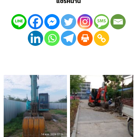
แชร์หน้านี้