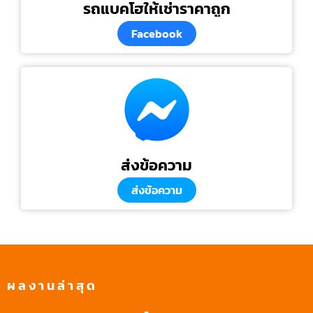
รถแบคโฮให้เช่าราคาถูก
Facebook
ส่งข้อความ
ส่งข้อความ
ผลงานล่าสุด