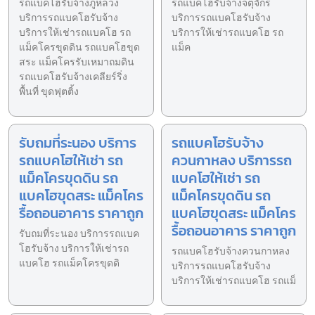
รถแบคโฮรับจ้างภูหลวง
รถแบคโฮรับจ้างจตุจักร
บริการรถแบคโฮรับจ้าง
บริการรถแบคโฮรับจ้าง
บริการให้เช่ารถแบคโฮ รถ
บริการให้เช่ารถแบคโฮ รถ
แม็คโครขุดดิน รถแบคโฮขุด
แม็ค
สระ แม็คโครรับเหมาถมดิน
รถแบคโฮรับจ้างเคลียร์ริ่ง
พื้นที่ ขุดฟุตติ้ง
รับถมที่ระนอง บริการ
รถแบคโฮรับจ้าง
รถแบคโฮให้เช่า รถ
ควนกาหลง บริการรถ
แม็คโครขุดดิน รถ
แบคโฮให้เช่า รถ
แบคโฮขุดสระ แม็คโคร
แม็คโครขุดดิน รถ
รื้อถอนอาคาร ราคาถูก
แบคโฮขุดสระ แม็คโคร
รื้อถอนอาคาร ราคาถูก
รับถมที่ระนอง บริการรถแบค
โฮรับจ้าง บริการให้เช่ารถ
รถแบคโฮรับจ้างควนกาหลง
แบคโฮ รถแม็คโครขุดดิ
บริการรถแบคโฮรับจ้าง
บริการให้เช่ารถแบคโฮ รถแม็