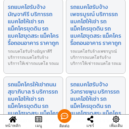
รถแบคโฮรับจ้าง
รถแบคโฮรับจ้าง
มัญจาคีรี บริการรถ
เพชรบูรณ์ บริการรถ
แบคโฮให้เช่า รถ
แบคโฮให้เช่า รถ
แม็คโครขุดดิน รถ
แม็คโครขุดดิน รถ
แบคโฮขุดสระ แม็คโคร
แบคโฮขุดสระ แม็คโคร
รื้อถอนอาคาร ราคาถูก
รื้อถอนอาคาร ราคาถูก
รถแบคโฮรับจ้างมัญจาคีรี
รถแบคโฮรับจ้างเพชรบูรณ์
บริการรถแบคโฮรับจ้าง
บริการรถแบคโฮรับจ้าง
บริการให้เช่ารถแบคโฮ รถแม
บริการให้เช่ารถแบคโฮ รถแม
รถแม็คโครให้เช่าถนน
รถแบคโฮรับจ้าง
สุขาภิบาล 5 บริการรถ
วังทรายพูน บริการรถ
แบคโฮให้เช่า รถ
แบคโฮให้เช่า รถ
แม็คโครขุดดิน รถ
แม็คโครขุดดิน รถ
แบคโฮขุดสระ แม็คโคร
แบคโฮขุดสระ แม็คโคร
รื้อถอนอาคาร ราคาถูก
รื้อถอนอาคาร ราคาถูก
หน้าหลัก
เมนู
แชร์
เพิ่มเติม
ติดต่อ
รถแบคโฮรับจ้างภูหลวง
รถแบคโฮรับจ้างวังทรายพูน