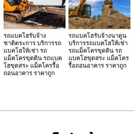
รถแบคโฮรับจ้าง
รถแบคโฮรับจ้างนาดูน
ชาติตระการ บริการรถ
บริการรถแบคโฮให้เช่า
แบคโฮให้เช่า รถ
รถแม็คโครขุดดิน รถ
แม็คโครขุดดิน รถแบค
แบคโฮขุดสระ แม็คโคร
โฮขุดสระ แม็คโครรื้อ
รื้อถอนอาคาร ราคาถูก
ถอนอาคาร ราคาถูก