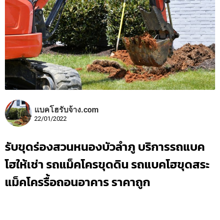
แบคโฮรับจ้าง.com
22/01/2022
รับขุดร่องสวนหนองบัวลำภู บริการรถแบค
โฮให้เช่า รถแม็คโครขุดดิน รถแบคโฮขุดสระ
แม็คโครรื้อถอนอาคาร ราคาถูก