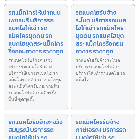
รถแม็คโครให้เช่าถนน
รถแบคโฮรับจ้าง
เพชรบุรี บริการรถ
ระโนด บริการรถแบค
แบคโฮให้เช่า รถ
โฮให้เช่า รถแม็คโคร
แม็คโครขุดดิน รถ
ขุดดิน รถแบคโฮขุด
แบคโฮขุดสระ แม็คโคร
สระ แม็คโครรื้อถอน
รื้อถอนอาคาร ราคาถูก
อาคาร ราคาถูก
รถแบคโฮรับจ้างภูหลวง
รถแบคโฮรับจ้างระโนด
บริการรถแบคโฮรับจ้าง
บริการรถแบคโฮรับจ้าง
บริการให้เช่ารถแบคโฮ รถ
บริการให้เช่ารถแบคโฮ รถ
แม็คโครขุดดิน รถแบคโฮขุด
แม็คโค
สระ แม็คโครรับเหมาถมดิน
รถแบคโฮรับจ้างเคลียร์ริ่ง
พื้นที่ ขุดฟุตติ้ง
รถแบคโฮรับจ้างกิ่งวัง
รถแม็คโครรับจ้าง
สมบูรณ์ บริการรถ
ภาษีเจริญ บริการรถ
แบคโฮให้เช่า รถ
แบคโฮให้เช่า รถ