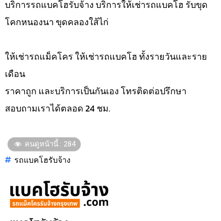
บริการรถแบคโฮรับจ้าง บริการให้เช่ารถแบคโฮ รับขุด
โคกหนองนา ขุดคลองใส้ไก่
ให้เช่ารถแม็คโคร ให้เช่ารถแบคโฮ ทั้งรายวันและราย
เดือน
ราคาถูก และบริการเป็นกันเอง โทรติดต่อปรึกษา
สอบถามเราได้ตลอด 24 ชม.
คนดูหน้านี้ :
284
รถแบคโฮรับจ้าง