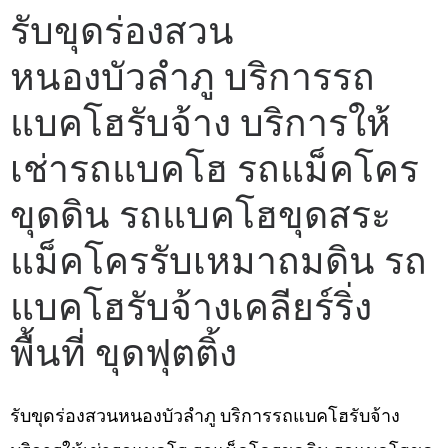
รับขุดร่องสวน
หนองบัวลำภู บริการรถ
แบคโฮรับจ้าง บริการให้
เช่ารถแบคโฮ รถแม็คโคร
ขุดดิน รถแบคโฮขุดสระ
แม็คโครรับเหมาถมดิน รถ
แบคโฮรับจ้างเคลียร์ริ่ง
พื้นที่ ขุดฟุตติ้ง
รับขุดร่องสวนหนองบัวลำภู บริการรถแบคโฮรับจ้าง