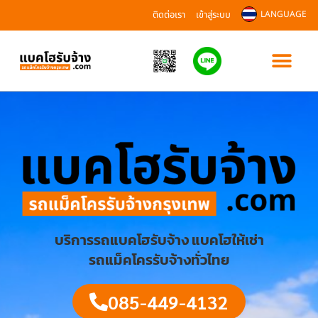
ติดต่อเรา
เข้าสู่ระบบ
LANGUAGE
บริการรถแบคโฮรับจ้าง แบคโฮให้เช่า
รถแม็คโครรับจ้างทั่วไทย
085-449-4132