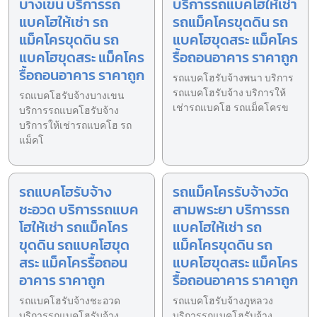
บางเขน บริการรถ
บริการรถแบคโฮให้เช่า
แบคโฮให้เช่า รถ
รถแม็คโครขุดดิน รถ
แม็คโครขุดดิน รถ
แบคโฮขุดสระ แม็คโคร
แบคโฮขุดสระ แม็คโคร
รื้อถอนอาคาร ราคาถูก
รื้อถอนอาคาร ราคาถูก
รถแบคโฮรับจ้างพนา บริการ
รถแบคโฮรับจ้าง บริการให้
รถแบคโฮรับจ้างบางเขน
เช่ารถแบคโฮ รถแม็คโครข
บริการรถแบคโฮรับจ้าง
บริการให้เช่ารถแบคโฮ รถ
แม็คโ
รถแบคโฮรับจ้าง
รถแม็คโครรับจ้างวัด
ชะอวด บริการรถแบค
สามพระยา บริการรถ
โฮให้เช่า รถแม็คโคร
แบคโฮให้เช่า รถ
ขุดดิน รถแบคโฮขุด
แม็คโครขุดดิน รถ
สระ แม็คโครรื้อถอน
แบคโฮขุดสระ แม็คโคร
อาคาร ราคาถูก
รื้อถอนอาคาร ราคาถูก
รถแบคโฮรับจ้างชะอวด
รถแบคโฮรับจ้างภูหลวง
บริการรถแบคโฮรับจ้าง
บริการรถแบคโฮรับจ้าง