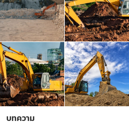
บทความ