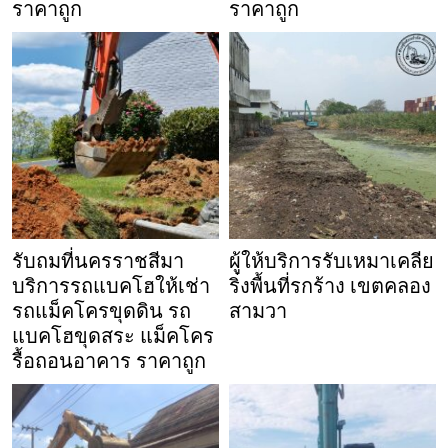
ราคาถูก
ราคาถูก
รับถมที่นครราชสีมา
ผู้ให้บริการรับเหมาเคลีย
บริการรถแบคโฮให้เช่า
ริ่งพื้นที่รกร้าง เขตคลอง
รถแม็คโครขุดดิน รถ
สามวา
แบคโฮขุดสระ แม็คโคร
รื้อถอนอาคาร ราคาถูก