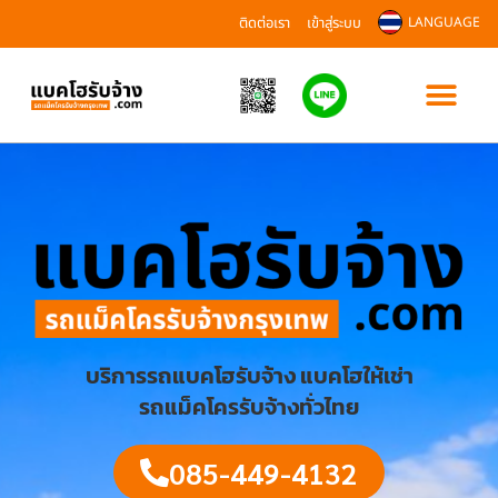
ติดต่อเรา
เข้าสู่ระบบ
LANGUAGE
บริการรถแบคโฮรับจ้าง แบคโฮให้เช่า
รถแม็คโครรับจ้างทั่วไทย
085-449-4132