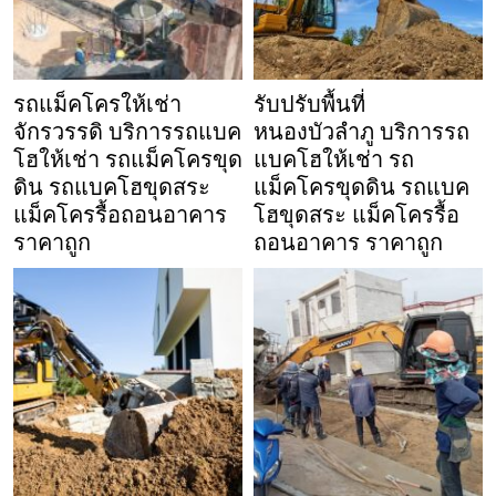
รถแม็คโครให้เช่า
รับปรับพื้นที่
จักรวรรดิ บริการรถแบค
หนองบัวลำภู บริการรถ
โฮให้เช่า รถแม็คโครขุด
แบคโฮให้เช่า รถ
ดิน รถแบคโฮขุดสระ
แม็คโครขุดดิน รถแบค
แม็คโครรื้อถอนอาคาร
โฮขุดสระ แม็คโครรื้อ
ราคาถูก
ถอนอาคาร ราคาถูก