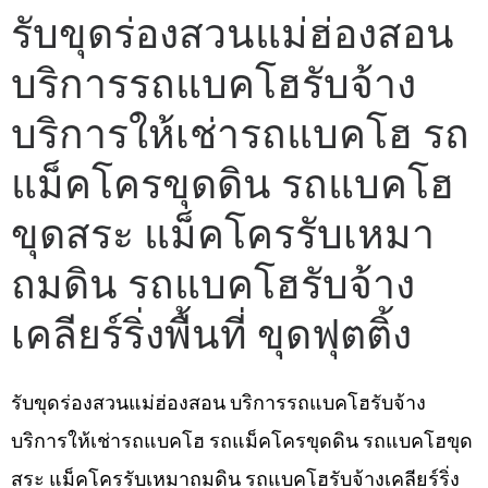
รับขุดร่องสวนแม่ฮ่องสอน
บริการรถแบคโฮรับจ้าง
บริการให้เช่ารถแบคโฮ รถ
แม็คโครขุดดิน รถแบคโฮ
ขุดสระ แม็คโครรับเหมา
ถมดิน รถแบคโฮรับจ้าง
เคลียร์ริ่งพื้นที่ ขุดฟุตติ้ง
รับขุดร่องสวนแม่ฮ่องสอน บริการรถแบคโฮรับจ้าง
บริการให้เช่ารถแบคโฮ รถแม็คโครขุดดิน รถแบคโฮขุด
สระ แม็คโครรับเหมาถมดิน รถแบคโฮรับจ้างเคลียร์ริ่ง