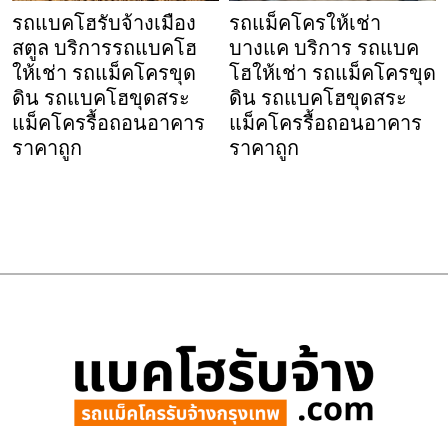
รถแบคโฮรับจ้างเมือง
รถแม็คโครให้เช่า
สตูล บริการรถแบคโฮ
บางแค บริการ รถแบค
ให้เช่า รถแม็คโครขุด
โฮให้เช่า รถแม็คโครขุด
ดิน รถแบคโฮขุดสระ
ดิน รถแบคโฮขุดสระ
แม็คโครรื้อถอนอาคาร
แม็คโครรื้อถอนอาคาร
ราคาถูก
ราคาถูก