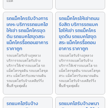
แม็ค
รถแม็คโครรับจ้างการ
รถแม็คโครให้เช่าถนน
เคหะ บริการรถแบคโฮ
รังสิต บริการรถแบค
ให้เช่า รถแม็คโครขุด
โฮให้เช่า รถแม็คโคร
ดิน รถแบคโฮขุดสระ
ขุดดิน รถแบคโฮขุด
แม็คโครรื้อถอนอาคาร
สระ แม็คโครรื้อถอน
ราคาถูก
อาคาร ราคาถูก
รถแบคโฮรับจ้างภูหลวง
รถแบคโฮรับจ้างภูหลวง
บริการรถแบคโฮรับจ้าง
บริการรถแบคโฮรับจ้าง
บริการให้เช่ารถแบคโฮ รถ
บริการให้เช่ารถแบคโฮ รถ
แม็คโครขุดดิน รถแบคโฮขุด
แม็คโครขุดดิน รถแบคโฮขุด
สระ แม็คโครรับเหมาถมดิน
สระ แม็คโครรับเหมาถมดิน
รถแบคโฮรับจ้างเคลียร์ริ่ง
รถแบคโฮรับจ้างเคลียร์ริ่ง
พื้นที่ ขุดฟุตติ้ง
พื้นที่ ขุดฟุตติ้ง
รถแบคโฮรับจ้าง
รถแบคโฮรับจ้างพนา