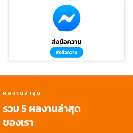
ส่งข้อความ
ส่งข้อความ
ผลงานล่าสุด
รวม 5 ผลงานล่าสุด
ของเรา