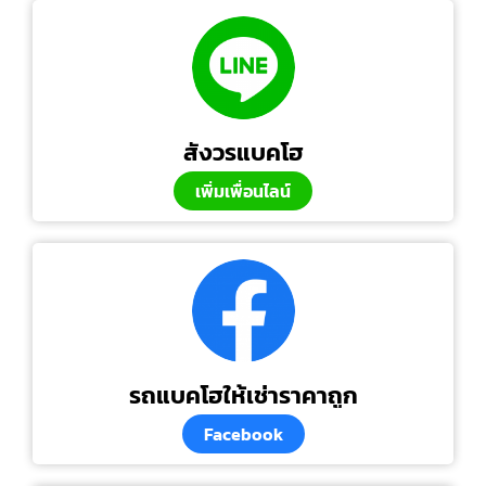
สังวรแบคโฮ
เพิ่มเพื่อนไลน์
รถแบคโฮให้เช่าราคาถูก
Facebook