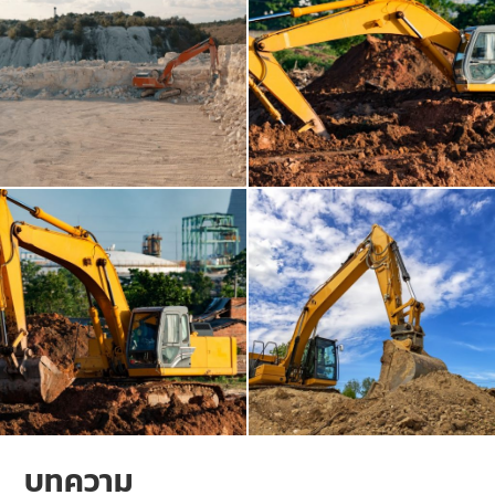
บทความ