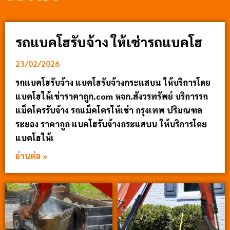
รถแบคโฮรับจ้าง ให้เช่ารถแบคโฮ
23/02/2026
รถแบคโฮรับจ้าง แบคโฮรับจ้างกระแสบน ให้บริการโดย
แบคโฮให้เช่าราคาถูก.com หจก.สังวรทรัพย์ บริการรถ
แม็คโครรับจ้าง รถแม็คโครให้เช่า กรุงเทพ ปริมณฑล
ระยอง ราคาถูก แบคโฮรับจ้างกระแสบน ให้บริการโดย
แบคโฮให้เ
อ่านต่อ »