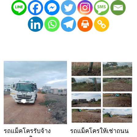
รถแม็คโครรับจ้าง
รถแม็คโครให้เช่าถนน