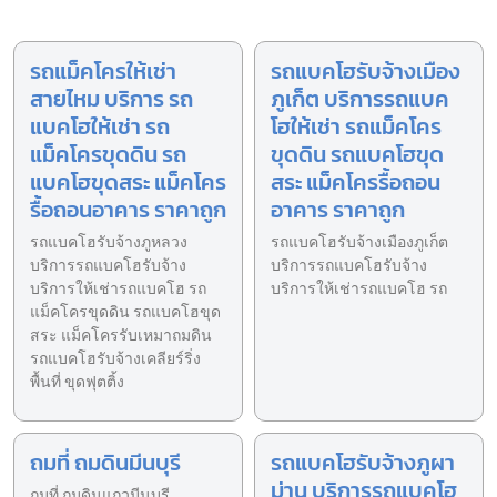
รถแม็คโครให้เช่า
รถแบคโฮรับจ้างเมือง
สายไหม บริการ รถ
ภูเก็ต บริการรถแบค
แบคโฮให้เช่า รถ
โฮให้เช่า รถแม็คโคร
แม็คโครขุดดิน รถ
ขุดดิน รถแบคโฮขุด
แบคโฮขุดสระ แม็คโคร
สระ แม็คโครรื้อถอน
รื้อถอนอาคาร ราคาถูก
อาคาร ราคาถูก
รถแบคโฮรับจ้างภูหลวง
รถแบคโฮรับจ้างเมืองภูเก็ต
บริการรถแบคโฮรับจ้าง
บริการรถแบคโฮรับจ้าง
บริการให้เช่ารถแบคโฮ รถ
บริการให้เช่ารถแบคโฮ รถ
แม็คโครขุดดิน รถแบคโฮขุด
สระ แม็คโครรับเหมาถมดิน
รถแบคโฮรับจ้างเคลียร์ริ่ง
พื้นที่ ขุดฟุตติ้ง
ถมที่ ถมดินมีนบุรี
รถแบคโฮรับจ้างภูผา
ม่าน บริการรถแบคโฮ
ถมที่ ถมดินแถวมีนบุรี