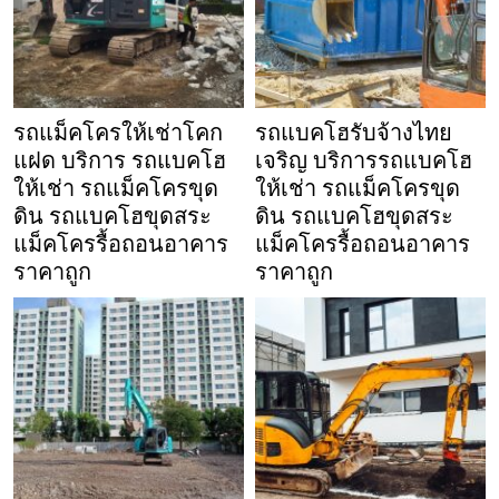
รถแม็คโครให้เช่าโคก
รถแบคโฮรับจ้างไทย
แฝด บริการ รถแบคโฮ
เจริญ บริการรถแบคโฮ
ให้เช่า รถแม็คโครขุด
ให้เช่า รถแม็คโครขุด
ดิน รถแบคโฮขุดสระ
ดิน รถแบคโฮขุดสระ
แม็คโครรื้อถอนอาคาร
แม็คโครรื้อถอนอาคาร
ราคาถูก
ราคาถูก