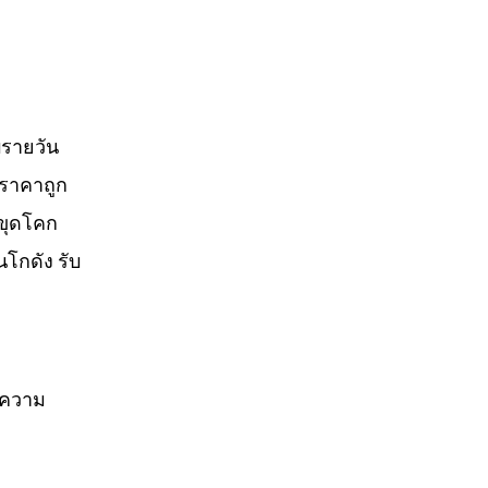
บรายวัน
 ราคาถูก
บขุดโคก
นโกดัง รับ
จความ