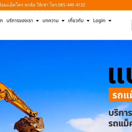
น พร้อมแม็คโคร หกล้อ ให้เช่า โทร.085-449-4132
ัก
บริการของเรา
บทความ
เกี่ยวกับ
Login
บริกา
รถแม็ค