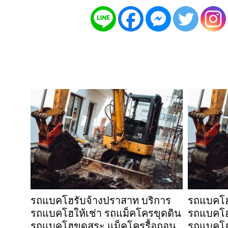
รถแบคโฮรับจ้างปราสาท บริการ
รถแบคโฮ
รถแบคโฮให้เช่า รถแม็คโครขุดดิน
รถแบคโฮใ
รถแบคโฮขุดสระ แม็คโครรื้อถอน
รถแบคโฮ