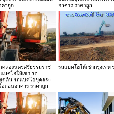
าคาถูก
อาคาร ราคาถูก
อกคลองนครศรีธรรมราช
รถแบคโฮให้เช่ากรุงเทพ 
แบคโฮให้เช่า รถ
ขุดดิน รถแบคโฮขุดสระ
ื้อถอนอาคาร ราคาถูก