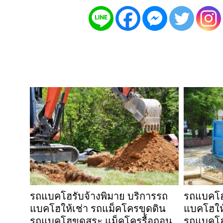
รถแบคโฮรับจ้างพิมาย บริการรถ
รถแบคโฮร
แบคโฮให้เช่า รถแม็คโครขุดดิน
แบคโฮให้
รถแบคโฮขุดสระ แม็คโครรื้อถอน
รถแบคโฮ