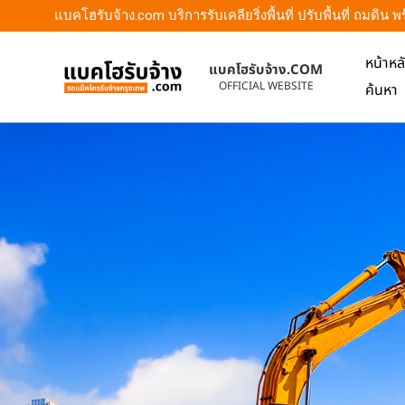
แบคโฮรับจ้าง.com บริการรับเคลียริ่งพื้นที่ ปรับพื้นที่ ถมดิ
หน้าหล
แบคโฮรับจ้าง.COM
OFFICIAL WEBSITE
ค้นหา