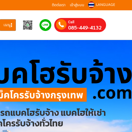
ติดต่อเรา
เข้าสู่ระบบ
LANGUAGE
Call
เมนู
085-449-4132
รรถแบคโฮรับจ้าง แบคโฮให้เช่า
โครรับจ้างทั่วไทย