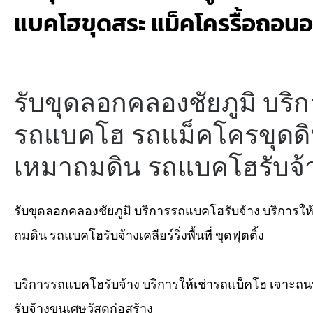
แบคโฮขุดสระ แม็คโครรื้อถอนอ
รับขุดลอกคลองชัยภูมิ บริ
รถแบคโฮ รถแม็คโครขุดดิ
เหมาถมดิน รถแบคโฮรับจ้างเคล
รับขุดลอกคลองชัยภูมิ บริการรถแบคโฮรับจ้าง บริการ
ถมดิน รถแบคโฮรับจ้างเคลียร์ริ่งพื้นที่ ขุดฟุตติ้ง
บริการรถแบคโฮรับจ้าง บริการให้เช่ารถแบ็คโฮ เจาะถนน
รับจ้างขนเศษวัสดุก่อสร้าง