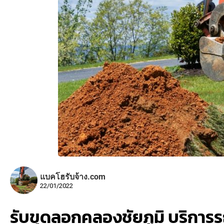
แบคโฮรับจ้าง.com
22/01/2022
รับขุดลอกคลองชัยภูมิ บริการร