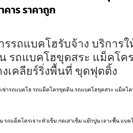
าคาร ราคาถูก
การรถแบคโฮรับจ้าง บริการให
น รถแบคโฮขุดสระ แม็คโคร
ียร์ริ่งพื้นที่ ขุดฟุตติ้ง
ให้เช่ารถแบคโฮ รถแม็คโครขุดดิน รถแบคโฮขุดสระ แม็คโค
 รถแม็คโครเจาะหัวเข็ม กดเสาเข็ม แย๊กปูน เจาะพื้น แบคโ