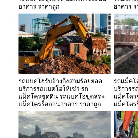
อาคาร ราคาถูก
อาคาร ร
รถแบคโฮรับจ้างกิ่งสามร้อยยอด
รถแม็คโค
บริการรถแบคโฮให้เช่า รถ
บริการรถ
แม็คโครขุดดิน รถแบคโฮขุดสระ
แม็คโคร
แม็คโครรื้อถอนอาคาร ราคาถูก
แม็คโครร