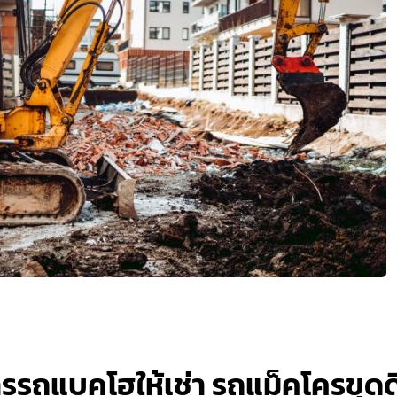
รถแบคโฮให้เช่า รถแม็คโครขุดด