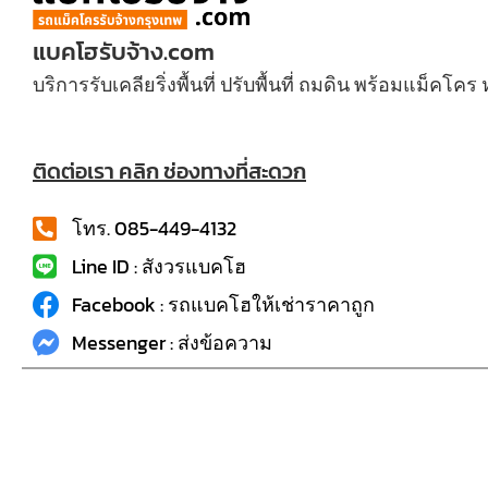
แบคโฮรับจ้าง.com
บริการรับเคลียริ่งพื้นที่ ปรับพื้นที่ ถมดิน พร้อมแม็คโคร 
ติดต่อเรา คลิก ช่องทางที่สะดวก
โทร. 085-449-4132
Line ID : สังวรแบคโฮ
Facebook : รถแบคโฮให้เช่าราคาถูก
Messenger : ส่งข้อความ