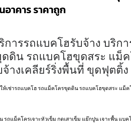
อนอาคาร ราคาถูก
ิการรถแบคโฮรับจ้าง บริกา
ุดดิน รถแบคโฮขุดสระ แม็
เคลียร์ริ่งพื้นที่ ขุดฟุตติ้ง
ให้เช่ารถแบคโฮ รถแม็คโครขุดดิน รถแบคโฮขุดสระ แม็ค
 รถแม็คโครเจาะหัวเข็ม กดเสาเข็ม แย๊กปูน เจาะพื้น แบคโ