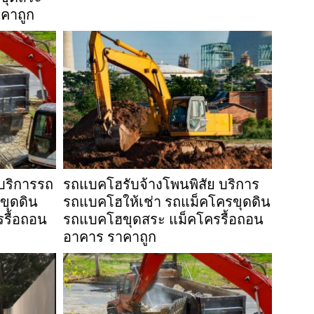
คาถูก
บริการรถ
รถแบคโฮรับจ้างโพนพิสัย บริการ
ขุดดิน
รถแบคโฮให้เช่า รถแม็คโครขุดดิน
รื้อถอน
รถแบคโฮขุดสระ แม็คโครรื้อถอน
อาคาร ราคาถูก