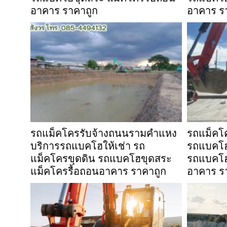
อาคาร ราคาถูก
อาคาร ร
รถแม็คโครรับจ้างถนนรามคำแหง
รถแม็คโค
บริการรถแบคโฮให้เช่า รถ
รถแบคโฮใ
แม็คโครขุดดิน รถแบคโฮขุดสระ
รถแบคโฮ
แม็คโครรื้อถอนอาคาร ราคาถูก
อาคาร ร