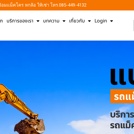
น พร้อมแม็คโคร หกล้อ ให้เช่า โทร.085-449-4132
ัก
บริการของเรา
บทความ
เกี่ยวกับ
Login
บริกา
รถแม็ค