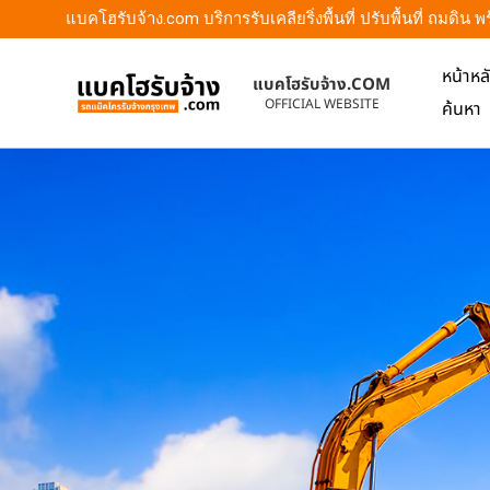
แบคโฮรับจ้าง.com บริการรับเคลียริ่งพื้นที่ ปรับพื้นที่ ถมดิ
หน้าหล
แบคโฮรับจ้าง.COM
OFFICIAL WEBSITE
ค้นหา