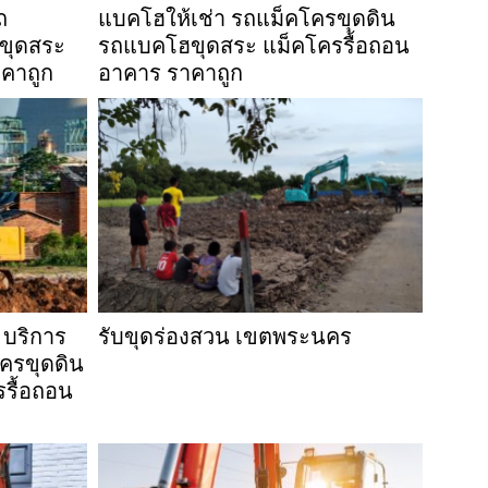
ถ
แบคโฮให้เช่า รถแม็คโครขุดดิน
ขุดสระ
รถแบคโฮขุดสระ แม็คโครรื้อถอน
คาถูก
อาคาร ราคาถูก
บริการ
รับขุดร่องสวน เขตพระนคร
ครขุดดิน
รื้อถอน