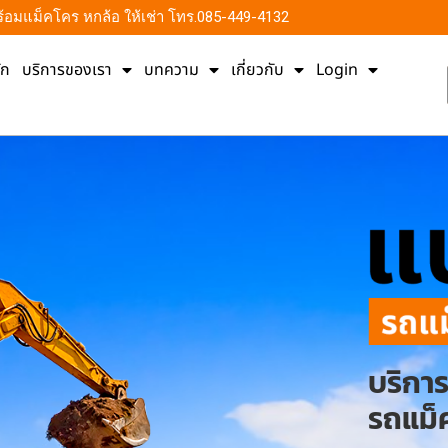
น พร้อมแม็คโคร หกล้อ ให้เช่า โทร.085-449-4132
ัก
บริการของเรา
บทความ
เกี่ยวกับ
Login
บริกา
รถแม็ค