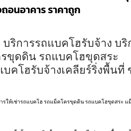
้อถอนอาคาร ราคาถูก
บริการรถแบคโฮรับจ้าง บริ
ครขุดดิน รถแบคโฮขุดสระ
ฮรับจ้างเคลียร์ริ่งพื้นที่ 
การให้เช่ารถแบคโฮ รถแม็คโครขุดดิน รถแบคโฮขุดสระ แม