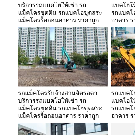
บริการรถแบคโฮให้เช่า รถ
แบคโฮให้
แม็คโครขุดดิน รถแบคโฮขุดสระ
รถแบคโฮ
แม็คโครรื้อถอนอาคาร ราคาถูก
อาคาร ร
รถแม็คโครรับจ้างสวนจิตรลดา
รถแบคโฮร
บริการรถแบคโฮให้เช่า รถ
แบคโฮให้
แม็คโครขุดดิน รถแบคโฮขุดสระ
รถแบคโฮ
แม็คโครรื้อถอนอาคาร ราคาถูก
อาคาร ร