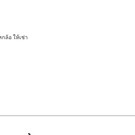
หกล้อ ให้เช่า