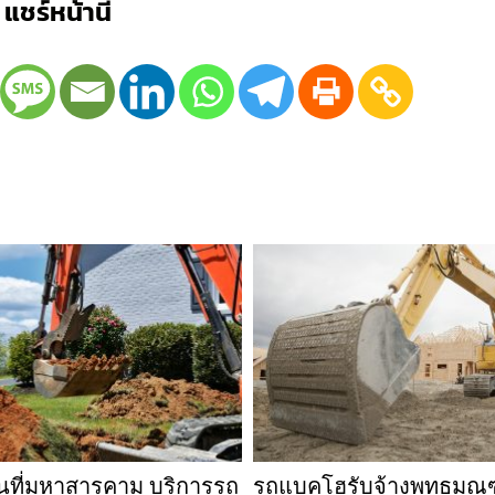
แชร์หน้านี้
ื้นที่มหาสารคาม บริการรถ
รถแบคโฮรับจ้างพุทธม