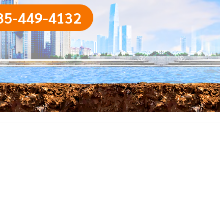
85-449-4132