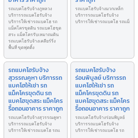
รถแบคโฮรับจ้างภูหลวง
รถแบคโฮรับจ้างมวกเหล็ก
บริการรถแบคโฮรับจ้าง
บริการรถแบคโฮรับจ้าง
บริการให้เช่ารถแบคโฮ รถ
บริการให้เช่ารถแบคโฮ รถแม็
แม็คโครขุดดิน รถแบคโฮขุด
สระ แม็คโครรับเหมาถมดิน
รถแบคโฮรับจ้างเคลียร์ริ่ง
พื้นที่ ขุดฟุตติ้ง
รถแบคโฮรับจ้าง
รถแบคโฮรับจ้าง
สุวรรณคูหา บริการรถ
ร่อนพิบูลย์ บริการรถ
แบคโฮให้เช่า รถ
แบคโฮให้เช่า รถ
แม็คโครขุดดิน รถ
แม็คโครขุดดิน รถ
แบคโฮขุดสระ แม็คโคร
แบคโฮขุดสระ แม็คโคร
รื้อถอนอาคาร ราคาถูก
รื้อถอนอาคาร ราคาถูก
รถแบคโฮรับจ้างสุวรรณคูหา
รถแบคโฮรับจ้างร่อนพิบูลย์
บริการรถแบคโฮรับจ้าง
บริการรถแบคโฮรับจ้าง
บริการให้เช่ารถแบคโฮ รถแ
บริการให้เช่ารถแบคโฮ รถ