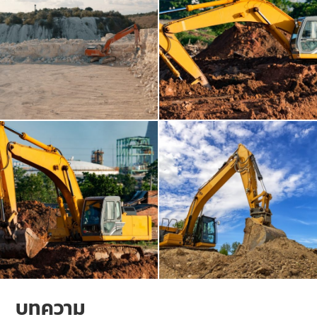
บทความ