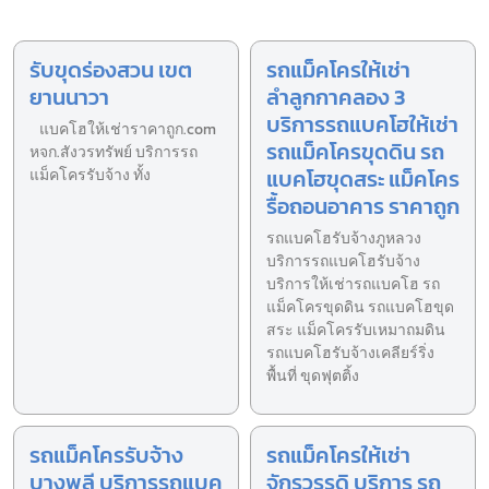
รับขุดร่องสวน เขต
รถแม็คโครให้เช่า
ยานนาวา
ลำลูกกาคลอง 3
บริการรถแบคโฮให้เช่า
แบคโฮให้เช่าราคาถูก.com
รถแม็คโครขุดดิน รถ
หจก.สังวรทรัพย์ บริการรถ
แบคโฮขุดสระ แม็คโคร
แม็คโครรับจ้าง ทั้ง
รื้อถอนอาคาร ราคาถูก
รถแบคโฮรับจ้างภูหลวง
บริการรถแบคโฮรับจ้าง
บริการให้เช่ารถแบคโฮ รถ
แม็คโครขุดดิน รถแบคโฮขุด
สระ แม็คโครรับเหมาถมดิน
รถแบคโฮรับจ้างเคลียร์ริ่ง
พื้นที่ ขุดฟุตติ้ง
รถแม็คโครรับจ้าง
รถแม็คโครให้เช่า
บางพลี บริการรถแบค
จักรวรรดิ บริการ รถ