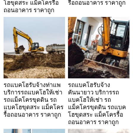
โฮขุดสระ แม็คโครรื้อ
รื้อถอนอาคาร ราคาถูก
ถอนอาคาร ราคาถูก
รถแบคโฮรับจ้างท่าแพ
รถแบคโฮรับจ้าง
บริการรถแบคโฮให้เช่า
คันนายาว บริการรถ
รถแม็คโครขุดดิน รถ
แบคโฮให้เช่า รถ
แบคโฮขุดสระ แม็คโคร
แม็คโครขุดดิน รถแบค
รื้อถอนอาคาร ราคาถูก
โฮขุดสระ แม็คโครรื้อ
ถอนอาคาร ราคาถูก