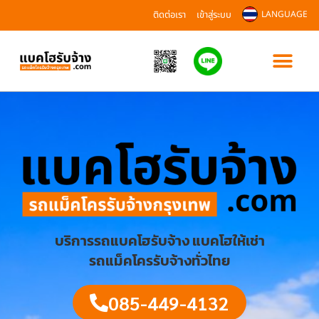
ติดต่อเรา
เข้าสู่ระบบ
LANGUAGE
บริการรถแบคโฮรับจ้าง แบคโฮให้เช่า
รถแม็คโครรับจ้างทั่วไทย
085-449-4132