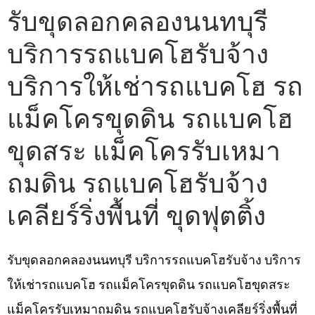
รับขุดลอกคลองนนทบุรี
บริการรถแบคโฮรับจ้าง
บริการให้เช่ารถแบคโฮ รถ
แม็คโครขุดดิน รถแบคโฮ
ขุดสระ แม็คโครรับเหมา
ถมดิน รถแบคโฮรับจ้าง
เคลียร์ริ่งพื้นที่ ขุดฟุตติ้ง
รับขุดลอกคลองนนทบุรี บริการรถแบคโฮรับจ้าง บริการ
ให้เช่ารถแบคโฮ รถแม็คโครขุดดิน รถแบคโฮขุดสระ
แม็คโครรับเหมาถมดิน รถแบคโฮรับจ้างเคลียร์ริ่งพื้นที่