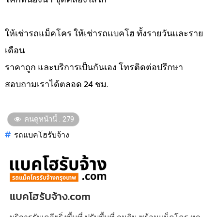
ให้เช่ารถแม็คโคร ให้เช่ารถแบคโฮ ทั้งรายวันและราย
เดือน
ราคาถูก และบริการเป็นกันเอง โทรติดต่อปรึกษา
สอบถามเราได้ตลอด 24 ชม.
คนดูหน้านี้ :
279
รถแบคโฮรับจ้าง
แบคโฮรับจ้าง.com
บริการรับเคลียริ่งพื้นที่ ปรับพื้นที่ ถมดิน พร้อมแม็คโคร หก