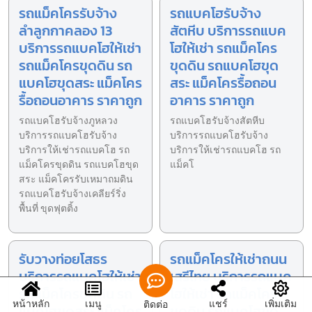
รถแม็คโครรับจ้าง
รถแบคโฮรับจ้าง
ลำลูกกาคลอง 13
สัตหีบ บริการรถแบค
บริการรถแบคโฮให้เช่า
โฮให้เช่า รถแม็คโคร
รถแม็คโครขุดดิน รถ
ขุดดิน รถแบคโฮขุด
แบคโฮขุดสระ แม็คโคร
สระ แม็คโครรื้อถอน
รื้อถอนอาคาร ราคาถูก
อาคาร ราคาถูก
รถแบคโฮรับจ้างภูหลวง
รถแบคโฮรับจ้างสัตหีบ
บริการรถแบคโฮรับจ้าง
บริการรถแบคโฮรับจ้าง
บริการให้เช่ารถแบคโฮ รถ
บริการให้เช่ารถแบคโฮ รถ
แม็คโครขุดดิน รถแบคโฮขุด
แม็คโ
สระ แม็คโครรับเหมาถมดิน
รถแบคโฮรับจ้างเคลียร์ริ่ง
พื้นที่ ขุดฟุตติ้ง
รับวางท่อยโสธร
รถแม็คโครให้เช่าถนน
บริการรถแบคโฮให้เช่า
เสรีไทย บริการรถแบค
รถแม็คโครขุดดิน รถ
โฮให้เช่า รถแม็คโคร
หน้าหลัก
เมนู
แชร์
เพิ่มเติม
ติดต่อ
แบคโฮขุดสระ แม็คโคร
ขุดดิน รถแบคโฮขุด