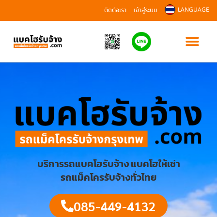
ติดต่อเรา
เข้าสู่ระบบ
LANGUAGE
บริการรถแบคโฮรับจ้าง แบคโฮให้เช่า
รถแม็คโครรับจ้างทั่วไทย
085-449-4132