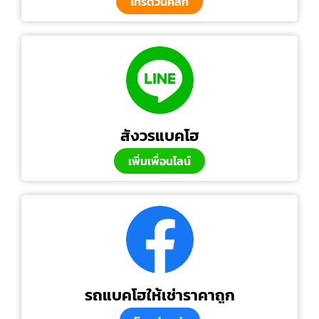
โทรด่วนคลิก
สังวรแบคโฮ
เพิ่มเพื่อนไลน์
รถแบคโฮให้เช่าราคาถูก