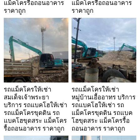
แม็คโครรื้อถอนอาคาร
แม็คโครรื้อถอนอาคาร
ราคาถูก
ราคาถูก
รถแม็คโครให้เช่า
รถแม็คโครให้เช่า
สมเด็จเจ้าพระยา
หมู่บ้านเอื้ออาทร บริการ
บริการ รถแบคโฮให้เช่า
รถแบคโฮให้เช่า รถ
รถแม็คโครขุดดิน รถ
แม็คโครขุดดิน รถแบค
แบคโฮขุดสระ แม็คโคร
โฮขุดสระ แม็คโครรื้อ
รื้อถอนอาคาร ราคาถูก
ถอนอาคาร ราคาถูก