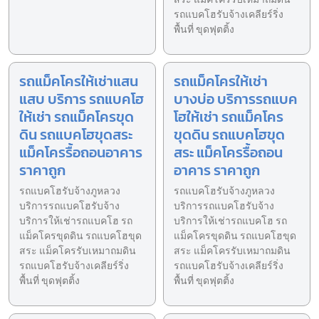
รถแบคโฮรับจ้างเคลียร์ริ่ง
พื้นที่ ขุดฟุตติ้ง
รถแม็คโครให้เช่าแสน
รถแม็คโครให้เช่า
แสบ บริการ รถแบคโฮ
บางบ่อ บริการรถแบค
ให้เช่า รถแม็คโครขุด
โฮให้เช่า รถแม็คโคร
ดิน รถแบคโฮขุดสระ
ขุดดิน รถแบคโฮขุด
แม็คโครรื้อถอนอาคาร
สระ แม็คโครรื้อถอน
ราคาถูก
อาคาร ราคาถูก
รถแบคโฮรับจ้างภูหลวง
รถแบคโฮรับจ้างภูหลวง
บริการรถแบคโฮรับจ้าง
บริการรถแบคโฮรับจ้าง
บริการให้เช่ารถแบคโฮ รถ
บริการให้เช่ารถแบคโฮ รถ
แม็คโครขุดดิน รถแบคโฮขุด
แม็คโครขุดดิน รถแบคโฮขุด
สระ แม็คโครรับเหมาถมดิน
สระ แม็คโครรับเหมาถมดิน
รถแบคโฮรับจ้างเคลียร์ริ่ง
รถแบคโฮรับจ้างเคลียร์ริ่ง
พื้นที่ ขุดฟุตติ้ง
พื้นที่ ขุดฟุตติ้ง