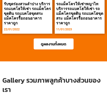
รับขุดร่องสวนลำปาง บริการ
รถแม็คโครให้เช่าพญาไท
รถแบคโฮให้เช่า รถแม็คโคร
บริการรถแบคโฮให้เช่า รถ
ขุดดิน รถแบคโฮขุดสระ
แม็คโครขุดดิน รถแบคโฮขุด
แม็คโครรื้อถอนอาคาร
สระ แม็คโครรื้อถอนอาคาร
ราคาถูก
ราคาถูก
22/01/2022
11/01/2023
ดูผลงานทั้งหมด
Gallery รวมภาพลูกค้าบางส่วนของ
เรา