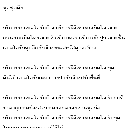
ขุดฟุตติ้ง
บริการรถแบคโฮรับจ้าง บริการให้เช่ารถแบ็คโฮ เจาะ
ถนน รถแม็คโครเจาะหัวเข็ม กดเสาเข็ม แย๊กปูน เจาะพื้น
แบคโฮรับทุบตึก รับจ้างขนเศษวัสดุก่อสร้าง
บริการรถแบคโฮรับจ้าง บริการให้เช่ารถแบคโฮ ขุด
ต้นไม้ แบคโฮรับเหมาถางป่า รับจ้างปรับพื้นที่
บริการรถแบคโฮรับจ้าง บริการให้เช่ารถแบคโฮ รับถมที่
ราคาถูก ขุดร่องสวน ขุดลอกคลอง งานขุดบ่อ
บริการรถแบคโฮรับจ้าง บริการให้เช่ารถแบคโฮ รับขุด
โคกหนองนา ขุดคลองใส้ไก่