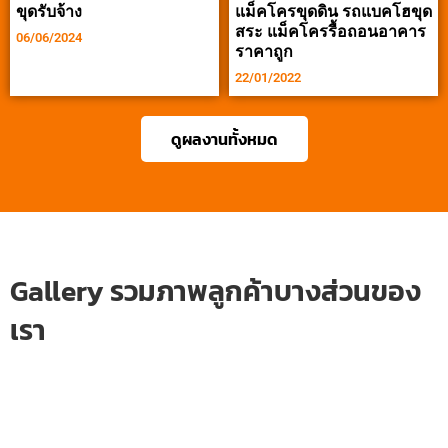
ขุดรับจ้าง
แม็คโครขุดดิน รถแบคโฮขุด
สระ แม็คโครรื้อถอนอาคาร
06/06/2024
ราคาถูก
22/01/2022
ดูผลงานทั้งหมด
Gallery รวมภาพลูกค้าบางส่วนของ
เรา