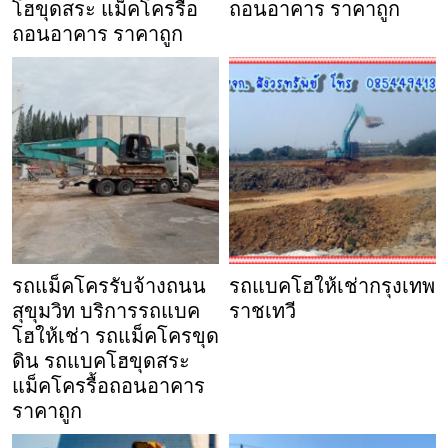
โฮขุดสระ แม็คโครรื้อ
ถอนอาคาร ราคาถูก
ถอนอาคาร ราคาถูก
รถแม็คโครรับจ้างถนน
รถแบคโฮให้เช่ากรุงเทพ
สุขุมวิท บริการรถแบค
ราชเทวี
โฮให้เช่า รถแม็คโครขุด
ดิน รถแบคโฮขุดสระ
แม็คโครรื้อถอนอาคาร
ราคาถูก