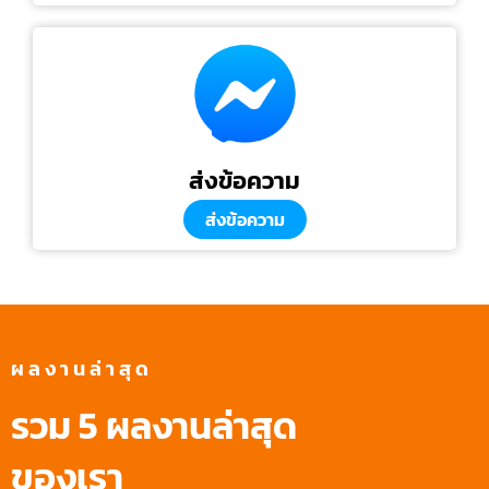
ส่งข้อความ
ส่งข้อความ
ผลงานล่าสุด
รวม 5 ผลงานล่าสุด
ของเรา