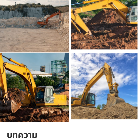
บทความ