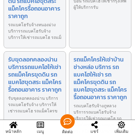
ดิน รถแบคโฮขุดสระ
บอน รถแบคโฮให้เช่ากรุงเทพ
แม็คโครรื้อถอนอาคาร
ผู้ให้บริการรับ
ราคาถูก
รถแบคโฮรับจ้างหนองม่วง
บริการรถแบคโฮรับจ้าง
บริการให้เช่ารถแบคโฮ รถแม็
รับขุดลอกคลองน่าน
รถแม็คโครให้เช่าบ้าน
บริการรถแบคโฮให้เช่า
ช่างหล่อ บริการ รถ
รถแม็คโครขุดดิน รถ
แบคโฮให้เช่า รถ
แบคโฮขุดสระ แม็คโคร
แม็คโครขุดดิน รถ
รื้อถอนอาคาร ราคาถูก
แบคโฮขุดสระ แม็คโคร
รื้อถอนอาคาร ราคาถูก
รับขุดลอกคลองน่าน บริการ
รถแบคโฮรับจ้าง บริการให้
รถแบคโฮรับจ้างภูหลวง
เช่ารถแบคโฮ รถแม็คโครข
บริการรถแบคโฮรับจ้าง
บริการให้เช่ารถแบคโฮ รถ
แม็คโครขุดดิน รถแบคโฮขุด
สระ แม็คโครรับเหมาถมดิน
หน้าหลัก
เมนู
แชร์
เพิ่มเติม
ติดต่อ