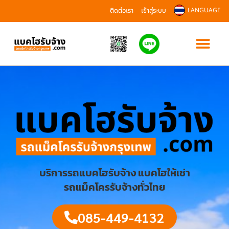
ติดต่อเรา
เข้าสู่ระบบ
LANGUAGE
บริการรถแบคโฮรับจ้าง แบคโฮให้เช่า
รถแม็คโครรับจ้างทั่วไทย
085-449-4132