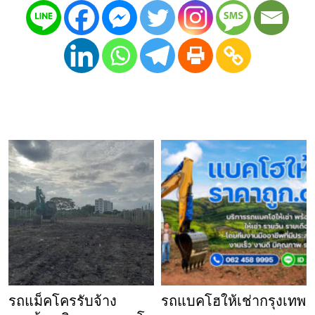
รถแม็คโครรับจ้าง
รถแบคโฮให้เช่ากรุงเทพ