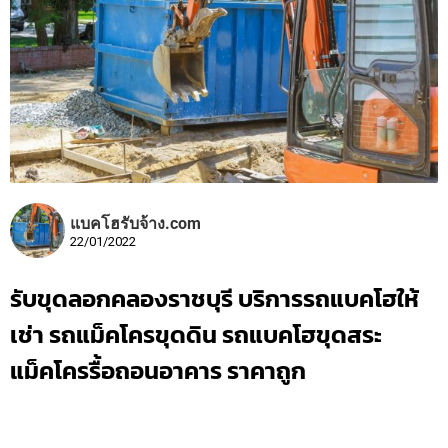
แบคโฮรับจ้าง.com
22/01/2022
รับขุดลอกคลองราชบุรี บริการรถแบคโฮให้
เช่า รถแม็คโครขุดดิน รถแบคโฮขุดสระ
แม็คโครรื้อถอนอาคาร ราคาถูก