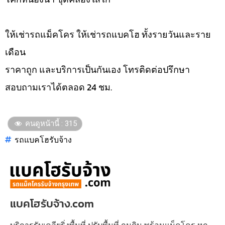
ให้เช่ารถแม็คโคร ให้เช่ารถแบคโฮ ทั้งรายวันและราย
เดือน
ราคาถูก และบริการเป็นกันเอง โทรติดต่อปรึกษา
สอบถามเราได้ตลอด 24 ชม.
คนดูหน้านี้ :
315
รถแบคโฮรับจ้าง
แบคโฮรับจ้าง.com
บริการรับเคลียริ่งพื้นที่ ปรับพื้นที่ ถมดิน พร้อมแม็คโคร หก