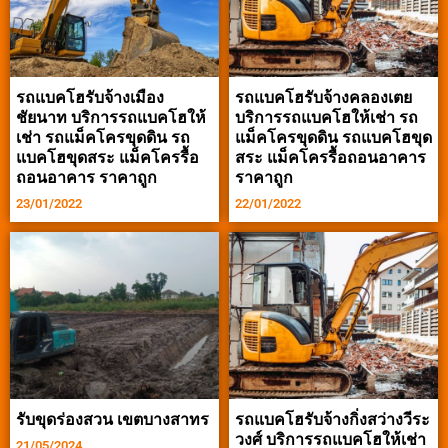
รถแบคโฮรับจ้างเมือง
รถแบคโฮรับจ้างคลองเตย
ชัยนาท บริการรถแบคโฮให้
บริการรถแบคโฮให้เช่า รถ
เช่า รถแม็คโครขุดดิน รถ
แม็คโครขุดดิน รถแบคโฮขุด
แบคโฮขุดสระ แม็คโครรื้อ
สระ แม็คโครรื้อถอนอาคาร
ถอนอาคาร ราคาถูก
ราคาถูก
23/01/2022
22/01/2022
รับขุดร่องสวน เขตบางสาทร
รถแบคโฮรับจ้างกิ่งสว่างวีระ
วงศ์ บริการรถแบคโฮให้เช่า
21/05/2024