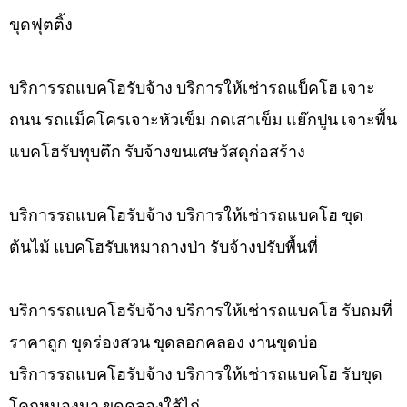
ขุดฟุตติ้ง
บริการรถแบคโฮรับจ้าง บริการให้เช่ารถแบ็คโฮ เจาะ
ถนน รถแม็คโครเจาะหัวเข็ม กดเสาเข็ม แย๊กปูน เจาะพื้น
แบคโฮรับทุบตึก รับจ้างขนเศษวัสดุก่อสร้าง
บริการรถแบคโฮรับจ้าง บริการให้เช่ารถแบคโฮ ขุด
ต้นไม้ แบคโฮรับเหมาถางป่า รับจ้างปรับพื้นที่
บริการรถแบคโฮรับจ้าง บริการให้เช่ารถแบคโฮ รับถมที่
ราคาถูก ขุดร่องสวน ขุดลอกคลอง งานขุดบ่อ
บริการรถแบคโฮรับจ้าง บริการให้เช่ารถแบคโฮ รับขุด
โคกหนองนา ขุดคลองใส้ไก่