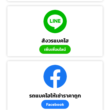
สังวรแบคโฮ
เพิ่มเพื่อนไลน์
รถแบคโฮให้เช่าราคาถูก
Facebook