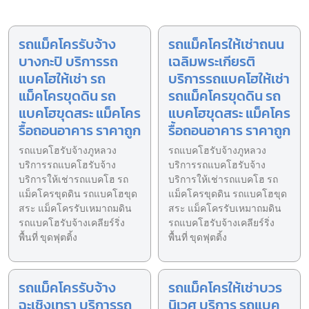
รถแม็คโครรับจ้าง
รถแม็คโครให้เช่าถนน
บางกะปิ บริการรถ
เฉลิมพระเกียรติ
แบคโฮให้เช่า รถ
บริการรถแบคโฮให้เช่า
แม็คโครขุดดิน รถ
รถแม็คโครขุดดิน รถ
แบคโฮขุดสระ แม็คโคร
แบคโฮขุดสระ แม็คโคร
รื้อถอนอาคาร ราคาถูก
รื้อถอนอาคาร ราคาถูก
รถแบคโฮรับจ้างภูหลวง
รถแบคโฮรับจ้างภูหลวง
บริการรถแบคโฮรับจ้าง
บริการรถแบคโฮรับจ้าง
บริการให้เช่ารถแบคโฮ รถ
บริการให้เช่ารถแบคโฮ รถ
แม็คโครขุดดิน รถแบคโฮขุด
แม็คโครขุดดิน รถแบคโฮขุด
สระ แม็คโครรับเหมาถมดิน
สระ แม็คโครรับเหมาถมดิน
รถแบคโฮรับจ้างเคลียร์ริ่ง
รถแบคโฮรับจ้างเคลียร์ริ่ง
พื้นที่ ขุดฟุตติ้ง
พื้นที่ ขุดฟุตติ้ง
รถแม็คโครรับจ้าง
รถแม็คโครให้เช่าบวร
ฉะเชิงเทรา บริการรถ
นิเวศ บริการ รถแบค