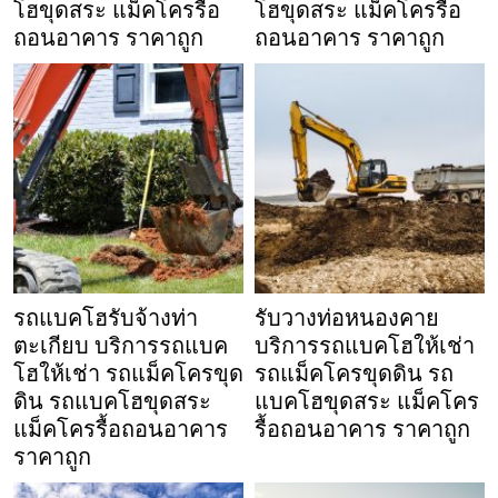
โฮขุดสระ แม็คโครรื้อ
โฮขุดสระ แม็คโครรื้อ
ถอนอาคาร ราคาถูก
ถอนอาคาร ราคาถูก
รถแบคโฮรับจ้างท่า
รับวางท่อหนองคาย
ตะเกียบ บริการรถแบค
บริการรถแบคโฮให้เช่า
โฮให้เช่า รถแม็คโครขุด
รถแม็คโครขุดดิน รถ
ดิน รถแบคโฮขุดสระ
แบคโฮขุดสระ แม็คโคร
แม็คโครรื้อถอนอาคาร
รื้อถอนอาคาร ราคาถูก
ราคาถูก