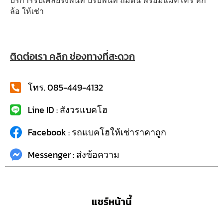
ล้อ ให้เช่า
ติดต่อเรา คลิก ช่องทางที่สะดวก
โทร. 085-449-4132
Line ID : สังวรแบคโฮ
Facebook : รถแบคโฮให้เช่าราคาถูก
Messenger : ส่งข้อความ
แชร์หน้านี้