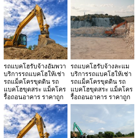
รถแบคโฮรับจ้างอัมพวา
รถแบคโฮรับจ้างละแม
บริการรถแบคโฮให้เช่า
บริการรถแบคโฮให้เช่า
รถแม็คโครขุดดิน รถ
รถแม็คโครขุดดิน รถ
แบคโฮขุดสระ แม็คโคร
แบคโฮขุดสระ แม็คโคร
รื้อถอนอาคาร ราคาถูก
รื้อถอนอาคาร ราคาถูก