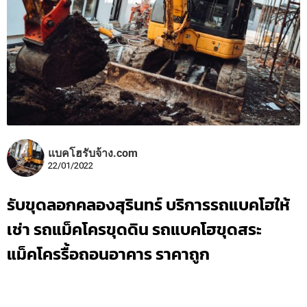
แบคโฮรับจ้าง.com
22/01/2022
รับขุดลอกคลองสุรินทร์ บริการรถแบคโฮให้
เช่า รถแม็คโครขุดดิน รถแบคโฮขุดสระ
แม็คโครรื้อถอนอาคาร ราคาถูก