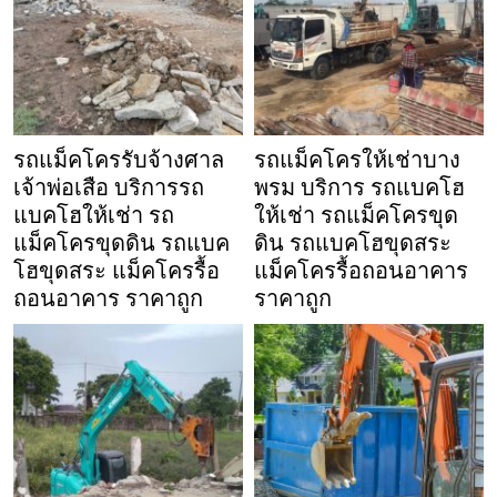
รถแม็คโครรับจ้างศาล
รถแม็คโครให้เช่าบาง
เจ้าพ่อเสือ บริการรถ
พรม บริการ รถแบคโฮ
แบคโฮให้เช่า รถ
ให้เช่า รถแม็คโครขุด
แม็คโครขุดดิน รถแบค
ดิน รถแบคโฮขุดสระ
โฮขุดสระ แม็คโครรื้อ
แม็คโครรื้อถอนอาคาร
ถอนอาคาร ราคาถูก
ราคาถูก