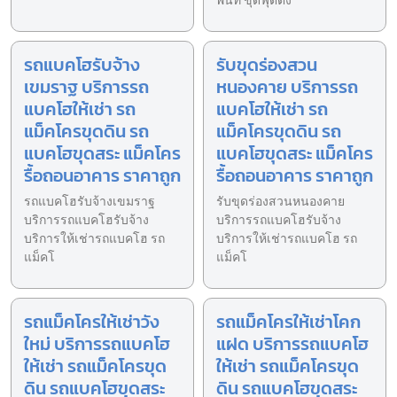
พื้นที่ ขุดฟุตติ้ง
รถแบคโฮรับจ้าง
รับขุดร่องสวน
เขมราฐ บริการรถ
หนองคาย บริการรถ
แบคโฮให้เช่า รถ
แบคโฮให้เช่า รถ
แม็คโครขุดดิน รถ
แม็คโครขุดดิน รถ
แบคโฮขุดสระ แม็คโคร
แบคโฮขุดสระ แม็คโคร
รื้อถอนอาคาร ราคาถูก
รื้อถอนอาคาร ราคาถูก
รถแบคโฮรับจ้างเขมราฐ
รับขุดร่องสวนหนองคาย
บริการรถแบคโฮรับจ้าง
บริการรถแบคโฮรับจ้าง
บริการให้เช่ารถแบคโฮ รถ
บริการให้เช่ารถแบคโฮ รถ
แม็คโ
แม็คโ
รถแม็คโครให้เช่าวัง
รถแม็คโครให้เช่าโคก
ใหม่ บริการรถแบคโฮ
แฝด บริการรถแบคโฮ
ให้เช่า รถแม็คโครขุด
ให้เช่า รถแม็คโครขุด
ดิน รถแบคโฮขุดสระ
ดิน รถแบคโฮขุดสระ