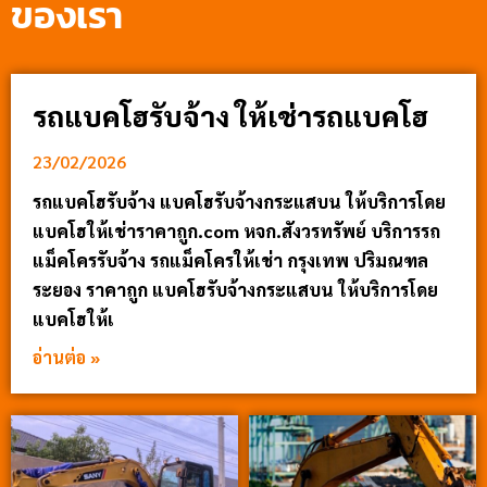
ของเรา
รถแบคโฮรับจ้าง ให้เช่ารถแบคโฮ
23/02/2026
รถแบคโฮรับจ้าง แบคโฮรับจ้างกระแสบน ให้บริการโดย
แบคโฮให้เช่าราคาถูก.com หจก.สังวรทรัพย์ บริการรถ
แม็คโครรับจ้าง รถแม็คโครให้เช่า กรุงเทพ ปริมณฑล
ระยอง ราคาถูก แบคโฮรับจ้างกระแสบน ให้บริการโดย
แบคโฮให้เ
อ่านต่อ »