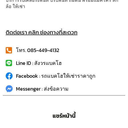
ล้อ ให้เช่า
ติดต่อเรา คลิก ช่องทางที่สะดวก
โทร. 085-449-4132
Line ID : สังวรแบคโฮ
Facebook : รถแบคโฮให้เช่าราคาถูก
Messenger : ส่งข้อความ
แชร์หน้านี้