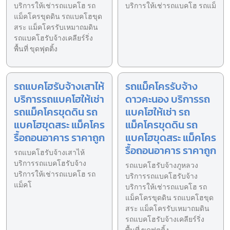
บริการให้เช่ารถแบคโฮ รถ
บริการให้เช่ารถแบคโฮ รถแม็
แม็คโครขุดดิน รถแบคโฮขุด
สระ แม็คโครรับเหมาถมดิน
รถแบคโฮรับจ้างเคลียร์ริ่ง
พื้นที่ ขุดฟุตติ้ง
รถแบคโฮรับจ้างเสาไห้
รถแม็คโครรับจ้าง
บริการรถแบคโฮให้เช่า
ดาวคะนอง บริการรถ
รถแม็คโครขุดดิน รถ
แบคโฮให้เช่า รถ
แบคโฮขุดสระ แม็คโคร
แม็คโครขุดดิน รถ
รื้อถอนอาคาร ราคาถูก
แบคโฮขุดสระ แม็คโคร
รื้อถอนอาคาร ราคาถูก
รถแบคโฮรับจ้างเสาไห้
บริการรถแบคโฮรับจ้าง
รถแบคโฮรับจ้างภูหลวง
บริการให้เช่ารถแบคโฮ รถ
บริการรถแบคโฮรับจ้าง
แม็คโ
บริการให้เช่ารถแบคโฮ รถ
แม็คโครขุดดิน รถแบคโฮขุด
สระ แม็คโครรับเหมาถมดิน
รถแบคโฮรับจ้างเคลียร์ริ่ง