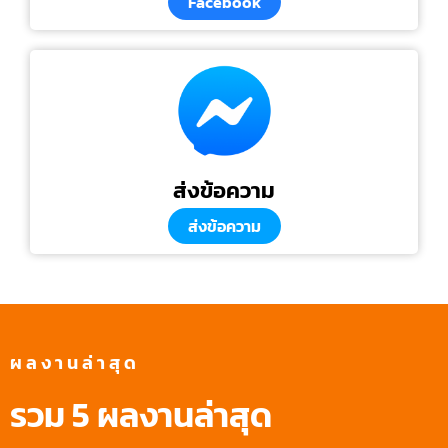
Facebook
ส่งข้อความ
ส่งข้อความ
ผลงานล่าสุด
รวม 5 ผลงานล่าสุด