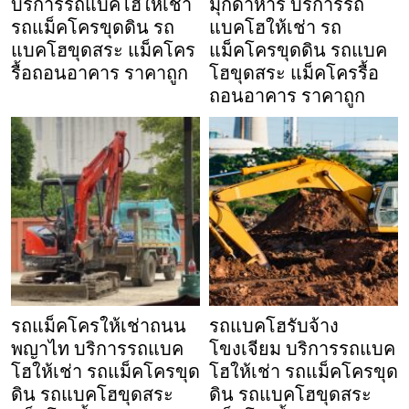
บริการรถแบคโฮให้เช่า
มุกดาหาร บริการรถ
รถแม็คโครขุดดิน รถ
แบคโฮให้เช่า รถ
แบคโฮขุดสระ แม็คโคร
แม็คโครขุดดิน รถแบค
รื้อถอนอาคาร ราคาถูก
โฮขุดสระ แม็คโครรื้อ
ถอนอาคาร ราคาถูก
รถแม็คโครให้เช่าถนน
รถแบคโฮรับจ้าง
พญาไท บริการรถแบค
โขงเจียม บริการรถแบค
โฮให้เช่า รถแม็คโครขุด
โฮให้เช่า รถแม็คโครขุด
ดิน รถแบคโฮขุดสระ
ดิน รถแบคโฮขุดสระ