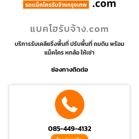
แบคโฮรับจ้าง.com
บริการรับเคลียริ่งพื้นที่ ปรับพื้นที่ ถมดิน พร้อม
แม็คโคร หกล้อ ให้เช่า
ช่องทางติดต่อ
085-449-4132