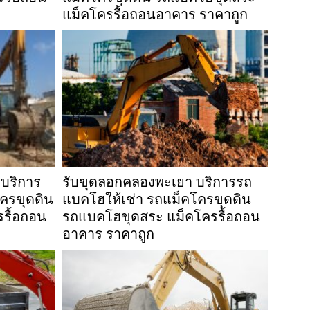
แม็คโครรื้อถอนอาคาร ราคาถูก
 บริการ
รับขุดลอกคลองพะเยา บริการรถ
ครขุดดิน
แบคโฮให้เช่า รถแม็คโครขุดดิน
รื้อถอน
รถแบคโฮขุดสระ แม็คโครรื้อถอน
อาคาร ราคาถูก