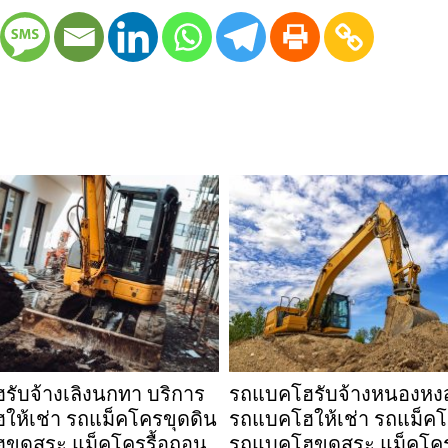
ับจ้างเลิงนกทา บริการ
รถแบคโฮรับจ้างหนองหงส
ห้เช่า รถแม็คโครขุดดิน
รถแบคโฮให้เช่า รถแม็คโ
ขุดสระ แม็คโครรื้อถอน
รถแบคโฮขุดสระ แม็คโคร