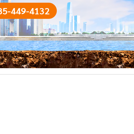
85-449-4132