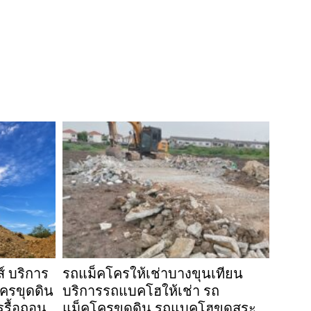
์ บริการ
รถแม็คโครให้เช่าบางขุนเทียน
ครขุดดิน
บริการรถแบคโฮให้เช่า รถ
รื้อถอน
แม็คโครขุดดิน รถแบคโฮขุดสระ