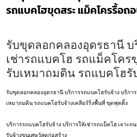
รถแบคโฮขุดสระ แม็คโครรื้อถ
รับขุดลอกคลองอุดรธานี บร
เช่ารถแบคโฮ รถแม็คโครข
รับเหมาถมดิน รถแบคโฮรับจ้าง
รับขุดลอกคลองอุดรธานี บริการรถแบคโฮรับจ้าง บริกา
เหมาถมดิน รถแบคโฮรับจ้างเคลียร์ริ่งพื้นที่ ขุดฟุตติ้ง
บริการรถแบคโฮรับจ้าง บริการให้เช่ารถแบ็คโฮ เจาะถนน
รับจ้างขนเศษวัสดุก่อสร้าง