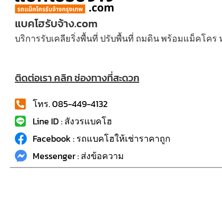
แบคโฮรับจ้าง.com
บริการรับเคลียริ่งพื้นที่ ปรับพื้นที่ ถมดิน พร้อมแม็คโคร 
ติดต่อเรา คลิก ช่องทางที่สะดวก
โทร. 085-449-4132
Line ID : สังวรแบคโฮ
Facebook : รถแบคโฮให้เช่าราคาถูก
Messenger : ส่งข้อความ