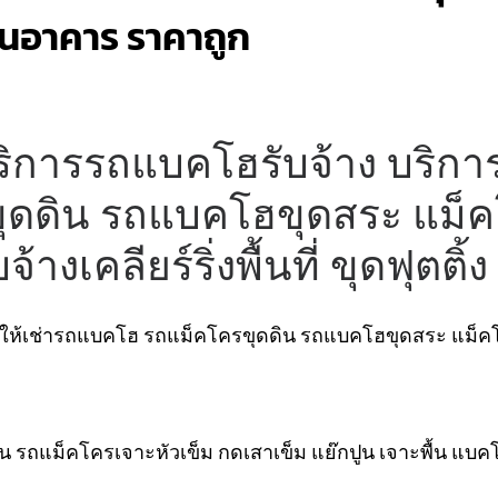
อนอาคาร ราคาถูก
ิการรถแบคโฮรับจ้าง บริการ
ุดดิน รถแบคโฮขุดสระ แม็
เคลียร์ริ่งพื้นที่ ขุดฟุตติ้ง
รให้เช่ารถแบคโฮ รถแม็คโครขุดดิน รถแบคโฮขุดสระ แม็ค
 รถแม็คโครเจาะหัวเข็ม กดเสาเข็ม แย๊กปูน เจาะพื้น แบคโ