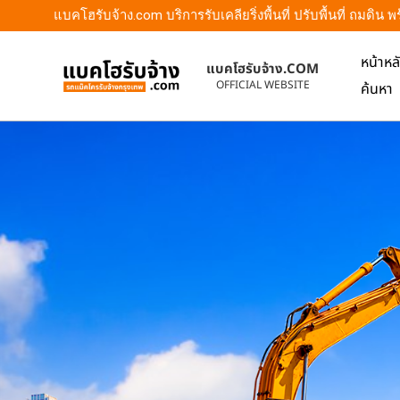
แบคโฮรับจ้าง.com บริการรับเคลียริ่งพื้นที่ ปรับพื้นที่ ถมดิ
หน้าหล
แบคโฮรับจ้าง.COM
OFFICIAL WEBSITE
ค้นหา