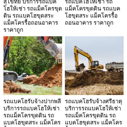
สุโขทัย บริการรถแบค
รถแบคโฮให้เช่า รถ
โฮให้เช่า รถแม็คโครขุด
แม็คโครขุดดิน รถแบค
ดิน รถแบคโฮขุดสระ
โฮขุดสระ แม็คโครรื้อ
แม็คโครรื้อถอนอาคาร
ถอนอาคาร ราคาถูก
ราคาถูก
รถแบคโฮรับจ้างปากพลี
รถแบคโฮรับจ้างศรีธาตุ
บริการรถแบคโฮให้เช่า
บริการรถแบคโฮให้เช่า
รถแม็คโครขุดดิน รถ
รถแม็คโครขุดดิน รถ
แบคโฮขุดสระ แม็คโคร
แบคโฮขุดสระ แม็คโคร