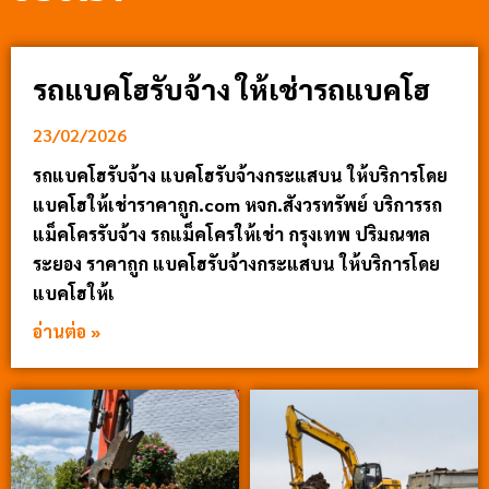
รถแบคโฮรับจ้าง ให้เช่ารถแบคโฮ
23/02/2026
รถแบคโฮรับจ้าง แบคโฮรับจ้างกระแสบน ให้บริการโดย
แบคโฮให้เช่าราคาถูก.com หจก.สังวรทรัพย์ บริการรถ
แม็คโครรับจ้าง รถแม็คโครให้เช่า กรุงเทพ ปริมณฑล
ระยอง ราคาถูก แบคโฮรับจ้างกระแสบน ให้บริการโดย
แบคโฮให้เ
อ่านต่อ »