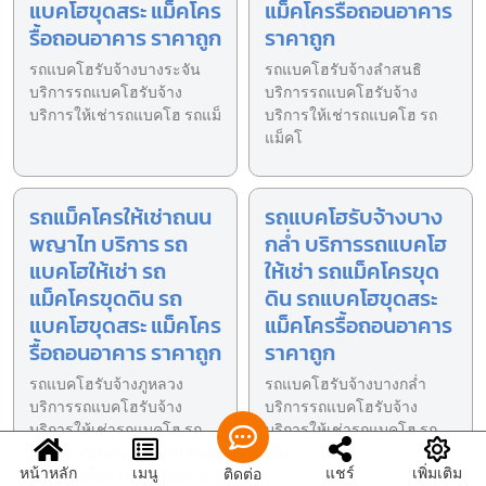
แบคโฮขุดสระ แม็คโคร
แม็คโครรื้อถอนอาคาร
รื้อถอนอาคาร ราคาถูก
ราคาถูก
รถแบคโฮรับจ้างบางระจัน
รถแบคโฮรับจ้างลำสนธิ
บริการรถแบคโฮรับจ้าง
บริการรถแบคโฮรับจ้าง
บริการให้เช่ารถแบคโฮ รถแม็
บริการให้เช่ารถแบคโฮ รถ
แม็คโ
รถแม็คโครให้เช่าถนน
รถแบคโฮรับจ้างบาง
พญาไท บริการ รถ
กล่ำ บริการรถแบคโฮ
แบคโฮให้เช่า รถ
ให้เช่า รถแม็คโครขุด
แม็คโครขุดดิน รถ
ดิน รถแบคโฮขุดสระ
แบคโฮขุดสระ แม็คโคร
แม็คโครรื้อถอนอาคาร
รื้อถอนอาคาร ราคาถูก
ราคาถูก
รถแบคโฮรับจ้างภูหลวง
รถแบคโฮรับจ้างบางกล่ำ
บริการรถแบคโฮรับจ้าง
บริการรถแบคโฮรับจ้าง
บริการให้เช่ารถแบคโฮ รถ
บริการให้เช่ารถแบคโฮ รถ
แม็คโครขุดดิน รถแบคโฮขุด
แม็ค
หน้าหลัก
เมนู
แชร์
เพิ่มเติม
ติดต่อ
สระ แม็คโครรับเหมาถมดิน