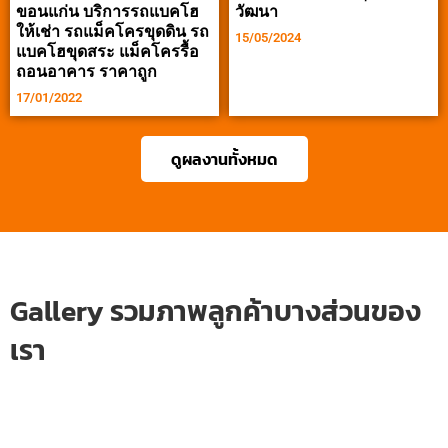
ขอนแก่น บริการรถแบคโฮ
วัฒนา
ให้เช่า รถแม็คโครขุดดิน รถ
15/05/2024
แบคโฮขุดสระ แม็คโครรื้อ
ถอนอาคาร ราคาถูก
17/01/2022
ดูผลงานทั้งหมด
Gallery รวมภาพลูกค้าบางส่วนของ
เรา