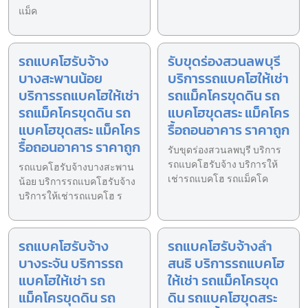
แม็ค
รถแบคโฮรับจ้าง
รับขุดร่องสวนลพบุรี
บางสะพานน้อย
บริการรถแบคโฮให้เช่า
บริการรถแบคโฮให้เช่า
รถแม็คโครขุดดิน รถ
รถแม็คโครขุดดิน รถ
แบคโฮขุดสระ แม็คโคร
แบคโฮขุดสระ แม็คโคร
รื้อถอนอาคาร ราคาถูก
รื้อถอนอาคาร ราคาถูก
รับขุดร่องสวนลพบุรี บริการ
รถแบคโฮรับจ้าง บริการให้
รถแบคโฮรับจ้างบางสะพาน
เช่ารถแบคโฮ รถแม็คโค
น้อย บริการรถแบคโฮรับจ้าง
บริการให้เช่ารถแบคโฮ ร
รถแบคโฮรับจ้าง
รถแบคโฮรับจ้างลำ
บางระจัน บริการรถ
สนธิ บริการรถแบคโฮ
แบคโฮให้เช่า รถ
ให้เช่า รถแม็คโครขุด
แม็คโครขุดดิน รถ
ดิน รถแบคโฮขุดสระ