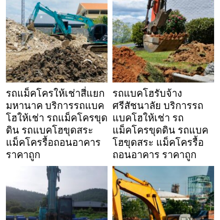
รถแม็คโครให้เช่าสี่แยก
รถแบคโฮรับจ้าง
มหานาค บริการรถแบค
ศรีสัชนาลัย บริการรถ
โฮให้เช่า รถแม็คโครขุด
แบคโฮให้เช่า รถ
ดิน รถแบคโฮขุดสระ
แม็คโครขุดดิน รถแบค
แม็คโครรื้อถอนอาคาร
โฮขุดสระ แม็คโครรื้อ
ราคาถูก
ถอนอาคาร ราคาถูก