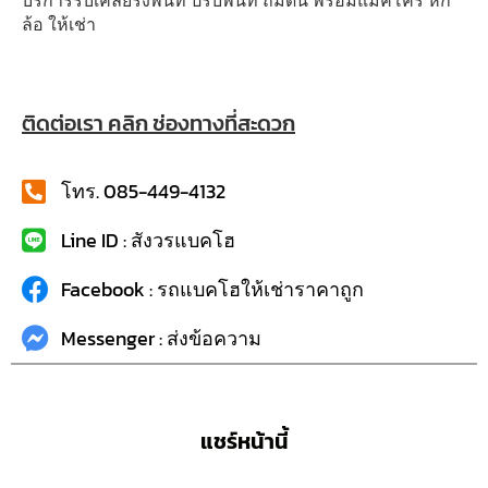
ล้อ ให้เช่า
ติดต่อเรา คลิก ช่องทางที่สะดวก
โทร. 085-449-4132
Line ID : สังวรแบคโฮ
Facebook : รถแบคโฮให้เช่าราคาถูก
Messenger : ส่งข้อความ
แชร์หน้านี้