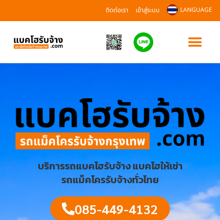
ติดต่อเรา
เข้าสู่ระบบ
LANGUAGE
บริการรถแบคโฮรับจ้าง แบคโฮให้เช่า
รถแม็คโครรับจ้างทั่วไทย
085-449-4132