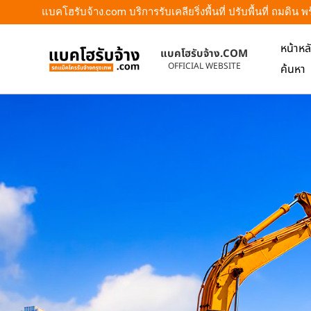
แบคโฮรับจ้าง.com บริการรับเคลียริ่งพื้นที่ ปรับพื้นที่ ถมดิ
หน้าหล
แบคโฮรับจ้าง.COM
OFFICIAL WEBSITE
ค้นหา