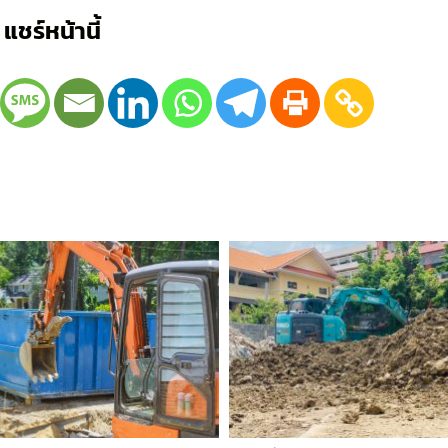
แชร์หน้านี้