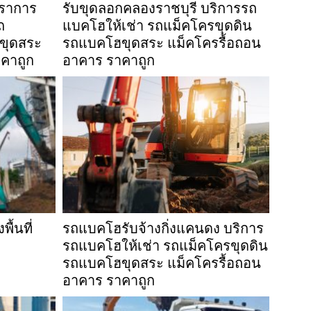
ปราการ
รับขุดลอกคลองราชบุรี บริการรถ
ถ
แบคโฮให้เช่า รถแม็คโครขุดดิน
ขุดสระ
รถแบคโฮขุดสระ แม็คโครรื้อถอน
คาถูก
อาคาร ราคาถูก
พื้นที่
รถแบคโฮรับจ้างกิ่งแคนดง บริการ
รถแบคโฮให้เช่า รถแม็คโครขุดดิน
รถแบคโฮขุดสระ แม็คโครรื้อถอน
อาคาร ราคาถูก