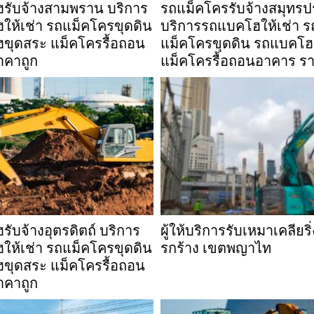
รับจ้างสามพราน บริการ
รถแม็คโครรับจ้างสมุทร
ห้เช่า รถแม็คโครขุดดิน
บริการรถแบคโฮให้เช่า ร
ขุดสระ แม็คโครรื้อถอน
แม็คโครขุดดิน รถแบคโฮ
าคาถูก
แม็คโครรื้อถอนอาคาร รา
ับจ้างอุตรดิตถ์ บริการ
ผู้ให้บริการรับเหมาเคลียริ่ง
ห้เช่า รถแม็คโครขุดดิน
รกร้าง เขตพญาไท
ขุดสระ แม็คโครรื้อถอน
าคาถูก