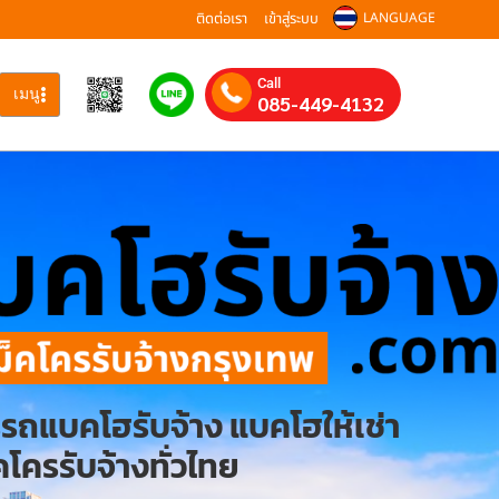
ติดต่อเรา
เข้าสู่ระบบ
LANGUAGE
Call
เมนู
085-449-4132
รรถแบคโฮรับจ้าง แบคโฮให้เช่า
โครรับจ้างทั่วไทย