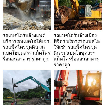
รถแบคโฮรับจ้างแพร่
รถแบคโฮรับจ้างเมือง
บริการรถแบคโฮให้เช่า
พิจิตร บริการรถแบคโฮ
รถแม็คโครขุดดิน รถ
ให้เช่า รถแม็คโครขุด
แบคโฮขุดสระ แม็คโคร
ดิน รถแบคโฮขุดสระ
รื้อถอนอาคาร ราคาถูก
แม็คโครรื้อถอนอาคาร
ราคาถูก