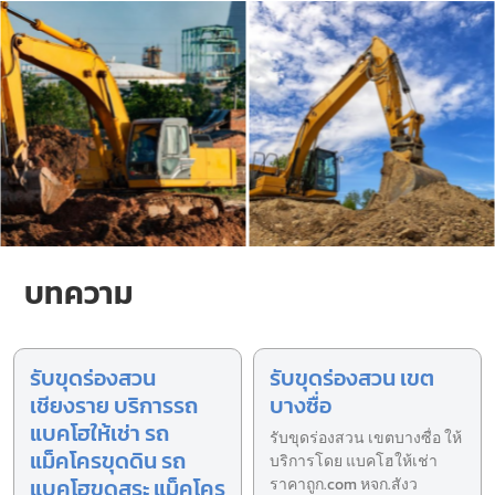
บทความ
รับขุดร่องสวน
รับขุดร่องสวน เขต
เชียงราย บริการรถ
บางซื่อ
แบคโฮให้เช่า รถ
รับขุดร่องสวน เขตบางซื่อ ให้
แม็คโครขุดดิน รถ
บริการโดย แบคโฮให้เช่า
แบคโฮขุดสระ แม็คโคร
ราคาถูก.com หจก.สังว