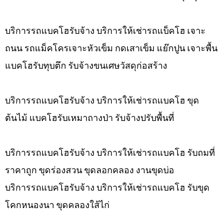
บริการรถแบคโฮรับจ้าง บริการให้เช่ารถแบ็คโฮ เจาะ
ถนน รถแม็คโครเจาะหัวเข็ม กดเสาเข็ม แย๊กปูน เจาะพื้น
แบคโฮรับทุบตึก รับจ้างขนเศษวัสดุก่อสร้าง
บริการรถแบคโฮรับจ้าง บริการให้เช่ารถแบคโฮ ขุด
ต้นไม้ แบคโฮรับเหมาถางป่า รับจ้างปรับพื้นที่
บริการรถแบคโฮรับจ้าง บริการให้เช่ารถแบคโฮ รับถมที่
ราคาถูก ขุดร่องสวน ขุดลอกคลอง งานขุดบ่อ
บริการรถแบคโฮรับจ้าง บริการให้เช่ารถแบคโฮ รับขุด
โคกหนองนา ขุดคลองใส้ไก่