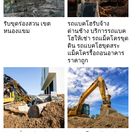
รับขุดร่องสวน เขต
รถแบคโฮรับจ้าง
หนองแขม
ด่านช้าง บริการรถแบค
โฮให้เช่า รถแม็คโครขุด
ดิน รถแบคโฮขุดสระ
แม็คโครรื้อถอนอาคาร
ราคาถูก