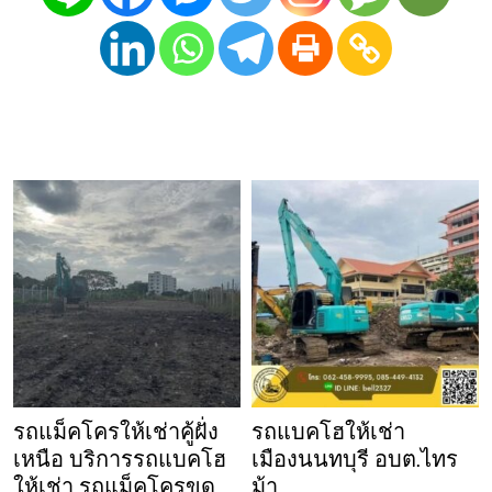
รถแม็คโครให้เช่าคู้ฝั่ง
รถแบคโฮให้เช่า
เหนือ บริการรถแบคโฮ
เมืองนนทบุรี อบต.ไทร
ให้เช่า รถแม็คโครขุด
ม้า