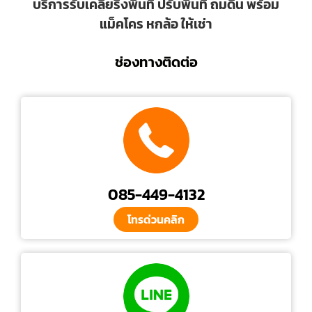
บริการรับเคลียริ่งพื้นที่ ปรับพื้นที่ ถมดิน พร้อม
แม็คโคร หกล้อ ให้เช่า
ช่องทางติดต่อ
085-449-4132
โทรด่วนคลิก