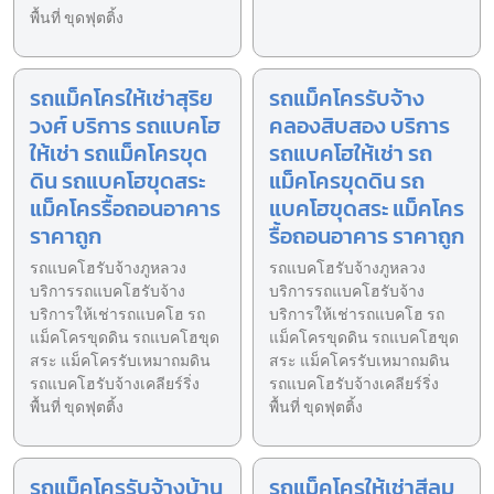
พื้นที่ ขุดฟุตติ้ง
รถแม็คโครให้เช่าสุริย
รถแม็คโครรับจ้าง
วงศ์ บริการ รถแบคโฮ
คลองสิบสอง บริการ
ให้เช่า รถแม็คโครขุด
รถแบคโฮให้เช่า รถ
ดิน รถแบคโฮขุดสระ
แม็คโครขุดดิน รถ
แม็คโครรื้อถอนอาคาร
แบคโฮขุดสระ แม็คโคร
ราคาถูก
รื้อถอนอาคาร ราคาถูก
รถแบคโฮรับจ้างภูหลวง
รถแบคโฮรับจ้างภูหลวง
บริการรถแบคโฮรับจ้าง
บริการรถแบคโฮรับจ้าง
บริการให้เช่ารถแบคโฮ รถ
บริการให้เช่ารถแบคโฮ รถ
แม็คโครขุดดิน รถแบคโฮขุด
แม็คโครขุดดิน รถแบคโฮขุด
สระ แม็คโครรับเหมาถมดิน
สระ แม็คโครรับเหมาถมดิน
รถแบคโฮรับจ้างเคลียร์ริ่ง
รถแบคโฮรับจ้างเคลียร์ริ่ง
พื้นที่ ขุดฟุตติ้ง
พื้นที่ ขุดฟุตติ้ง
รถแม็คโครรับจ้างบ้าน
รถแม็คโครให้เช่าสีลม