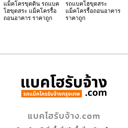
แม็คโครขุดดิน รถแบค
รถแบคโฮขุดสระ
โฮขุดสระ แม็คโครรื้อ
แม็คโครรื้อถอนอาคาร
ถอนอาคาร ราคาถูก
ราคาถูก
แบคโฮรับจ้าง.com