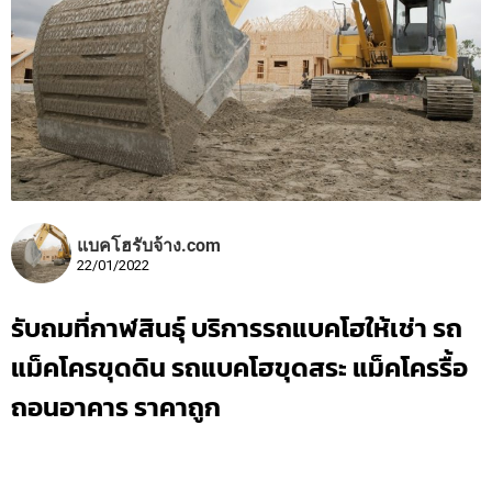
แบคโฮรับจ้าง.com
22/01/2022
รับถมที่กาฬสินธุ์ บริการรถแบคโฮให้เช่า รถ
แม็คโครขุดดิน รถแบคโฮขุดสระ แม็คโครรื้อ
ถอนอาคาร ราคาถูก