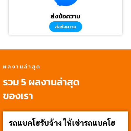
ส่งข้อความ
ส่งข้อความ
ผลงานล่าสุด
รวม 5 ผลงานล่าสุด
ของเรา
รถแบคโฮรับจ้าง ให้เช่ารถแบคโฮ