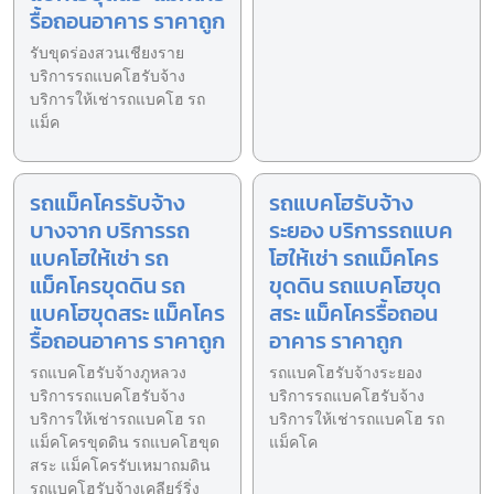
รื้อถอนอาคาร ราคาถูก
รับขุดร่องสวนเชียงราย
บริการรถแบคโฮรับจ้าง
บริการให้เช่ารถแบคโฮ รถ
แม็ค
รถแม็คโครรับจ้าง
รถแบคโฮรับจ้าง
บางจาก บริการรถ
ระยอง บริการรถแบค
แบคโฮให้เช่า รถ
โฮให้เช่า รถแม็คโคร
แม็คโครขุดดิน รถ
ขุดดิน รถแบคโฮขุด
แบคโฮขุดสระ แม็คโคร
สระ แม็คโครรื้อถอน
รื้อถอนอาคาร ราคาถูก
อาคาร ราคาถูก
รถแบคโฮรับจ้างภูหลวง
รถแบคโฮรับจ้างระยอง
บริการรถแบคโฮรับจ้าง
บริการรถแบคโฮรับจ้าง
บริการให้เช่ารถแบคโฮ รถ
บริการให้เช่ารถแบคโฮ รถ
แม็คโครขุดดิน รถแบคโฮขุด
แม็คโค
สระ แม็คโครรับเหมาถมดิน
รถแบคโฮรับจ้างเคลียร์ริ่ง