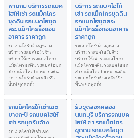
พานถม บริการรถแบค
บริการ รถแบคโฮให้
โฮให้เช่า รถแม็คโคร
เช่า รถแม็คโครขุดดิน
ขุดดิน รถแบคโฮขุด
รถแบคโฮขุดสระ
สระ แม็คโครรื้อถอน
แม็คโครรื้อถอนอาคาร
อาคาร ราคาถูก
ราคาถูก
รถแบคโฮรับจ้างภูหลวง
รถแบคโฮรับจ้างภูหลวง
บริการรถแบคโฮรับจ้าง
บริการรถแบคโฮรับจ้าง
บริการให้เช่ารถแบคโฮ รถ
บริการให้เช่ารถแบคโฮ รถ
แม็คโครขุดดิน รถแบคโฮขุด
แม็คโครขุดดิน รถแบคโฮขุด
สระ แม็คโครรับเหมาถมดิน
สระ แม็คโครรับเหมาถมดิน
รถแบคโฮรับจ้างเคลียร์ริ่ง
รถแบคโฮรับจ้างเคลียร์ริ่ง
พื้นที่ ขุดฟุตติ้ง
พื้นที่ ขุดฟุตติ้ง
รถแม็คโครให้เช่าเขต
รับขุดลอกคลอง
บางกะปิ รถแบคโฮให้
นนทบุรี บริการรถแบค
เช่า รถขุดรับจ้าง
โฮให้เช่า รถแม็คโคร
ขุดดิน รถแบคโฮขุด
รถแม็คโครให้เช่าเขต
สระ แม็คโครรื้อถอน
บางกะปิ บริการให้เช่ารถ