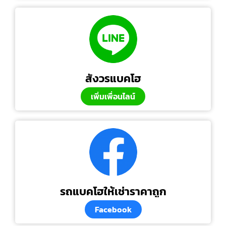
สังวรแบคโฮ
เพิ่มเพื่อนไลน์
รถแบคโฮให้เช่าราคาถูก
Facebook