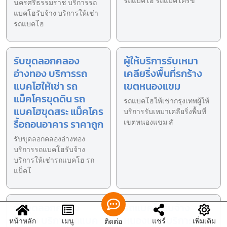
รถแบคโฮ รถแม็คโครข
นครศรีธรรมราช บริการรถ
แบคโฮรับจ้าง บริการให้เช่า
รถแบคโฮ
รับขุดลอกคลอง
ผู้ให้บริการรับเหมา
อ่างทอง บริการรถ
เคลียริ่งพื้นที่รกร้าง
แบคโฮให้เช่า รถ
เขตหนองแขม
แม็คโครขุดดิน รถ
รถแบคโฮให้เช่ากรุงเทพผู้ให้
แบคโฮขุดสระ แม็คโคร
บริการรับเหมาเคลียริ่งพื้นที่
รื้อถอนอาคาร ราคาถูก
เขตหนองแขม สั
รับขุดลอกคลองอ่างทอง
บริการรถแบคโฮรับจ้าง
บริการให้เช่ารถแบคโฮ รถ
แม็คโ
รับขุดลอกคลอง
รถแบคโฮรับจ้าง
โคราช บริการรถแบค
หนองแซง บริการรถ
หน้าหลัก
เมนู
แชร์
เพิ่มเติม
ติดต่อ