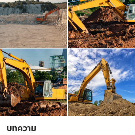
บทความ