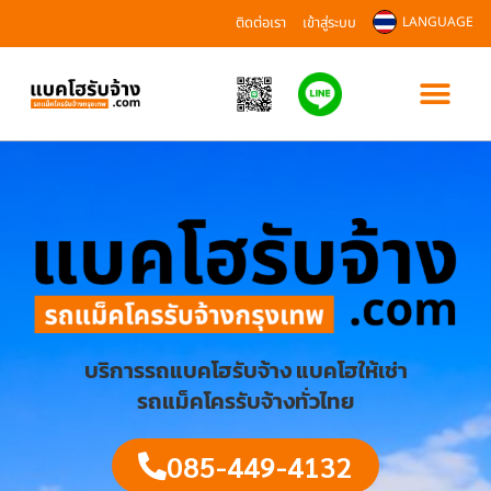
ติดต่อเรา
เข้าสู่ระบบ
LANGUAGE
บริการรถแบคโฮรับจ้าง แบคโฮให้เช่า
รถแม็คโครรับจ้างทั่วไทย
085-449-4132