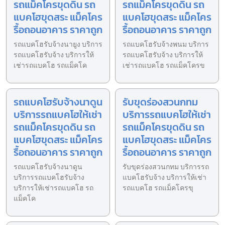
รถแม็คโครขุดดิน รถ
รถแม็คโครขุดดิน รถ
แบคโฮขุดสระ แม็คโคร
แบคโฮขุดสระ แม็คโคร
รื้อถอนอาคาร ราคาถูก
รื้อถอนอาคาร ราคาถูก
รถแบคโฮรับจ้างนายูง บริการ
รถแบคโฮรับจ้างพนม บริการ
รถแบคโฮรับจ้าง บริการให้
รถแบคโฮรับจ้าง บริการให้
เช่ารถแบคโฮ รถแม็คโค
เช่ารถแบคโฮ รถแม็คโครข
รถแบคโฮรับจ้างนาดูน
รับขุดร่องสวนกทม
บริการรถแบคโฮให้เช่า
บริการรถแบคโฮให้เช่า
รถแม็คโครขุดดิน รถ
รถแม็คโครขุดดิน รถ
แบคโฮขุดสระ แม็คโคร
แบคโฮขุดสระ แม็คโคร
รื้อถอนอาคาร ราคาถูก
รื้อถอนอาคาร ราคาถูก
รถแบคโฮรับจ้างนาดูน
รับขุดร่องสวนกทม บริการรถ
บริการรถแบคโฮรับจ้าง
แบคโฮรับจ้าง บริการให้เช่า
บริการให้เช่ารถแบคโฮ รถ
รถแบคโฮ รถแม็คโครขุ
แม็คโค