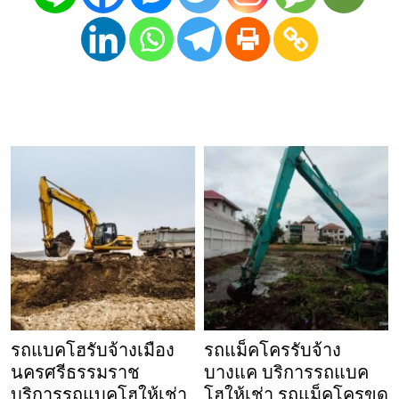
รถแบคโฮรับจ้างเมือง
รถแม็คโครรับจ้าง
นครศรีธรรมราช
บางแค บริการรถแบค
บริการรถแบคโฮให้เช่า
โฮให้เช่า รถแม็คโครขุด