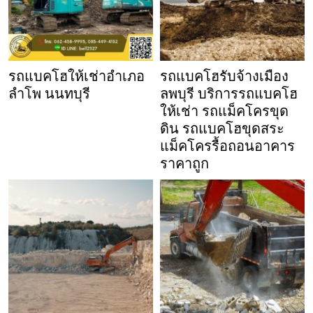
รถแบคโฮให้เช่าอำเภอ
รถแบคโฮรับจ้างเมือง
ลำโพ นนทบุรี
ลพบุรี บริการรถแบคโฮ
ให้เช่า รถแม็คโครขุด
ดิน รถแบคโฮขุดสระ
แม็คโครรื้อถอนอาคาร
ราคาถูก