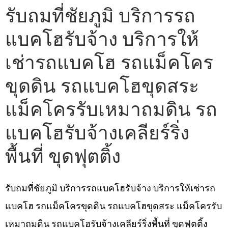
รับถมที่ชัยภูมิ บริการรถ
แบคโฮรับจ้าง บริการให้
เช่ารถแบคโฮ รถแม็คโคร
ขุดดิน รถแบคโฮขุดสระ
แม็คโครรับเหมาถมดิน รถ
แบคโฮรับจ้างเคลียร์ริ่ง
พื้นที่ ขุดฟุตติ้ง
รับถมที่ชัยภูมิ บริการรถแบคโฮรับจ้าง บริการให้เช่ารถ
แบคโฮ รถแม็คโครขุดดิน รถแบคโฮขุดสระ แม็คโครรับ
เหมาถมดิน รถแบคโฮรับจ้างเคลียร์ริ่งพื้นที่ ขุดฟุตติ้ง