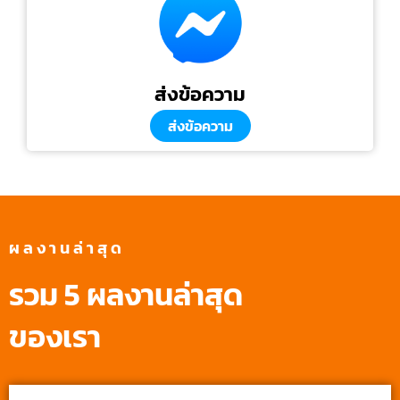
ส่งข้อความ
ส่งข้อความ
ผลงานล่าสุด
รวม 5 ผลงานล่าสุด
ของเรา