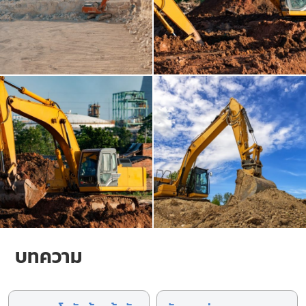
บทความ