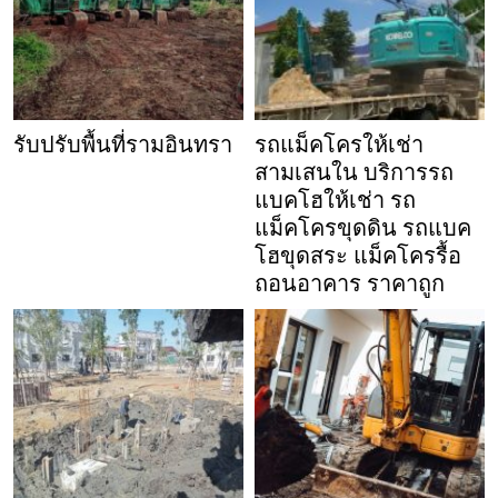
รับปรับพื้นที่รามอินทรา
รถแม็คโครให้เช่า
สามเสนใน บริการรถ
แบคโฮให้เช่า รถ
แม็คโครขุดดิน รถแบค
โฮขุดสระ แม็คโครรื้อ
ถอนอาคาร ราคาถูก