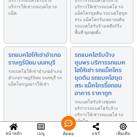
บริการรถแบคโฮรับจ้าง
บริการรถแบคโฮรับจ้าง
บริการให้เช่ารถแบคโฮ รถ
บริการให้เช่ารถแบคโฮ รถ
แม็ค
แม็คโครขุดดิน รถแบคโฮขุด
สระ แม็คโครรับเหมาถมดิน
รถแบคโฮรับจ้างเคลียร์ริ่ง
พื้นที่ ขุดฟุตติ้ง
รถแบคโฮให้เช่าอำเภอ
รถแบคโฮรับจ้าง
ราษฎร์นิยม นนทบุรี
ชุมพร บริการรถแบค
โฮให้เช่า รถแม็คโคร
รถแบคโฮให้เช่าอำเภออำเภอ
ขุดดิน รถแบคโฮขุด
อำเภอราษฎร์นิยม นนทบุรี รถ
สระ แม็คโครรื้อถอน
แม็คโครบูมยาวให้เช่า
อาคาร ราคาถูก
รถแบคโฮรับจ้างชุมพร
บริการรถแบคโฮรับจ้าง
บริการให้เช่ารถแบคโฮ รถ
แม็คโค
หน้าหลัก
เมนู
แชร์
เพิ่มเติม
ติดต่อ